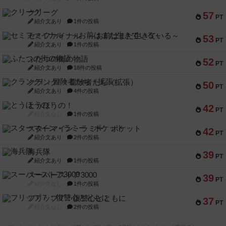
クリーグ
57
PT
紹介文あり
1件の投稿
セミファイナル ～お前はまだ生きている～
53
PT
紹介文あり
1件の投稿
ふたつの街の物語
52
PT
紹介文あり
18件の投稿
クランク! ：冒険者たち（拡張）
50
PT
紹介文あり
4件の投稿
とうほうの！
42
PT
紹介文なし
1件の投稿
スターマイン・ラミー ポケット
42
PT
紹介文あり
2件の投稿
海兵隊
39
PT
紹介文あり
1件の投稿
スーパーストア3000
39
PT
紹介文なし
1件の投稿
フリップ７：復讐心とともに
37
PT
紹介文なし
2件の投稿