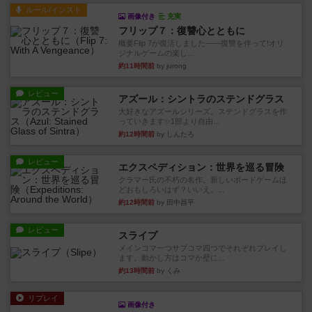
ルール/インスト
画像付き
充実
フリップ７：復讐心とともに
概要Flip 7が復活しました――復讐を伴って!オリ
ジナルゲームの楽し...
約11時間前
by jurong
レビュー
アズール：シントラのステンドグラス
大好きなアズールシリーズ。ステンドグラスを作
っていきます✨1部より自由...
約12時間前
by しんたろ
レビュー
エクスペディション：世界を巡る冒険
クラマー氏の不朽の名作。新しいボードゲームほ
どおもしろいはず？いいえ。...
約12時間前
by 田中昌平
レビュー
スライプ
メインコマ一つサブコマ四つでそれぞれプレイし
ます。動かし方はコマか壁に...
約13時間前
by くみ
リプレイ
画像付き