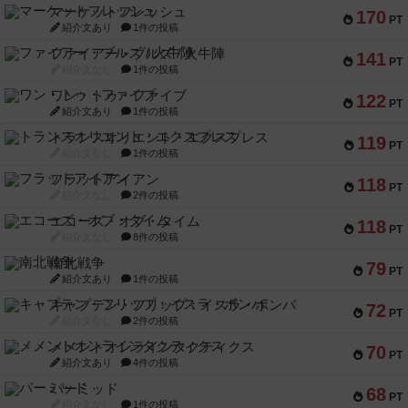
マーケットフレッシュ
170
PT
紹介文あり
1件の投稿
ファイアー・ブルズ / 火牛陣
141
PT
紹介文なし
1件の投稿
ワン・トゥ・ファイブ
122
PT
紹介文あり
1件の投稿
トランスオリエント・エクスプレス
119
PT
紹介文なし
1件の投稿
フラットアイアン
118
PT
紹介文なし
2件の投稿
エコーズ・オブ・タイム
118
PT
紹介文なし
8件の投稿
南北戦争
79
PT
紹介文あり
1件の投稿
キャプテン・フリップ：イスラ・ボンバ
72
PT
紹介文なし
2件の投稿
メメントオンラインタクティクス
70
PT
紹介文あり
4件の投稿
パーミッド
68
PT
紹介文なし
1件の投稿