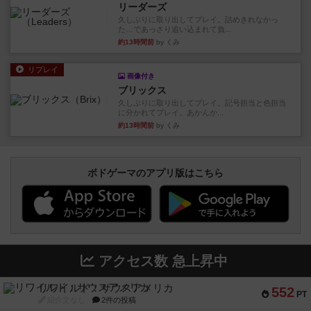
リーダーズ
久しぶりに取り出してプレイ。詰めきれなかっ
た…であっさり追い込まれて負...
約13時間前
by くみ
リプレイ
画像付き
ブリックス
久しぶりに取り出してプレイ。記号担当と色担当
に分かれてプレイ。あかんか...
約13時間前
by くみ
ボドゲーマのアプリ版はこちら
アクセス数 急上昇中
リワイルド：サウスアメリカ
552
PT
紹介文なし
2件の投稿