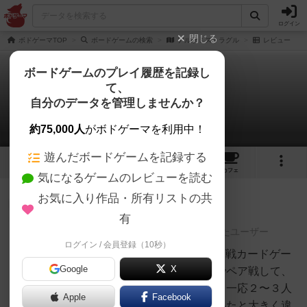
ログイン
閉じる
ボドゲーマTOP
ボードゲームの検索
アルケミストラグル
レビュー
ボードゲームのプレイ履歴を記録し
て、
アルケミストラグル
自分のデータを管理しませんか？
1件のレビュー
約75,000人
がボドゲーマを利用中！
遊んだボードゲームを記録する
2
1
4
トップ
画像
動画
レビュー
カフェ
気になるゲームのレビューを読む
お気に入り作品・所有リストの共
神
119名
2名
0
有
レーティングが非公開に設定されたユーザー
ログイン / 会員登録（10秒）
白州
5/10ごいたの進化系のようなペア戦カードゲー
Google
X
ム。基本はごいたみたいに４人でペア戦して、
カードを出し切れば得点が入る。一応２〜３人
Apple
Facebook
でもできるがメインは４人。ごいたと大きく違