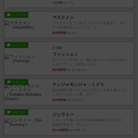
15分前
by いち
レビュー
マスクメン
マスクメンすごい好き（プロレスも好き）。強い
やつを決めるというより、ジ...
約4時間前
by わー
レビュー
充実
フィッシェン
デジタルソロプレイ。毒のあるゲームを作るあの
人がデザイン。箱絵からもう...
約6時間前
by おーちゃん
レビュー
ナンジャモンジャ・ミドリ
私は吃音を持っているのですが、友達と集まって
このゲームをした際、3ゲー...
約9時間前
by 155973
レビュー
ジンラミー
トランプで遊べる2人対戦の麻雀風ゲームです。
10枚の手札で、同じスーツ...
約11時間前
by OSAっち