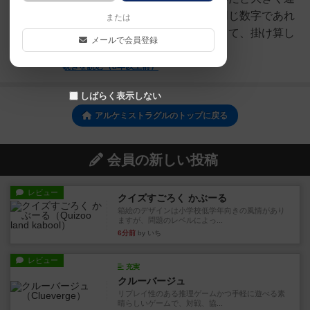
うのが、前の人が出した数字を同じ数字であれ
または
ば出す際に、複数のカードを使って、掛け算し
メールで会員登録
ても出すことができ...
続きを読む（8年以上前）
しばらく表示しない
アルケミストラグルのトップに戻る
会員の新しい投稿
レビュー
クイズすごろく かぶーる
箱絵のデザインは小学校低学年向きの風情があり
ますが、問題のレベルによっ...
6分前
by いち
レビュー
充実
クルーバージュ
リプレイ性のある推理ゲームかつ手軽に遊べる素
晴らしいゲームで、対戦、協...