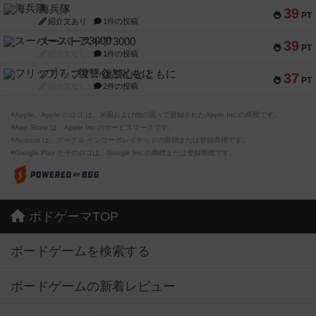
海兵隊
39
PT
紹介文あり
1件の投稿
スーパーストア3000
39
PT
紹介文なし
1件の投稿
フリップ７：復讐心とともに
37
PT
紹介文なし
2件の投稿
※Apple、Apple のロゴ は、米国および他の国々で登録されたApple Inc.の商標です。
※App Store は、Apple Inc.のサービスマークです。
※Android は、グーグル インコーポレイテッドの商標または登録商標です。
※Google Play とそのロゴは、Google Inc.の商標または登録商標です。
ボドゲーマTOP
ボードゲームを検索する
ボードゲームの新着レビュー