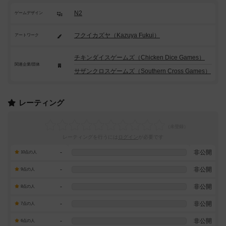
N2
ゲームデザイン
フクイカズヤ（Kazuya Fukui）
アートワーク
チキンダイスゲームズ（Chicken Dice Games）
関連企業/団体
サザンクロスゲームズ（Southern Cross Games）
レーティング
レーティングを行うには
ログイン
が必要です
-
非公開
10点の人
-
非公開
9点の人
-
非公開
8点の人
-
非公開
7点の人
-
非公開
6点の人