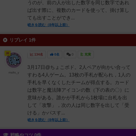
うのが、前の人が出した数字を同じ数字であれ
ば出す際に、複数のカードを使って、掛け算し
ても出すことができ...
続きを読む（8年以上前）
リプレイ 1件
神
134名
0名
0
充実
3月17日@ちょこボド。2人ペアが向かい合って
malts_y
すわる4人ゲーム。13枚の手札が配られ，1人の
手札を早くなくしたチームが得点する。カード
は数字と魔法陣アイコンの数（下の表の〇）に
意味がある。誰かが手札から1枚場に台札を出
して「攻撃」，次の人は同じ数字を出して「受
ける」かパスす...
続きを読む（8年以上前）
戦略やコツ 0件