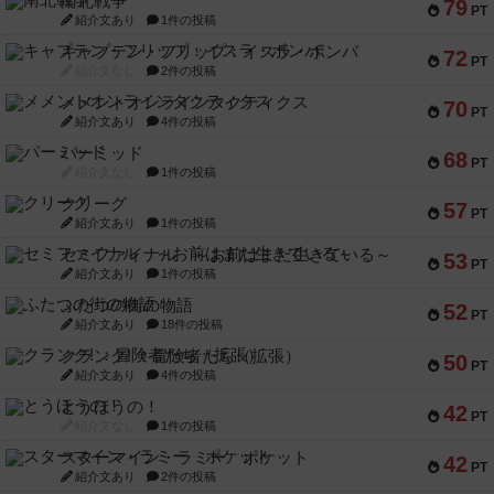
南北戦争
79
PT
紹介文あり
1件の投稿
キャプテン・フリップ：イスラ・ボンバ
72
PT
紹介文なし
2件の投稿
メメントオンラインタクティクス
70
PT
紹介文あり
4件の投稿
パーミッド
68
PT
紹介文なし
1件の投稿
クリーグ
57
PT
紹介文あり
1件の投稿
セミファイナル ～お前はまだ生きている～
53
PT
紹介文あり
1件の投稿
ふたつの街の物語
52
PT
紹介文あり
18件の投稿
クランク! ：冒険者たち（拡張）
50
PT
紹介文あり
4件の投稿
とうほうの！
42
PT
紹介文なし
1件の投稿
スターマイン・ラミー ポケット
42
PT
紹介文あり
2件の投稿