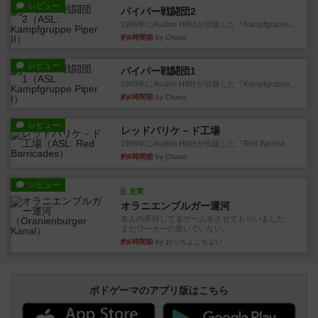
レビュー
パイパー戦闘団2
1996年にAvalon Hill社が出版した『Kampfgruppe...
約6時間前
by Chaco
レビュー
パイパー戦闘団1
1993年にAvalon Hill社が出版した『Kampfgruppe...
約6時間前
by Chaco
レビュー
レッドバリケ－ド工場
1989年にAvalon Hill社が出版した『Red Barrica...
約6時間前
by Chaco
レビュー
充実
オラニエンブルガー運河
友人の所持してるゲームをさせてもらいました。
まだワーカーの置いていない...
約6時間前
by おっちょこちょい
ボドゲーマのアプリ版はこちら