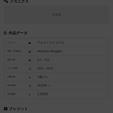
メカニクス
未登録
作品データ
アルケミストラグル
タイトル
Alchemy-Struggle
原題・英題表記
2人～4人
参加人数
20分～40分
プレイ時間
7歳から
対象年齢
2016年～
発売時期
1,500円
参考価格
クレジット