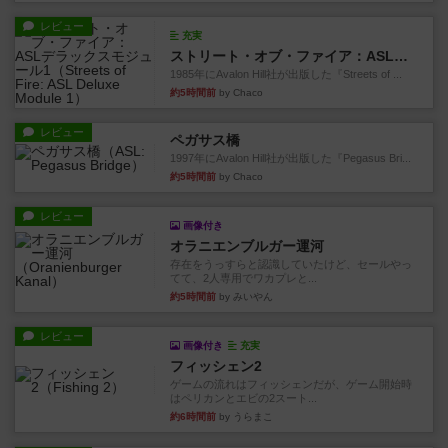
レビュー
充実
ストリート・オブ・ファイア：ASLデラックスモジュール1
1985年にAvalon Hill社が出版した『Streets of ...
約5時間前
by Chaco
レビュー
ペガサス橋
1997年にAvalon Hill社が出版した『Pegasus Bri...
約5時間前
by Chaco
レビュー
画像付き
オラニエンブルガー運河
存在をうっすらと認識していたけど、セールやっ
てて、2人専用でワカプレと...
約5時間前
by みいやん
レビュー
画像付き
充実
フィッシェン2
ゲームの流れはフィッシェンだが、ゲーム開始時
はペリカンとエビの2スート...
約6時間前
by うらまこ