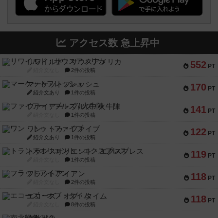
アクセス数 急上昇中
リワイルド：サウスアメリカ
552
PT
紹介文なし
2件の投稿
マーケットフレッシュ
170
PT
紹介文あり
1件の投稿
ファイアー・ブルズ / 火牛陣
141
PT
紹介文なし
1件の投稿
ワン・トゥ・ファイブ
122
PT
紹介文あり
1件の投稿
トランスオリエント・エクスプレス
119
PT
紹介文なし
1件の投稿
フラットアイアン
118
PT
紹介文なし
2件の投稿
エコーズ・オブ・タイム
118
PT
紹介文なし
8件の投稿