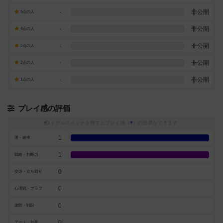
-
非公開
5点の人
-
非公開
4点の人
-
非公開
3点の人
-
非公開
2点の人
-
非公開
1点の人
プレイ感の評価
トグルスイッチを押すとプレイ感（
※
）の投票ができます
1
運・確率
1
戦略・判断力
0
交渉・立ち回り
0
心理戦・ブラフ
0
攻防・戦闘
0
アート・外見