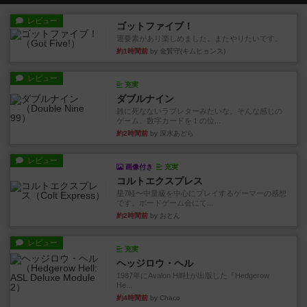
レビュー
ゴットファイブ！
運要素があり楽しめました。またやりたいです。
約1時間前
by 金賢守(キムヒョンス)
レビュー
充実
ダブルナイン
雑に死なないラブレターみたいな、そんな感じの
ゲーム。数字カードを１の位...
約2時間前
by 深水あどら
レビュー
画像付き
充実
コルトエクスプレス
星7軽〜中量級を中心にプレイするゲーマーの感想
です。ボードゲーム会にて...
約2時間前
by おとん
レビュー
充実
ヘッジロウ・ヘル
1987年にAvalon Hill社が出版した『Hedgerow
He...
約4時間前
by Chaco