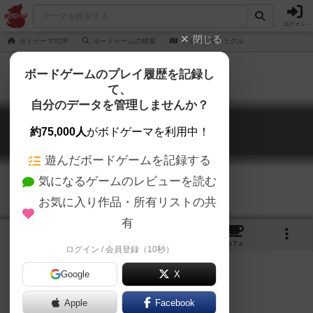
ログイン
閉じる
ボドゲーマTOP
ボードゲームの検索
アルケミストラグル
ボードゲームのプレイ履歴を記録し
て、
自分のデータを管理しませんか？
アルケミストラグル
約75,000人
がボドゲーマを利用中！
Alchemy-Struggle
遊んだボードゲームを記録する
気になるゲームのレビューを読む
お気に入り作品・所有リストの共
有
2
1
4
トップ
画像
動画
レビュー
カフェ
ログイン / 会員登録（10秒）
Google
X
ゲームマーケット2016（神戸）
日本作
Apple
Facebook