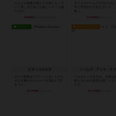
どんどん物量が増えて大変になって
サイコロゲームです1から5ま
いく押し付け合いが楽しいゲーム盛
字と芋虫がかかれたダイス。
り上が...
振っ...
約8時間前
by nekomanma222
約10時間前
by みいやん
レビュー
ルール/インスト
ピタッコカルタ
ノームズ・アット・ナ
ボドゲ相席会でプレイしましたひら
ベネボレンス女王は、忠実な
がなが書かれたカードを2枚まで手
称えるための祝宴を開こうと
をつけ...
ます。...
約10時間前
by みいやん
約11時間前
by jurong