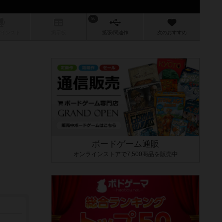
96
/インスト
掲示板
拡張/関連
作
次のおすすめ
ボードゲーム通販
オンラインストアで7,500商品を販売中