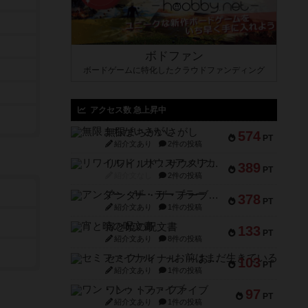
ボドファン
ボードゲームに特化したクラウドファンディング
アクセス数 急上昇中
無限まちがいさがし
574
PT
紹介文あり
2件の投稿
リワイルド：サウスアメリカ
389
PT
紹介文なし
2件の投稿
アンダー・ザ・テーブラー
378
PT
紹介文あり
1件の投稿
宵と暁の呪文書
133
PT
紹介文あり
8件の投稿
セミファイナル ～お前はまだ生きている～
103
PT
紹介文あり
1件の投稿
ワン・トゥ・ファイブ
97
PT
紹介文あり
1件の投稿