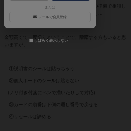
毎対戦後の感想戦と次回のサプライなんかの準備で相談し
または
たり揉めたりしているのも楽しくて楽しくて…
メールで会員登録
金額高くて一度切りということで、躊躇する方もいると思
しばらく表示しない
いますが、
①説明書のシールは貼っちゃう
②個人ボードのシールは貼らない
(ノリ付き付箋にペンで描いたりして対応)
③カードの順番は下側の通し番号で戻せる
④リセールは諦める