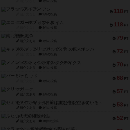
紹介文なし
1件の投稿
フラットアイアン
118
PT
紹介文なし
2件の投稿
エコーズ・オブ・タイム
118
PT
紹介文なし
8件の投稿
南北戦争
79
PT
紹介文あり
1件の投稿
キャプテン・フリップ：イスラ・ボンバ
72
PT
紹介文なし
2件の投稿
メメントオンラインタクティクス
70
PT
紹介文あり
4件の投稿
パーミッド
68
PT
紹介文なし
1件の投稿
クリーグ
57
PT
紹介文あり
1件の投稿
セミファイナル ～お前はまだ生きている～
53
PT
紹介文あり
1件の投稿
ふたつの街の物語
52
PT
紹介文あり
18件の投稿
クランク! ：冒険者たち（拡張）