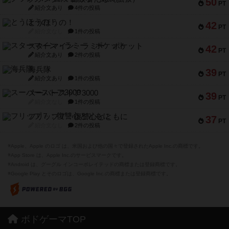
50
PT
紹介文あり
4件の投稿
とうほうの！
42
PT
紹介文なし
1件の投稿
スターマイン・ラミー ポケット
42
PT
紹介文あり
2件の投稿
海兵隊
39
PT
紹介文あり
1件の投稿
スーパーストア3000
39
PT
紹介文なし
1件の投稿
フリップ７：復讐心とともに
37
PT
紹介文なし
2件の投稿
※Apple、Apple のロゴ は、米国および他の国々で登録されたApple Inc.の商標です。
※App Store は、Apple Inc.のサービスマークです。
※Android は、グーグル インコーポレイテッドの商標または登録商標です。
※Google Play とそのロゴは、Google Inc.の商標または登録商標です。
ボドゲーマTOP