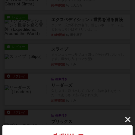
約4時間前
by しんたろ
レビュー
エクスペディション：世界を巡る冒険
クラマー氏の不朽の名作。新しいボードゲームほ
どおもしろいはず？いいえ。...
約5時間前
by 田中昌平
レビュー
スライプ
メインコマ一つサブコマ四つでそれぞれプレイし
ます。動かし方はコマか壁に...
約5時間前
by くみ
リプレイ
画像付き
リーダーズ
久しぶりに取り出してプレイ。詰めきれなかっ
た…であっさり追い込まれて負...
約5時間前
by くみ
リプレイ
画像付き
ブリックス
久しぶりに取り出してプレイ。記号担当と色担当
に分かれてプレイ。あかんか...