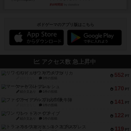
約8時間前
by daisdice
ボドゲーマのアプリ版はこちら
アクセス数 急上昇中
リワイルド：サウスアメリカ
552
PT
紹介文なし
2件の投稿
マーケットフレッシュ
170
PT
紹介文あり
1件の投稿
ファイアー・ブルズ / 火牛陣
141
PT
紹介文なし
1件の投稿
ワン・トゥ・ファイブ
122
PT
紹介文あり
1件の投稿
トランスオリエント・エクスプレス
119
PT