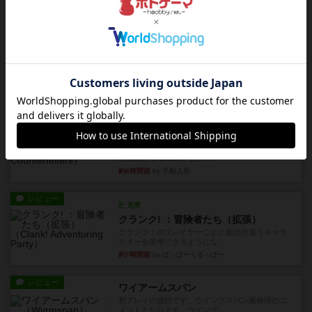
約5時間前
by くみ
レビュー
画像付き
ダグエイトチェス
チェスなのに、ほんの10分で終わります。動きで
敵のコマの種類が分かれば...
約5時間前
by くみ
レビュー
画像付き
充実
宝石の煌き：デュエル 偽造者
筆者が最も好きな2人用ボードゲームである『宝石
の煌めき デュエル』に、...
約6時間前
by 手動人形
レビュー
充実
クランク! ：冒険者たち（拡張）
クランク！のプレイヤーごとに能力の違うキャラ
クターを使用できるようにな...
約7時間前
by ぽっぽーくるっぽー
レビュー
ワイアームスパン
初プレイの感想です。ウイングスパン履修済のコ
メントとなります。ウイング...