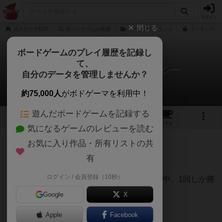
ログイン
閉じる
ボドゲーマTOP
ボードゲームの検索
イーオンズ・エンド
イーオンズ・エ
ボードゲームのプレイ履歴を記録し
て、
イーオンズ・エンド：レガシー
自分のデータを管理しませんか？
ハトコヤさんのレビュー
約75,000人
がボドゲーマを利用中！
遊んだボードゲームを記録する
5
11
10
トップ
画像
動画
レビュー
カフェ
気になるゲームのレビューを読む
お気に入り作品・所有リストの共
776名
0名
0
3年以上前
有
ログイン / 会員登録（10秒）
初回は友人と2人でプレイ、全キャンペーン中、1回しか勝
てませんでした…
Google
X
が、相当に満足もしています！
Apple
Facebook