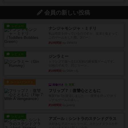
会員の新しい投稿
レビュー
ナンジャモンジャ・ミドリ
私は吃音を持っているのですが、友達と集まって
このゲームをした際、3ゲー...
約2時間前
by 155973
レビュー
ジンラミー
トランプで遊べる2人対戦の麻雀風ゲームです。
10枚の手札で、同じスーツ...
約3時間前
by OSAっち
ルール/インスト
画像付き
充実
フリップ７：復讐心とともに
概要Flip 7が復活しました――復讐を伴って!オリ
ジナルゲームの楽し...
約3時間前
by jurong
レビュー
アズール：シントラのステンドグラス
大好きなアズールシリーズ。ステンドグラスを作
っていきます✨1部より自由...