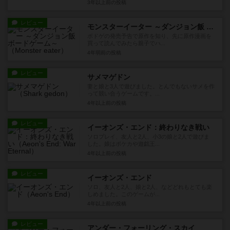
3年以上前
の投稿
レビュー
モンスターイーター ～ダンジョン飯 ボードゲーム～
ボドゲの発売予告で原作を知り、先に原作漫画を
買って読んでみたら親子でハ...
4年弱前
の投稿
レビュー
サメマゲドン
妻と娘と3人で遊びました。とんでもないサメを作
って競い合うゲームです。...
4年以上前
の投稿
レビュー
イーオンズ・エンド：終わりなき戦い
ソロプレイ、友人と2人、小3の娘と2人で遊びま
した。娘はポケカや遊戯王...
4年以上前
の投稿
レビュー
イーオンズ・エンド
ソロ、友人と2人、娘と2人、などどれもとても楽
しめました。このゲームが...
4年以上前
の投稿
レビュー
アンダー・フォーリング・スカイ