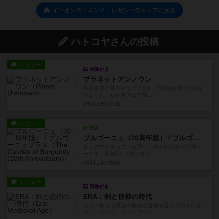
イーオンズ・エンド：レガシーのトップに戻る
ハトコヤさんの投稿
レビュー
画像付き
プラネットアンノウン
基本企業と基本マップで3回、非対称企業で1回遊
びました。我が家では中量...
2年以上前
の投稿
レビュー
充実
ブルゴーニュ（20周年版） / ブルゴーニュプラス
多くの方が言っている通り、控えめに言って神ゲ
ーです。家族3人で遊びまし...
3年以上前
の投稿
レビュー
画像付き
ERA：剣と信仰の時代
ダイス振って資源を集めて建物を建てて街を作る
ボートゲーム、マイクラやレ...