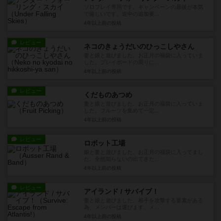
ソロプレイ専用です。キャンペーンの最後が本気
で厳しいです。途中の追加要...
4年以上前
の投稿
レビュー
ネコのきょうだいのひっこしやさん
妻と娘と遊びました。お正月の福袋に入っていま
した。プレイボードの周りに...
4年以上前
の投稿
レビュー
くだものあつめ
妻と娘と遊びました。お正月の福袋に入っていま
した。フルーツを集めて一定...
4年以上前
の投稿
レビュー
ロボット工場
娘と妻と遊びました。お正月の福袋に入ってまし
た、全然知らないの出てきた...
4年以上前
の投稿
レビュー
アイランド / サバイブ！
妻と娘と遊びました。相手を攻撃する要素がある
為、メンバーは選びます。メ...
4年以上前
の投稿