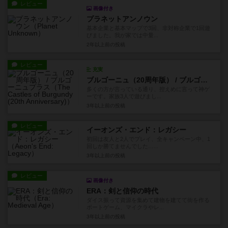
レビュー
画像付き
プラネットアンノウン
基本企業と基本マップで3回、非対称企業で1回遊
びました。我が家では中量...
2年以上前
の投稿
レビュー
充実
ブルゴーニュ（20周年版） / ブルゴーニュプラス
多くの方が言っている通り、控えめに言って神ゲ
ーです。家族3人で遊びまし...
3年以上前
の投稿
レビュー
イーオンズ・エンド：レガシー
初回は友人と2人でプレイ、全キャンペーン中、1
回しか勝てませんでした…...
3年以上前
の投稿
レビュー
画像付き
ERA：剣と信仰の時代
ダイス振って資源を集めて建物を建てて街を作る
ボートゲーム、マイクラやレ...
3年以上前
の投稿