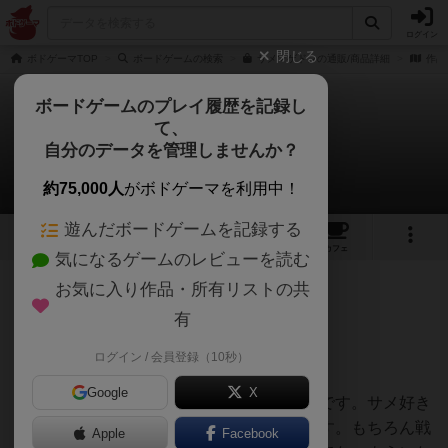
ログイン
閉じる
ボドゲーマTOP
ボードゲームの検索
サメマゲドンの通販/商品詳細
作品
ボードゲームのプレイ履歴を記録し
て、
サメマゲドン
自分のデータを管理しませんか？
ハトコヤさんのレビュー
約75,000人
がボドゲーマを利用中！
遊んだボードゲームを記録する
5
4
13
94
トップ
画像
動画
レビュー
カフェ
気になるゲームのレビューを読む
お気に入り作品・所有リストの共
411名
1名
0
4年以上前
有
ログイン / 会員登録（10秒）
妻と娘と3人で遊びました。
Google
X
とんでもないサメを作って競い合うゲームです。サメ好き
な子供がいる家庭では盛り上がると思います。もちろん戦
Apple
Facebook