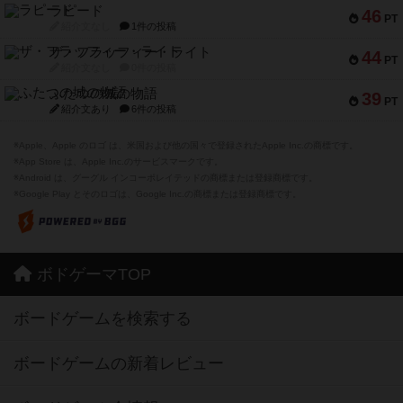
ラピード
46
PT
紹介文なし
1件の投稿
ザ・フラッフィー・ライト
44
PT
紹介文なし
0件の投稿
ふたつの城の物語
39
PT
紹介文あり
6件の投稿
※Apple、Apple のロゴ は、米国および他の国々で登録されたApple Inc.の商標です。
※App Store は、Apple Inc.のサービスマークです。
※Android は、グーグル インコーポレイテッドの商標または登録商標です。
※Google Play とそのロゴは、Google Inc.の商標または登録商標です。
ボドゲーマTOP
ボードゲームを検索する
ボードゲームの新着レビュー