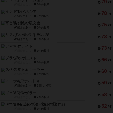
79
PT
紹介文なし
2件の投稿
インドネシア
78
PT
紹介文あり
2件の投稿
宵と暁の呪文書
75
PT
紹介文あり
8件の投稿
リスボン・トラム 28
73
PT
紹介文あり
9件の投稿
アマナイト
73
PT
紹介文なし
1件の投稿
ブラヴェスト
66
PT
紹介文なし
1件の投稿
スペクタキュラー
60
PT
紹介文なし
1件の投稿
スモールワールド
59
PT
紹介文あり
13件の投稿
ギャンブラー
58
PT
紹介文なし
2件の投稿
Bitter End ブタペスト救出作戦
52
PT
紹介文なし
1件の投稿