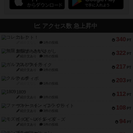
アクセス数 急上昇中
コレクト！
340
PT
紹介文なし
1件の投稿
無限まちがいさがし
322
PT
紹介文あり
2件の投稿
ガルフストライク
217
PT
紹介文あり
1件の投稿
クルティボ
203
PT
紹介文なし
1件の投稿
1809
112
PT
紹介文あり
1件の投稿
ファースト・イン・フライト
108
PT
紹介文あり
3件の投稿
モズビ－ズ・レイダ－ズ
94
PT
紹介文あり
1件の投稿
テンプテーション