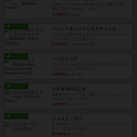
目的あなたの店先に農産物の木箱を戦略的に積み
重ねて在庫を最大化し、競合...
約1時間前
by jurong
レビュー
メメントオンラインタクティクス
どんどん物量が増えて大変になっていく押し付け
合いが楽しいゲーム盛り上が...
約1時間前
by nekomanma222
レビュー
ヘックメック
サイコロゲームです1から5までの数字と芋虫がか
かれたダイス。これを振っ...
約3時間前
by みいやん
レビュー
ハゲタカのえじき
超有名なゲームですが、初めてプレイしました。1
から15までのカードがプ...
約3時間前
by みいやん
レビュー
ジャスト・ワン
まぁ面白かった‼️よくテレビとかのバラエティなん
かで、お題がわからずに...
約3時間前
by みいやん