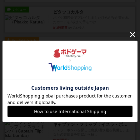
レビュー
ピタッコカルタ
ボドゲ相席会でプレイしましたひらがなが書かれ
たカードを2枚まで手をつけ...
約3時間前
by みいやん
ルール/インスト
画像付き
充実
ノームズ・アット・ナイト
ベネボレンス女王は、忠実な臣民を称えるための
祝宴を開こうとしています。...
約4時間前
by jurong
レビュー
画像付き
充実
フラットアイアン
1~2人に限定された、エンジンビルド系のシステ
ム選んだ企業ボードに街で...
約5時間前
by あくり
ルール/インスト
画像付き
充実
キャプテン・フリップ：イスラ・ボンバ
イスラ・ボンバを探しに出航!潜水艦を装備し、あ
なたの乗組員を監獄から解...