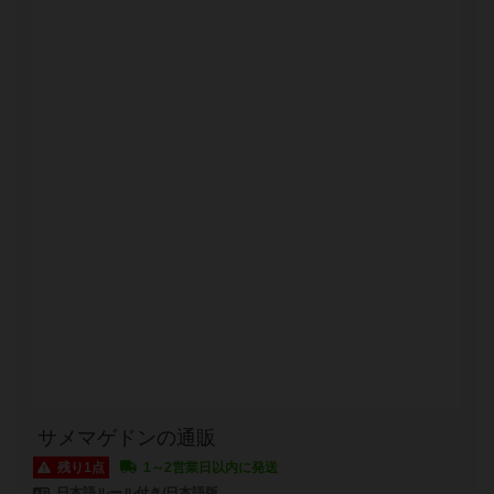
サメマゲドンの通販
残り1点
1～2営業日以内に発送
日本語ルール付き/日本語版