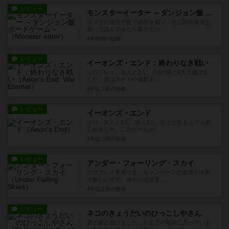
レビュー
モンスターイーター ～ダンジョン飯 ボードゲーム～
ボドゲの発売予告で原作を知り、先に原作漫画を
買って読んでみたら親子でハ...
4年弱前
の投稿
レビュー
イーオンズ・エンド：終わりなき戦い
ソロプレイ、友人と2人、小3の娘と2人で遊びま
した。娘はポケカや遊戯王...
4年以上前
の投稿
レビュー
イーオンズ・エンド
ソロ、友人と2人、娘と2人、などどれもとても楽
しめました。このゲームが...
4年以上前
の投稿
レビュー
アンダー・フォーリング・スカイ
ソロプレイ専用です。キャンペーンの最後が本気
で厳しいです。途中の追加要...
4年以上前
の投稿
レビュー
ネコのきょうだいのひっこしやさん
妻と娘と遊びました。お正月の福袋に入っていま