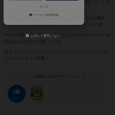
略性も運要素もありしっかり考えないと勝てないようにな
または
っています。
メールで会員登録
我が家ではお父さんが買ってきたのにお父さんが1番弱
い、ということで結構ヘビロテのゲームの一つです笑
サメで攻撃をする時に、出来上がったオリジナルサメの名
しばらく表示しない
前を読み上げるのが楽しいです。
例:サメマゲドン！ダブルヘッドローリングドラゴンメカ
スクリューサメで攻撃！！！
この投稿に
1
名が
ナイス！
しました
ナイス！