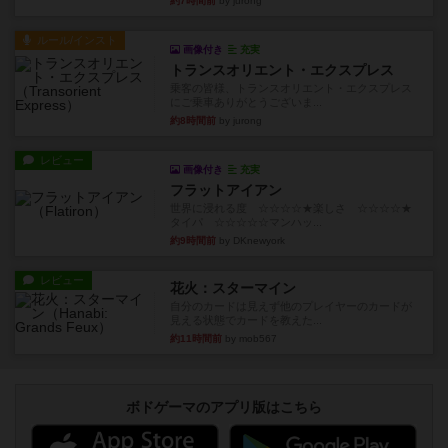
約7時間前
by jurong
ルール/インスト
画像付き
充実
トランスオリエント・エクスプレス
乗客の皆様、トランスオリエント・エクスプレス
にご乗車ありがとうございま...
約8時間前
by jurong
レビュー
画像付き
充実
フラットアイアン
世界に浸れる度 ☆☆☆☆★楽しさ ☆☆☆☆★
タイパ ☆☆☆☆☆マンハッ...
約9時間前
by DKnewyork
レビュー
花火：スターマイン
自分のカードは見えず他のプレイヤーのカードが
見える状態でカードを教えた...
約11時間前
by mob567
ボドゲーマのアプリ版はこちら