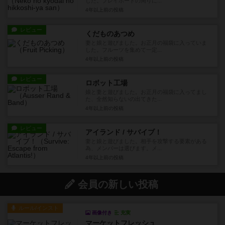
した。プレイボードの周りに...
4年以上前
の投稿
レビュー
くだものあつめ
妻と娘と遊びました。お正月の福袋に入っていま
した。フルーツを集めて一定...
4年以上前
の投稿
レビュー
ロボット工場
娘と妻と遊びました。お正月の福袋に入ってまし
た、全然知らないの出てきた...
4年以上前
の投稿
レビュー
アイランド / サバイブ！
妻と娘と遊びました。相手を攻撃する要素がある
為、メンバーは選びます。メ...
4年以上前
の投稿
会員の新しい投稿
ルール/インスト
画像付き
充実
マーケットフレッシュ