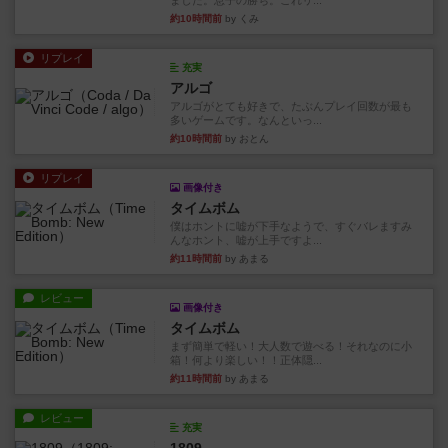
ました。息子の勝ち。これリ...
約10時間前
by くみ
リプレイ
充実
アルゴ
アルゴがとても好きで、たぶんプレイ回数が最も
多いゲームです。なんといっ...
約10時間前
by おとん
リプレイ
画像付き
タイムボム
僕はホントに嘘が下手なようで、すぐバレますみ
んなホント、嘘が上手ですよ...
約11時間前
by あまる
レビュー
画像付き
タイムボム
まず簡単で軽い！大人数で遊べる！それなのに小
箱！何より楽しい！！正体隠...
約11時間前
by あまる
レビュー
充実