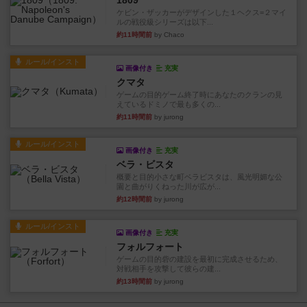
1809
ケビン・ザッカーがデザインした１ヘクス=２マイ
ルの戦役級シリーズは以下...
約11時間前
by Chaco
ルール/インスト
画像付き
充実
クマタ
ゲームの目的ゲーム終了時にあなたのクランの見
えているドミノで最も多くの...
約11時間前
by jurong
ルール/インスト
画像付き
充実
ベラ・ビスタ
概要と目的小さな町ベラビスタは、風光明媚な公
園と曲がりくねった川が広が...
約12時間前
by jurong
ルール/インスト
画像付き
充実
フォルフォート
ゲームの目的砦の建設を最初に完成させるため、
対戦相手を攻撃して彼らの建...
約13時間前
by jurong