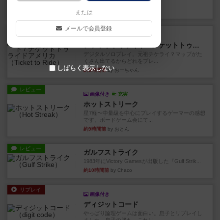
り、そのうち3つ選んで、同...
約1時間前
by ジェイとと
または
メールで会員登録
レビュー
充実
チケットトゥライド / チケットトゥライドアメリカ
デジタルソロプレイ。元祖チケライ？マップがた
くさん出てるからどれをプレ...
しばらく表示しない
約3時間前
by おーちゃん
レビュー
画像付き
充実
ホットストリーク
星7軽〜中量級を中心にプレイするゲーマーの感想
です。ボードゲーム会にて...
約9時間前
by おとん
レビュー
ガルフストライク
1983年にVictory Gamesが出版した『Gulf Strik...
約10時間前
by Chaco
リプレイ
画像付き
ディジットコード
やっぱり論理ゲームは面白い。息子とリプレイし