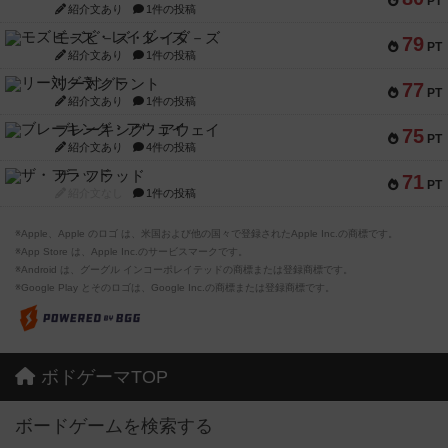
PT
紹介文あり
1件の投稿
モズビ－ズ・レイダ－ズ
79
PT
紹介文あり
1件の投稿
リー対グラント
77
PT
紹介文あり
1件の投稿
ブレーキング・アウェイ
75
PT
紹介文あり
4件の投稿
ザ・フラッド
71
PT
紹介文なし
1件の投稿
※Apple、Apple のロゴ は、米国および他の国々で登録されたApple Inc.の商標です。
※App Store は、Apple Inc.のサービスマークです。
※Android は、グーグル インコーポレイテッドの商標または登録商標です。
※Google Play とそのロゴは、Google Inc.の商標または登録商標です。
ボドゲーマTOP
ボードゲームを検索する