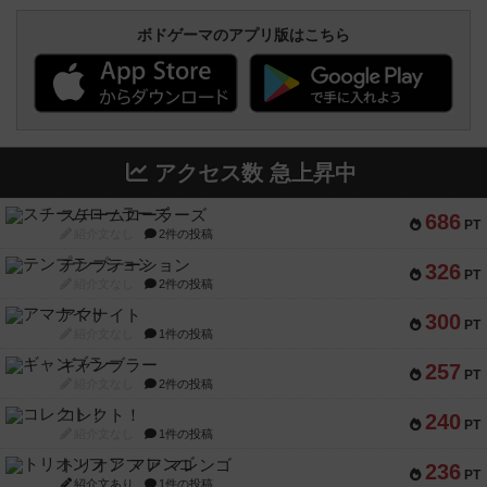
ボドゲーマのアプリ版はこちら
アクセス数 急上昇中
スチームローラーズ
686
PT
紹介文なし
2件の投稿
テンプテーション
326
PT
紹介文なし
2件の投稿
アマナイト
300
PT
紹介文なし
1件の投稿
ギャンブラー
257
PT
紹介文なし
2件の投稿
コレクト！
240
PT
紹介文なし
1件の投稿
トリオンフ ア マレンゴ
236
PT
紹介文あり
1件の投稿