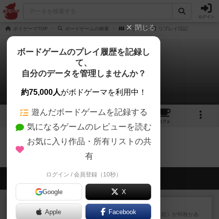
ログイン
閉じる
ボドゲーマTOP
ボードゲームの検索
アビス
リプレイ日記
ボードゲームのプレイ履歴を記録し
て、
アビス
自分のデータを管理しませんか？
0件のリプレイ日記
約75,000人
がボドゲーマを利用中！
遊んだボードゲームを記録する
5
2
10
トップ
画像
動画
レビュー
カフェ
気になるゲームのレビューを読む
お気に入り作品・所有リストの共
アビスのトップに戻る
有
ログイン / 会員登録（10秒）
会員の新しい投稿
Google
X
レビュー
無限まちがいさがし
Apple
Facebook
6つの場面カード（表、裏で違う絵）が何枚かあ