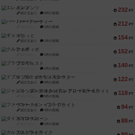
エレメンツ
232
PT
紹介文あり
4件の投稿
バー！パーティー
212
PT
紹介文なし
1件の投稿
ギョッと
154
PT
紹介文あり
1件の投稿
クルティボ
152
PT
紹介文なし
1件の投稿
ブラヴェスト
140
PT
紹介文なし
1件の投稿
ドブル：ポケットモンスター
122
PT
紹介文あり
4件の投稿
ジャンヌ・ダルク-オルレアン ドロー＆ライト
118
PT
紹介文なし
5件の投稿
ファースト・イン・フライト
94
PT
紹介文あり
3件の投稿
ダイススローン
88
PT
紹介文なし
1件の投稿
ガルフストライク
80