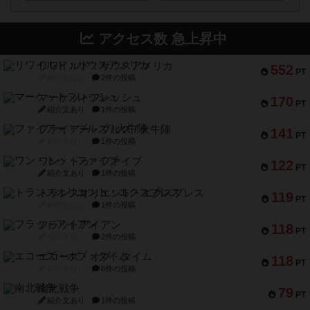
アクセス数 急上昇中
リワイルド：サウスアメリカ
552
PT
紹介文なし
2件の投稿
マーケットフレッシュ
170
PT
紹介文あり
1件の投稿
ファイアー・ブルズ / 火牛陣
141
PT
紹介文なし
1件の投稿
ワン・トゥ・ファイブ
122
PT
紹介文あり
1件の投稿
トランスオリエント・エクスプレス
119
PT
紹介文なし
1件の投稿
フラットアイアン
118
PT
紹介文なし
2件の投稿
エコーズ・オブ・タイム
118
PT
紹介文なし
8件の投稿
南北戦争
79
PT
紹介文あり
1件の投稿