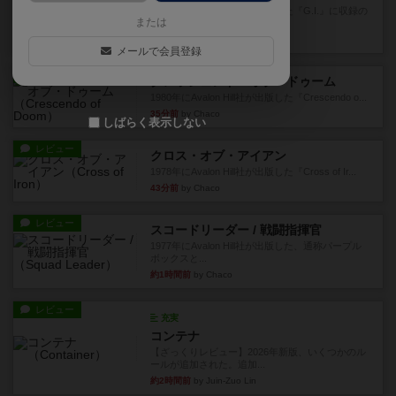
1982年にAvalon Hill社が出版した『G.I.』に収録の
または
マッ...
12分前
by Chaco
メールで会員登録
レビュー
クレッシェンド・オブ・ドゥーム
1980年にAvalon Hill社が出版した『Crescendo o...
35分前
by Chaco
しばらく表示しない
レビュー
クロス・オブ・アイアン
1978年にAvalon Hill社が出版した『Cross of Ir...
43分前
by Chaco
レビュー
スコードリーダー / 戦闘指揮官
1977年にAvalon Hill社が出版した、通称パープル
ボックスと...
約1時間前
by Chaco
レビュー
充実
コンテナ
【ざっくりレビュー】2026年新版、いくつかのル
ールが追加された。追加...
約2時間前
by Juin-Zuo Lin