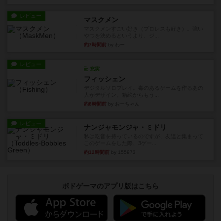
レビュー
マスクメン
マスクメンすごい好き（プロレスも好き）。強い
やつを決めるというより、ジ...
約7時間前
by わー
レビュー
充実
フィッシェン
デジタルソロプレイ。毒のあるゲームを作るあの
人がデザイン。箱絵からもう...
約8時間前
by おーちゃん
レビュー
ナンジャモンジャ・ミドリ
私は吃音を持っているのですが、友達と集まって
このゲームをした際、3ゲー...
約12時間前
by 155973
ボドゲーマのアプリ版はこちら