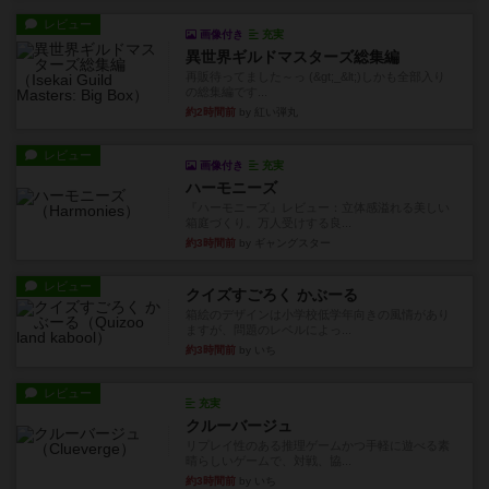
レビュー
画像付き
充実
異世界ギルドマスターズ総集編
再販待ってました～っ (&gt;_&lt;)しかも全部入り
の総集編です...
約2時間前
by 紅い弾丸
レビュー
画像付き
充実
ハーモニーズ
『ハーモニーズ』レビュー：立体感溢れる美しい
箱庭づくり。万人受けする良...
約3時間前
by ギャングスター
レビュー
クイズすごろく かぶーる
箱絵のデザインは小学校低学年向きの風情があり
ますが、問題のレベルによっ...
約3時間前
by いち
レビュー
充実
クルーバージュ
リプレイ性のある推理ゲームかつ手軽に遊べる素
晴らしいゲームで、対戦、協...
約3時間前
by いち