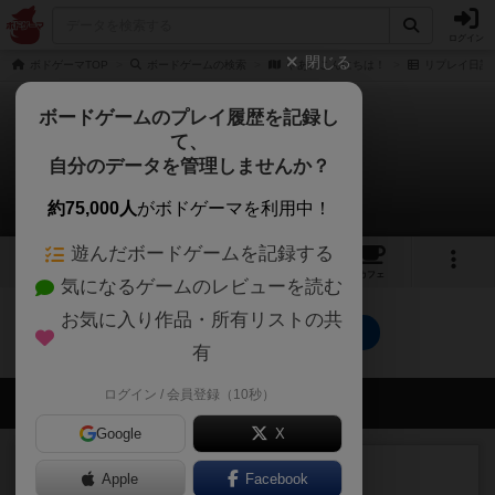
ログイン
閉じる
ボドゲーマTOP
ボードゲームの検索
やあ、こんにちは！
リプレイ日記
ボードゲームのプレイ履歴を記録し
て、
やあ、こんにちは！
自分のデータを管理しませんか？
0件のリプレイ日記
約75,000人
がボドゲーマを利用中！
遊んだボードゲームを記録する
2
2
1
トップ
画像
動画
レビュー
カフェ
気になるゲームのレビューを読む
お気に入り作品・所有リストの共
やあ、こんにちは！のトップに戻る
有
ログイン / 会員登録（10秒）
会員の新しい投稿
Google
X
レビュー
充実
Apple
Facebook
G.I.勝利への礎