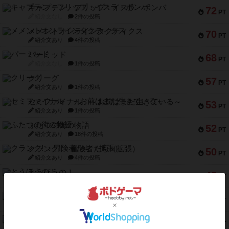
キャプテン・フリップ：イスラ・ボンバ
72
PT
紹介文なし
2件の投稿
メメントオンラインタクティクス
70
PT
紹介文あり
4件の投稿
パーミッド
68
PT
紹介文なし
1件の投稿
クリーグ
57
PT
紹介文あり
1件の投稿
セミファイナル ～お前はまだ生きている～
53
PT
紹介文あり
1件の投稿
ふたつの街の物語
52
PT
紹介文あり
18件の投稿
クランク! ：冒険者たち（拡張）
50
PT
紹介文あり
4件の投稿
とうほうの！
42
PT
紹介文なし
1件の投稿
スターマイン・ラミー ポケット
42
PT
紹介文あり
2件の投稿
海兵隊
39
PT
紹介文あり
1件の投稿