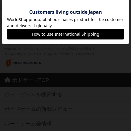
スーパーストア3000
39
PT
紹介文なし
1件の投稿
フリップ７：復讐心とともに
37
PT
紹介文なし
2件の投稿
※Apple、Apple のロゴ は、米国および他の国々で登録されたApple Inc.の商標です。
※App Store は、Apple Inc.のサービスマークです。
※Android は、グーグル インコーポレイテッドの商標または登録商標です。
※Google Play とそのロゴは、Google Inc.の商標または登録商標です。
ボドゲーマTOP
ボードゲームを検索する
ボードゲームの新着レビュー
ボードゲーム会情報