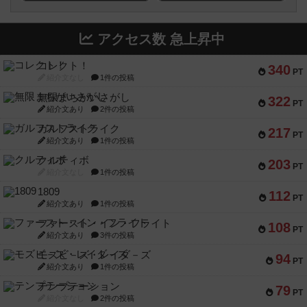
アクセス数 急上昇中
コレクト！
340
PT
紹介文なし
1件の投稿
無限まちがいさがし
322
PT
紹介文あり
2件の投稿
ガルフストライク
217
PT
紹介文あり
1件の投稿
クルティボ
203
PT
紹介文なし
1件の投稿
1809
112
PT
紹介文あり
1件の投稿
ファースト・イン・フライト
108
PT
紹介文あり
3件の投稿
モズビ－ズ・レイダ－ズ
94
PT
紹介文あり
1件の投稿
テンプテーション
79
PT
紹介文なし
2件の投稿