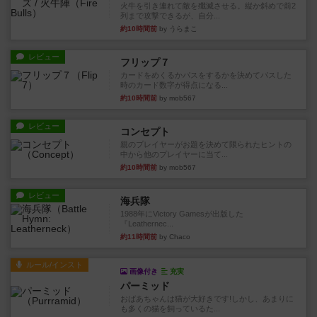
火牛を引き連れて敵を殲滅させる。縦か斜めで前2
列まで攻撃できるが、自分...
約10時間前
by うらまこ
レビュー
フリップ７
カードをめくるかパスをするかを決めてパスした
時のカード数字が得点になる...
約10時間前
by mob567
レビュー
コンセプト
親のプレイヤーがお題を決めて限られたヒントの
中から他のプレイヤーに当て...
約10時間前
by mob567
レビュー
海兵隊
1988年にVictory Gamesが出版した
『Leathernec...
約11時間前
by Chaco
ルール/インスト
画像付き
充実
パーミッド
おばあちゃんは猫が大好きです!しかし、あまりに
も多くの猫を飼っているた...