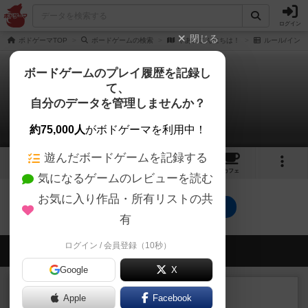
ログイン
閉じる
ボドゲーマTOP
ボードゲームの検索
やあ、こんにちは！
ルール/インス
ボードゲームのプレイ履歴を記録し
て、
やあ、こんにちは！
自分のデータを管理しませんか？
0件のルール/インスト
約75,000人
がボドゲーマを利用中！
遊んだボードゲームを記録する
2
2
1
トップ
画像
動画
レビュー
カフェ
気になるゲームのレビューを読む
お気に入り作品・所有リストの共
やあ、こんにちは！のトップに戻る
有
ログイン / 会員登録（10秒）
会員の新しい投稿
Google
X
レビュー
充実
Apple
Facebook
エコーズ・オブ・タイム