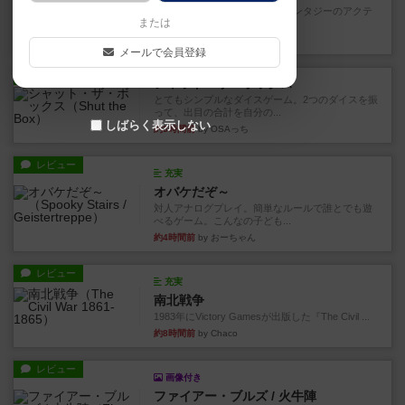
カードゲームにファイナルファンタジーのアクテ
または
ィブタイムバトル（もしくは...
約3時間前
by ジェイとと
メールで会員登録
レビュー
シャット・ザ・ボックス
とてもシンプルなダイスゲーム。2つのダイスを振
って、出目の合計を自分の...
しばらく表示しない
約3時間前
by OSAっち
レビュー
充実
オバケだぞ～
対人アナログプレイ。簡単なルールで誰とでも遊
べるゲーム。こんなの子ども...
約4時間前
by おーちゃん
レビュー
充実
南北戦争
1983年にVictory Gamesが出版した『The Civil ...
約8時間前
by Chaco
レビュー
画像付き
ファイアー・ブルズ / 火牛陣