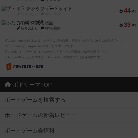
ザ・フラッフィー・ライト
44
PT
紹介文なし
0件の投稿
ふたつの城の物語
39
PT
紹介文あり
6件の投稿
※Apple、Apple のロゴ は、米国および他の国々で登録されたApple Inc.の商標です。
※App Store は、Apple Inc.のサービスマークです。
※Android は、グーグル インコーポレイテッドの商標または登録商標です。
※Google Play とそのロゴは、Google Inc.の商標または登録商標です。
ボドゲーマTOP
ボードゲームを検索する
ボードゲームの新着レビュー
ボードゲーム会情報