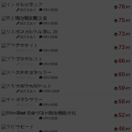
インドネシア
78
PT
紹介文あり
2件の投稿
宵と暁の呪文書
75
PT
紹介文あり
8件の投稿
リスボン・トラム 28
73
PT
紹介文あり
9件の投稿
アマナイト
73
PT
紹介文なし
1件の投稿
ブラヴェスト
66
PT
紹介文なし
1件の投稿
スペクタキュラー
60
PT
紹介文なし
1件の投稿
スモールワールド
59
PT
紹介文あり
13件の投稿
ギャンブラー
58
PT
紹介文なし
2件の投稿
Bitter End ブタペスト救出作戦
52
PT
紹介文なし
1件の投稿
ラピード
46
PT
紹介文なし
1件の投稿