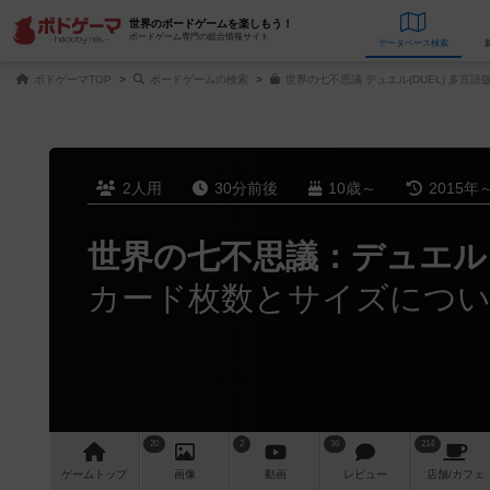
世界のボードゲームを楽しもう！
ボードゲーム専門の総合情報サイト
データベース
検
ボドゲーマTOP
ボードゲームの検索
世界の七不思議 デュエル(DUEL) 多言語
2人用
30分前後
10歳～
2015年
世界の七不思議：デュエル
カード枚数とサイズにつ
20
2
36
214
ゲーム
トップ
画像
動画
レビュー
店舗/
カフェ