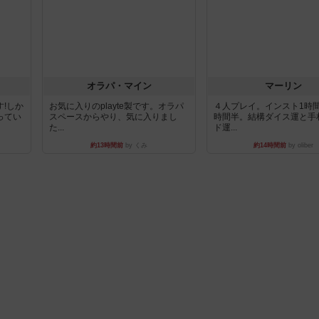
オラパ・マイン
マーリン
!しか
お気に入りのplayte製です。オラパ
４人プレイ。インスト1時
ってい
スペースからやり、気に入りまし
時間半。結構ダイス運と手
た...
ド運...
約13時間前
by くみ
約14時間前
by oliber