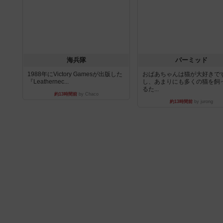
海兵隊
パーミッド
1988年にVictory Gamesが出版した
おばあちゃんは猫が大好きです
『Leathernec...
し、あまりにも多くの猫を飼
るた...
約13時間前
by Chaco
約13時間前
by jurong