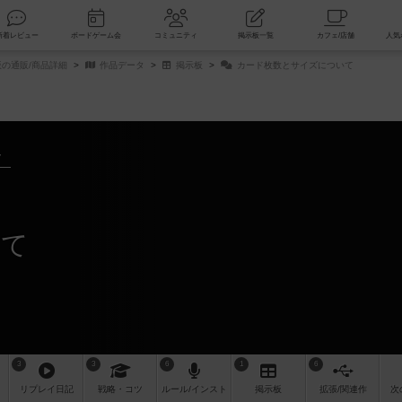
索
新着レビュー
ボードゲーム会
コミュニティ
掲示板一覧
版の通販/商品詳細
作品データ
掲示板
カード枚数とサイズについて
～
いて
3
3
6
1
6
リプレイ
日記
戦略
・コツ
ルール
/インスト
掲示板
拡張/関連
作
次