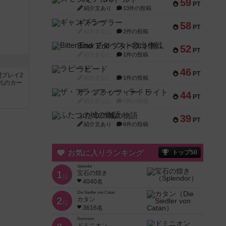
59
PT
紹介文あり
13件の投稿
ギャンブラー
58
PT
紹介文なし
2件の投稿
Bitter End ブタペスト救出作戦
52
PT
紹介文なし
1件の投稿
ラピード
46
PT
間プレイ2
紹介文なし
1件の投稿
札のカー
ザ・フラッフィー・ライト
44
PT
紹介文なし
0件の投稿
ふたつの城の物語
39
PT
紹介文あり
6件の投稿
お気に入りランキング
トップ50
Splendor
1
宝石の煌き
位
4040名
Die Siedler von Catan
2
カタン
位
3616名
Dominion
ドミニオン