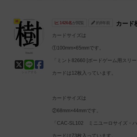
神
カード
1426名
が閲覧
約8年前
カードサイズは
①100mm×65mmです。
Itsuki
「ミント82660 [ボードゲーム用スリ
シェアする
カードは12枚入っています。
カードサイズは
②68mm×44mmです。
「CAC-SL102 ミニユーロサイズ
カードは73枚入っています。