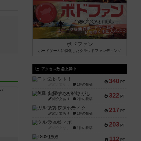
ボドファン
ボードゲームに特化したクラウドファンディング
アクセス数 急上昇中
コレクト！
340
PT
紹介文なし
1件の投稿
無限まちがいさがし
322
PT
紹介文あり
2件の投稿
ガルフストライク
217
PT
紹介文あり
1件の投稿
クルティボ
203
PT
紹介文なし
1件の投稿
1809
112
PT