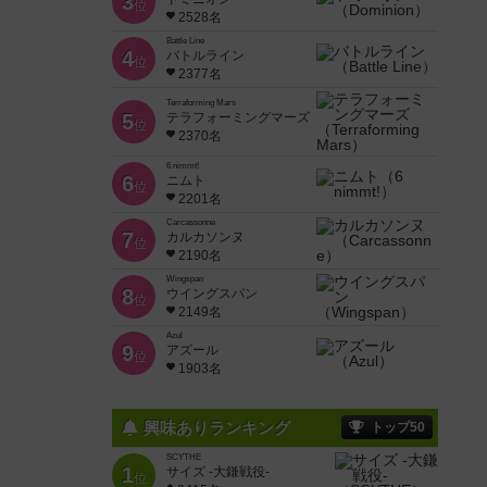
3
位
2528名
Battle Line
4
バトルライン
位
2377名
Terraforming Mars
5
テラフォーミングマーズ
位
2370名
6 nimmt!
6
ニムト
位
2201名
Carcassonne
7
カルカソンヌ
位
2190名
Wingspan
8
ウイングスパン
位
2149名
Azul
9
アズール
位
1903名
興味ありランキング
トップ50
SCYTHE
1
サイズ -大鎌戦役-
位