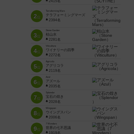
2415名
Terraforming Mars
2
テラフォーミングマーズ
位
2394名
Stone Garden
3
枯山水
位
2281名
Viticulture
4
ワイナリーの四季
位
2272名
Agricola
5
アグリコラ
位
2119名
Azul
6
アズール
位
2035名
Splendor
7
宝石の煌き
位
2028名
Wingspan
8
ウイングスパン
位
2006名
7 Wonders
9
世界の七不思議
位
1919名