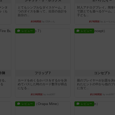
ム
シャット・ザ・ボックス
オバケだぞ～
ァンタ
とてもシンプルなダイスゲーム。2
対人アナログプレイ。簡単
ル（も
つのダイスを振って、出目の合計を
で誰とでも遊べるゲーム。
自分の...
子ども...
約5時間前
by OSAっち
約7時間前
by おーちゃ
レビュー
レビュー
牛陣
フリップ７
コンセプト
せる。
カードをめくるかパスをするかを決
親のプレイヤーがお題を決
きる
めてパスした時のカード数字が得点
れたヒントの中から他のプ
になる...
に当て...
約13時間前
by mob567
約13時間前
by mob567
レビュー
レビュー