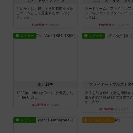
ワン・トゥ・ファイブ
エコーズ・オブ・タイ
とにかくお手軽にすき間時間をうめ
カードゲームにファイナルフ
るゲームとして重宝するゲームで
ジーのアクティブタイムバト
す。いわ...
しくは...
約1時間前
by nabekoh
約5時間前
by ジェイとと
レビュー
レビュー
南北戦争
ファイアー・ブルズ / 火
1983年にVictory Gamesが出版した
火牛を引き連れて敵を殲滅さ
『The Civil ...
縦か斜めで前2列まで攻撃で
が、自分...
約10時間前
by Chaco
約12時間前
by うらまこ
レビュー
ルール/インスト