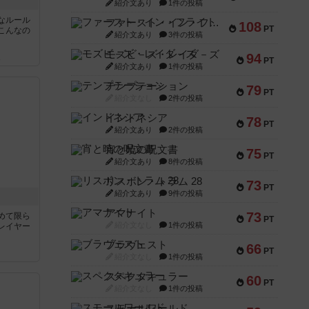
紹介文あり
1件の投稿
なルール
ファースト・イン・フライト
108
PT
こんなの
紹介文あり
3件の投稿
モズビ－ズ・レイダ－ズ
94
ん
PT
紹介文あり
1件の投稿
テンプテーション
79
PT
紹介文なし
2件の投稿
インドネシア
78
PT
紹介文あり
2件の投稿
宵と暁の呪文書
75
PT
紹介文あり
8件の投稿
リスボン・トラム 28
73
PT
紹介文あり
9件の投稿
アマナイト
73
めて限ら
PT
紹介文なし
1件の投稿
レイヤー
ブラヴェスト
66
PT
紹介文なし
1件の投稿
スペクタキュラー
60
PT
紹介文なし
1件の投稿
スモールワールド