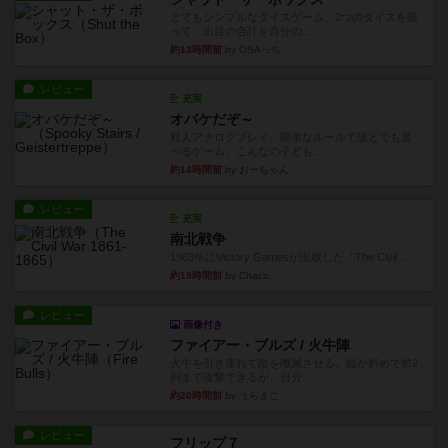
とてもシンプルなダイスゲーム。2つのダイスを振
って、出目の合計を自分の...
約13時間前
by OSAっち
レビュー
充実
オバケだぞ～
対人アナログプレイ。簡単なルールで誰とでも遊
べるゲーム。こんなの子ども...
約14時間前
by おーちゃん
レビュー
充実
南北戦争
1983年にVictory Gamesが出版した『The Civil ...
約18時間前
by Chaco
レビュー
画像付き
ファイアー・ブルズ / 火牛陣
火牛を引き連れて敵を殲滅させる。縦か斜めで前2
列まで攻撃できるが、自分...
約20時間前
by うらまこ
レビュー
フリップ７