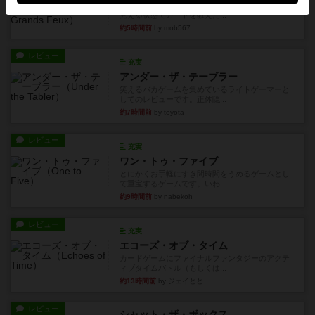
自分のカードは見えず他のプレイヤーのカードが
見える状態でカードを教えた...
約5時間前
by mob567
レビュー
充実
アンダー・ザ・テーブラー
笑えるバカゲームを集めているライトゲーマーと
してのレビューです。正体隠...
約7時間前
by toyota
レビュー
充実
ワン・トゥ・ファイブ
とにかくお手軽にすき間時間をうめるゲームとし
て重宝するゲームです。いわ...
約9時間前
by nabekoh
レビュー
充実
エコーズ・オブ・タイム
カードゲームにファイナルファンタジーのアクテ
ィブタイムバトル（もしくは...
約13時間前
by ジェイとと
レビュー
シャット・ザ・ボックス