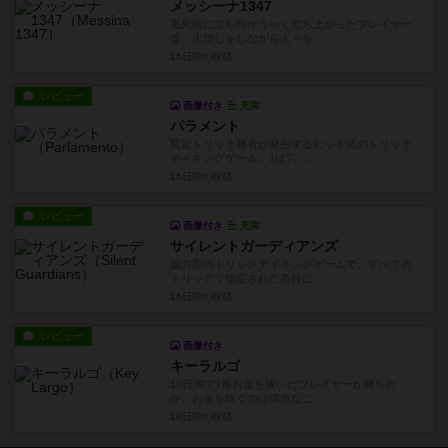
メッシーナ1347
黒死病に立ち向かうべく立ち上がったプレイヤー
達。火消しをしながら人々を...
15日前
の投稿
レビュー
画像付き
充実
パラメント
暫定トリック勝者が発生するビッド式のトリック
テイキングゲーム。1は7、...
15日前
の投稿
レビュー
画像付き
充実
サイレントガーディアンズ
協力型のトリックテイキングゲームで、すべての
トリックで指定された条件に...
16日前
の投稿
レビュー
画像付き
キーラルゴ
10日間で1番お金を稼いだプレイヤーが勝ちだ
が、お金を稼ぐのは簡単なこ...
18日前
の投稿