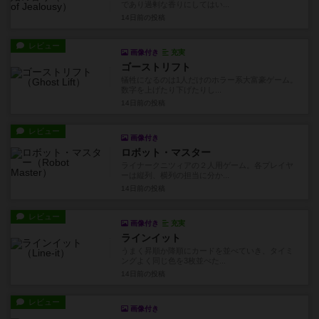
であり過剰な香りにしてはい...
14日前
の投稿
レビュー
画像付き
充実
ゴーストリフト
犠牲になるのは1人だけのホラー系大富豪ゲーム。
数字を上げたり下げたりし...
14日前
の投稿
レビュー
画像付き
ロボット・マスター
ライナークニツィアの２人用ゲーム。各プレイヤ
ーは縦列、横列の担当に分か...
14日前
の投稿
レビュー
画像付き
充実
ラインイット
うまく昇順か降順にカードを並べていき、タイミ
ングよく同じ色を3枚並べた...
14日前
の投稿
レビュー
画像付き