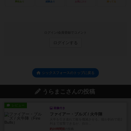
興味あり
経験あり
お気に入り
持ってる
ログイン/会員登録でコメント
ログインする
シックスフォースのトップに戻る
うらまこさんの投稿
レビュー
画像付き
ファイアー・ブルズ / 火牛陣
火牛を引き連れて敵を殲滅させる。縦か斜めで前2
列まで攻撃できるが、自分...
約20時間前
の投稿