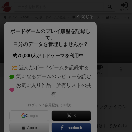
ログイン
閉じる
ボドゲーマTOP
ボードゲームの検索
シックスフォース
レビュー
ボードゲームのプレイ履歴を記録し
て、
シックスフォース
自分のデータを管理しませんか？
うらまこさんのレビュー
約75,000人
がボドゲーマを利用中！
遊んだボードゲームを記録する
2
2
4
トップ
画像
動画
レビュー
カフェ
気になるゲームのレビューを読む
お気に入り作品・所有リストの共
97名
1名
0
1年以上前
有
ログイン / 会員登録（10秒）
マストフォロー切り札ありビッドありのトリックテイキン
グゲーム。
Google
X
切り札やビッドは、各プレイヤーが手札を確認してから順
Apple
Facebook