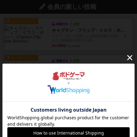
会員の新しい投稿
ルール/インスト
画像付き
充実
キャプテン・フリップ：イスラ・ボンバ
イスラ・ボンバを探しに出航!潜水艦を装備し、あ
なたの乗組員を監獄から解...
約1時間前
by jurong
ルール/インスト
画像付き
充実
トランスオリエント・エクスプレス
乗客の皆様、トランスオリエント・エクスプレス
にご乗車ありがとうございま...
約2時間前
by jurong
レビュー
画像付き
充実
フラットアイアン
世界に浸れる度 ☆☆☆☆★楽しさ ☆☆☆☆★
タイパ ☆☆☆☆☆マンハッ...
約3時間前
by DKnewyork
レビュー
花火：スターマイン