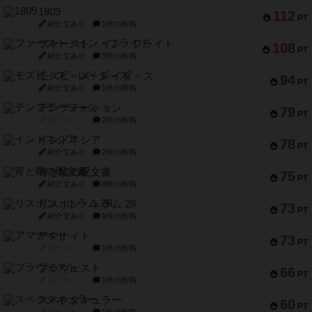
1809
112
PT
紹介文あり
1件の投稿
ファースト・イン・フライト
108
PT
紹介文あり
3件の投稿
モズビ－ズ・レイダ－ズ
94
PT
紹介文あり
1件の投稿
テンプテーション
79
PT
紹介文なし
2件の投稿
インドネシア
78
PT
紹介文あり
2件の投稿
宵と暁の呪文書
75
PT
紹介文あり
8件の投稿
リスボン・トラム 28
73
PT
紹介文あり
9件の投稿
アマナイト
73
PT
紹介文なし
1件の投稿
ブラヴェスト
66
PT
紹介文なし
1件の投稿
スペクタキュラー
60
PT