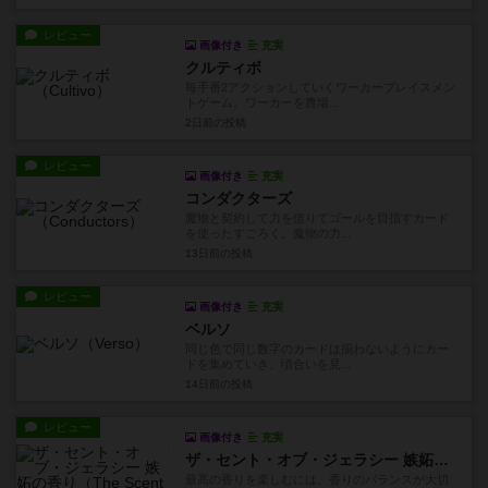
レビュー
画像付き
充実
クルティボ
毎手番2アクションしていくワーカープレイスメン
トゲーム。ワーカーを農場...
2日前
の投稿
レビュー
画像付き
充実
コンダクターズ
魔物と契約して力を借りてゴールを目指すカード
を使ったすごろく。魔物の力...
13日前
の投稿
レビュー
画像付き
充実
ベルソ
同じ色で同じ数字のカードは揃わないようにカー
ドを集めていき、頃合いを見...
14日前
の投稿
レビュー
画像付き
充実
ザ・セント・オブ・ジェラシー 嫉妬の香り
最高の香りを楽しむには、香りのバランスが大切