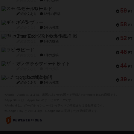
紹介文なし
1件の投稿
スモールワールド
59
PT
紹介文あり
13件の投稿
ギャンブラー
58
PT
紹介文なし
2件の投稿
Bitter End ブタペスト救出作戦
52
PT
紹介文なし
1件の投稿
ラピード
46
PT
紹介文なし
1件の投稿
ザ・フラッフィー・ライト
44
PT
紹介文なし
0件の投稿
ふたつの城の物語
39
PT
紹介文あり
6件の投稿
※Apple、Apple のロゴ は、米国および他の国々で登録されたApple Inc.の商標です。
※App Store は、Apple Inc.のサービスマークです。
※Android は、グーグル インコーポレイテッドの商標または登録商標です。
※Google Play とそのロゴは、Google Inc.の商標または登録商標です。