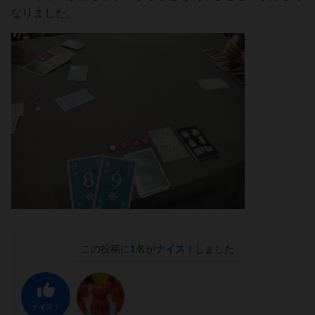
なりました。
この投稿に
1
名が
ナイス！
しました
ナイス！