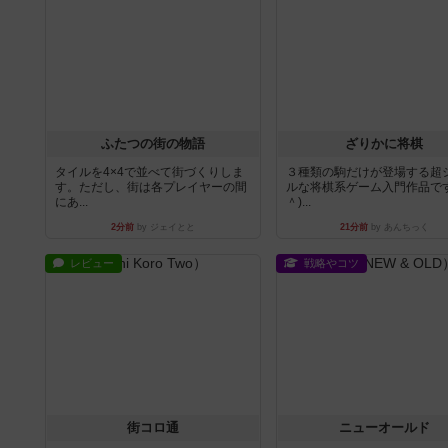
ふたつの街の物語
ざりかに将棋
タイルを4×4で並べて街づくりしま
３種類の駒だけが登場する超
す。ただし、街は各プレイヤーの間
ルな将棋系ゲーム入門作品です
にあ...
＾)...
2分前
by ジェイとと
21分前
by あんちっく
レビュー
戦略やコツ
街コロ通
ニューオールド