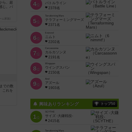
から、超
4
バトルライン
位
感じ。パ
2378名
Terraforming Mars
ーム家族)
5
テラフォーミングマーズ
位
2371名
6 nimmt!
6
ニムト
位
2202名
Carcassonne
7
カルカソンヌ
位
2191名
Wingspan
8
ウイングスパン
位
2150名
Azul
9
アズール
位
5までの数
1903名
。これを
興味ありランキング
トップ50
SCYTHE
1
サイズ -大鎌戦役-
位
2415名
Terraforming Mars