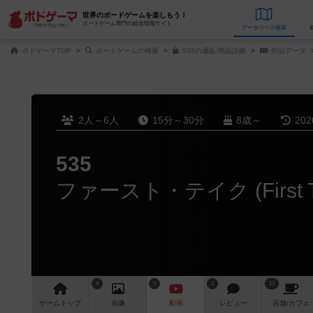
世界のボードゲームを楽しもう！
ボードゲーム専門の総合情報サイト
データベース
検
ボドゲーマTOP
ボードゲームの検索
535の通販/商品詳細
作品データ
2人～6人
15分～30分
8歳～
20
535
8
5
2
13
ゲーム
トップ
画像
動画
レビュー
店舗/
カフェ