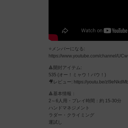
⭐メンバーになる:
https://www.youtube.com/channel/U
🔺開封アイテム:
535 (オー！ミャウ！バウ！)
🎥レビュー: https://youtu.be/zl9eNkdM
🔺基本情報：
2～6人用・プレイ時間：約 15-30分
ハンドマネジメント
ラダー・クライミング
運試し