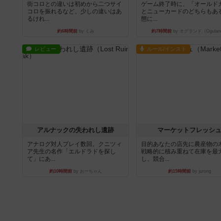
街コロとの違いは初めから二つサイ
ゲーム終了時に、「オールド
コロを振れるなど、少しの違いはあ
とニューカードのどちらもある
るけれ...
態に...
約6時間前
by くみ
約7時間前
by オグランド（Ogulan
レビュー
ルール/インスト
アルナックの失われし遺跡
マーケットフレッシ
アナログ対人プレイ数回。クニツィ
目的あなたの店先に農産物の
ア先生の名作「エルドラドを探し
戦略的に積み重ねて在庫を最
て」にあ...
し、競合...
約10時間前
by おーちゃん
約15時間前
by jurong