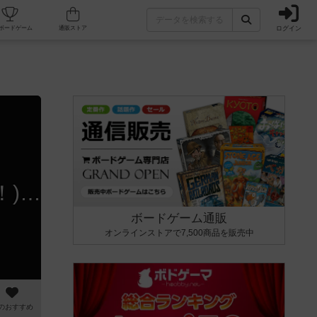
ログイン
カフェ/店舗
人気ボードゲーム
通販ストア
ファースト・テイク (First Take)➤535 (オー！ミャウ！バウ！) | 小さくても工夫が光るカードゲーム！ #ボードゲーム #開封
ボードゲーム通販
オンラインストアで7,500商品を販売中
のおすすめ