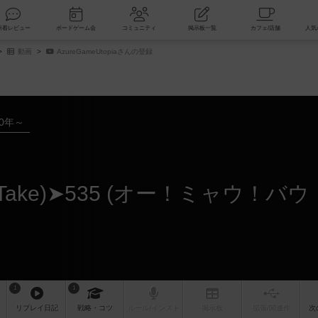
索
新着レビュー
ボードゲーム会
コミュニティ
掲示板一覧
動画
AzureGameUtopiaさんの登録
20年～
1
1
リプレイ
日記
戦略
・コツ
ルール
/インスト
掲示板
拡張/関連
作
次