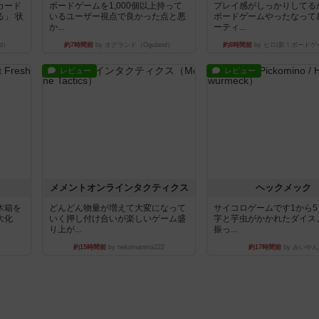
カード
ボードゲームを1,000個以上持って
プレイ感がしっかりしてる
」 状
いるユーザー視点で良かった点と悪
ボードゲームやったなって
か...
ーティ...
d）
約7時間前
by オグランド（Oguland）
約8時間前
by ヒロ(新！ボードゲ
レビュー
レビュー
ュ
メメントオンラインタクティクス
ヘックメック
木箱を
どんどん物量が増えて大変になって
サイコロゲームです1から
大化
いく押し付け合いが楽しいゲーム盛
字と芋虫がかかれたダイス
り上が...
振っ...
約15時間前
by nekomanma222
約17時間前
by みいやん