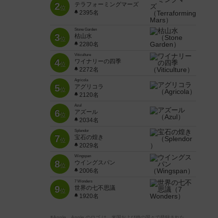
2
テラフォーミングマーズ
位
2395名
Stone Garden
3
枯山水
位
2280名
Viticulture
4
ワイナリーの四季
位
2272名
Agricola
5
アグリコラ
位
2120名
Azul
6
アズール
位
2034名
Splendor
7
宝石の煌き
位
2029名
Wingspan
8
ウイングスパン
位
2006名
7 Wonders
9
世界の七不思議
位
1920名
※Apple、Apple のロゴ は、米国および他の国々で登録された