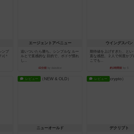
エージェントアベニュー
ウイングスパン
シンプ
追いついたら勝ち。シンプルな ルー
期待値を上げすぎた、とい
♪(＾
ルとで直感的な 目的で、ボドゲ慣れ
直な感想。２人で何度かプ
し...
こでも...
42分前
by daisdice
約1時間前
by S
レビュー
レビュー
ニューオールド
デクリプト