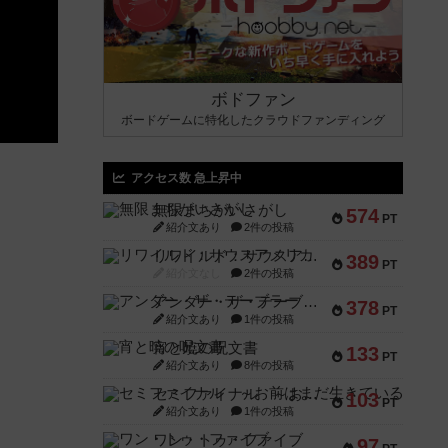
ボドファン
ボードゲームに特化したクラウドファンディング
アクセス数 急上昇中
無限まちがいさがし
574
PT
紹介文あり
2件の投稿
リワイルド：サウスアメリカ
389
PT
紹介文なし
2件の投稿
アンダー・ザ・テーブラー
378
PT
紹介文あり
1件の投稿
宵と暁の呪文書
133
PT
紹介文あり
8件の投稿
セミファイナル ～お前はまだ生きている～
103
PT
紹介文あり
1件の投稿
ワン・トゥ・ファイブ
97