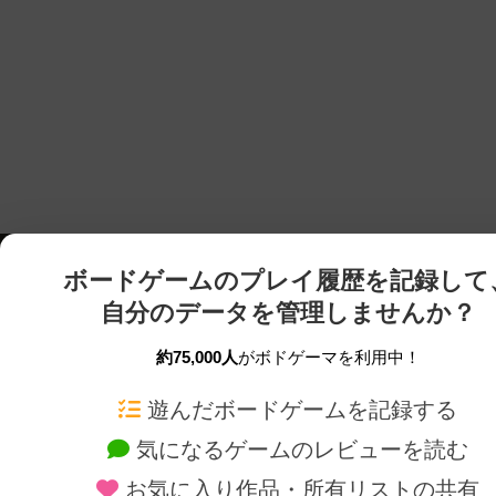
ボードゲームのプレイ履歴を記録して
自分のデータを管理しませんか？
約75,000人
がボドゲーマを利用中！
ボドゲーマTOP
ボードゲーム通販
遊んだボードゲームを記録する
気になるゲームのレビューを読む
ボードゲームを検索する
新作・再入荷情報
お気に入り作品・所有リストの共有
ボードゲームの新着レビュー
定番ボードゲームの通販