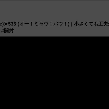
ake)➤535 (オー！ミャウ！バウ！) | 小さくても工
 #開封