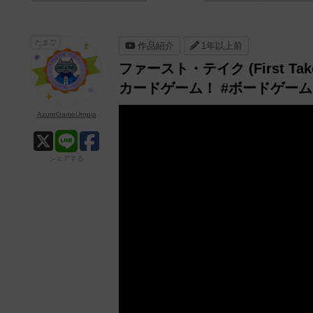
たまご
作品紹介
1年以上前
ファースト・テイク (First T
カードゲーム！ #ボードゲーム
AzureGameUtopia
シェアする