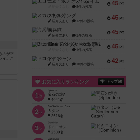
エコーズ・オブ・タイム
45
PT
紹介文なし
8件の投稿
スカルキング
45
PT
紹介文あり
12件の投稿
海兵隊
45
PT
紹介文あり
1件の投稿
Bitter End ブタペスト救出作戦
45
PT
紹介文なし
1件の投稿
うのが正
レイ。こ
ドコジャン
42
PT
紹介文あり
10件の投稿
お気に入りランキング
トップ50
Splendor
1
宝石の煌き
位
4041名
Die Siedler von Catan
2
カタン
位
3616名
Dominion
3
ドミニオン
位
2530名
Battle Line