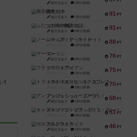
PT
紹介文あり
1件の投稿
南北戦争
91
PT
紹介文あり
1件の投稿
ふたつの城の物語
91
PT
紹介文あり
6件の投稿
ノームズ・アット・ナイト
88
PT
紹介文なし
1件の投稿
マーリン
76
PT
紹介文あり
6件の投稿
フラットアイアン
75
PT
紹介文なし
2件の投稿
い❗
トランスオリエント・エクスプレス
70
PT
紹介文なし
1件の投稿
アンブッシュ！：ムーブアウト！
59
PT
紹介文あり
1件の投稿
キャプテン・フリップ：イスラ・ボンバ
51
PT
紹介文なし
2件の投稿
ガルフストライク
46
PT
紹介文あり
1件の投稿