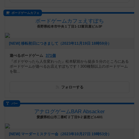
ボードゲームカフェ
ボードゲームカフェえすぽち
長野県松本市中央１丁目1-13富田屋ビル3F
[NEW] 移転初日につきまして（2023年11月19日 18時59分）
遊べるボードゲーム
371個
『ボドゲやったら人生変わった』松本駅前から徒歩５分のところにある
ボードゲームが遊べるお店えすぽちです！300種類以上のボードゲーム
を取...
フォローする
バー
アナログゲームBAR Absacker
愛媛県松山市二番町２丁目9-2 森恵ビル601
[NEW] マーダーミステリー会（2023年10月27日 19時53分）