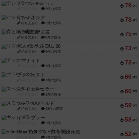
インドネシア
78
PT
紹介文あり
2件の投稿
宵と暁の呪文書
75
PT
紹介文あり
8件の投稿
リスボン・トラム 28
73
PT
紹介文あり
9件の投稿
アマナイト
73
PT
紹介文なし
1件の投稿
ブラヴェスト
66
PT
紹介文なし
1件の投稿
スペクタキュラー
60
PT
紹介文なし
1件の投稿
スモールワールド
59
PT
紹介文あり
13件の投稿
ギャンブラー
58
PT
紹介文なし
2件の投稿
Bitter End ブタペスト救出作戦
52
PT
紹介文なし
1件の投稿
ラピード
46
PT
紹介文なし
1件の投稿