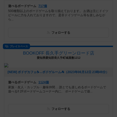
遊べるボードゲーム
717個
500種類以上のボードゲームを取り揃えております。 お酒は主にドイツ
ビールに力を入れておりますので、是非ドイツゲーム等を楽しみなが
ら...
フォローする
プレイスペース
BOOKOFF 長久手グリーンロード店
愛知県愛知郡長久手町城屋敷1212
[NEW] ボドゲカフェ☕️→ボドゲルーム⛺️（2023年06月12日 23時49分）
遊べるボードゲーム
1124個
家族・友人・カップル・趣味仲間… 誰とでも楽しめるボードゲームで
遊べる‼️ 2Fボードゲームコーナー内に、 ボードゲームで遊...
フォローする