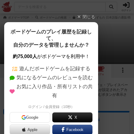
ログイン
閉じる
ボドゲーマTOP
ボードゲームの検索
3000人のならずもの 日本語版の通販/商
ボードゲームのプレイ履歴を記録し
て、
3000人のならずもの
自分のデータを管理しませんか？
15店のカフェ/スペースが提供中
約75,000人
がボドゲーマを利用中！
遊んだボードゲームを記録する
3
1
15
トップ
画像
動画
レビュー
カフェ
気になるゲームのレビューを読む
3000人のならずもので遊ぶことができるボードゲームカフェ・プレイスペー
お気に入り作品・所有リストの共
スが15店登録されています。公開プロフィールの都道府県が設定されたアカ
ウントでログインすると、同じ都道府県内の店舗に絞り込むボタンが表示さ
有
れます。
ログイン / 会員登録（10秒）
プレイスペース
Google
X
Board Game Cafe & Bar Pani
秋田県秋田市大町３丁目２－２７
Apple
Facebook