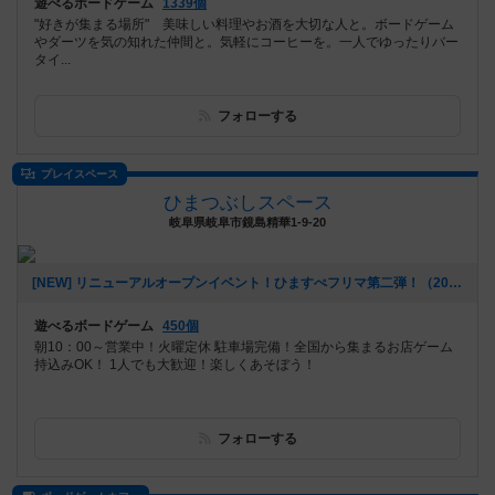
遊べるボードゲーム
1339個
"好きが集まる場所" 美味しい料理やお酒を大切な人と。ボードゲーム
やダーツを気の知れた仲間と。気軽にコーヒーを。一人でゆったりバー
タイ...
フォローする
プレイスペース
ひまつぶしスペース
岐阜県岐阜市鏡島精華1-9-20
[NEW] リニューアルオープンイベント！ひますぺフリマ第二弾！（2022年11月18日 17時24分）
遊べるボードゲーム
450個
朝10：00～営業中！火曜定休 駐車場完備！全国から集まるお店ゲーム
持込みOK！ 1人でも大歓迎！楽しくあそぼう！
フォローする