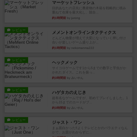
約1時間前
by jurong
レビュー
メメントオンラインタクティクス
どんどん物量が増えて大変になっていく押し付け
合いが楽しいゲーム盛り上が...
約1時間前
by nekomanma222
レビュー
ヘックメック
サイコロゲームです1から5までの数字と芋虫がか
かれたダイス。これを振っ...
約3時間前
by みいやん
レビュー
ハゲタカのえじき
超有名なゲームですが、初めてプレイしました。1
から15までのカードがプ...
約3時間前
by みいやん
レビュー
ジャスト・ワン
まぁ面白かった‼️よくテレビとかのバラエティなん
かで、お題がわからずに...
約3時間前
by みいやん
レビュー
ピタッコカルタ