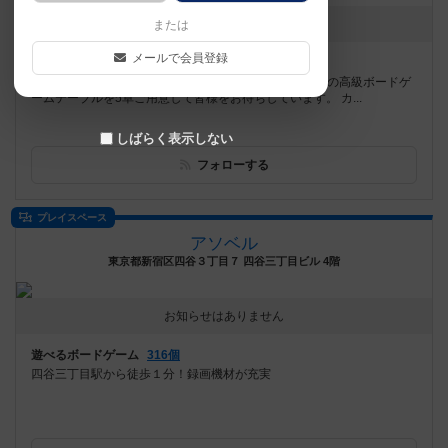
お知らせはありません
または
メールで会員登録
遊べるボードゲーム
595個
秋田市大町で令和7年7月から営業しています。 niccoloの高級ボードゲ
ームテーブルを5卓ご用意して皆様をお待ちしています。 カ...
しばらく表示しない
フォローする
プレイスペース
アソベル
東京都新宿区四谷３丁目７ 四谷三丁目ビル 4階
お知らせはありません
遊べるボードゲーム
316個
四谷三丁目駅から徒歩１分！録画機材が充実