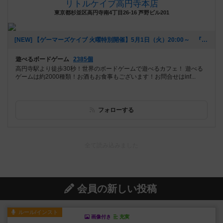
リトルケイブ高円寺本店
東京都杉並区高円寺南4丁目26-16 芦野ビル201
[NEW] 【ゲーマーズケイブ 火曜特別開催】5月1日（火）20:00～ 『ロールプレイヤー』（2018年04月22日 18時42分）
遊べるボードゲーム
2385個
高円寺駅より徒歩30秒！世界のボードゲームで遊べるカフェ！ 遊べる
ゲームは約2000種類！お酒もお食事もございます！お問合せはinf...
フォローする
会員の新しい投稿
ルール/インスト
画像付き
充実
マーケットフレッシュ
目的あなたの店先に農産物の木箱を戦略的に積み
重ねて在庫を最大化し、競合...