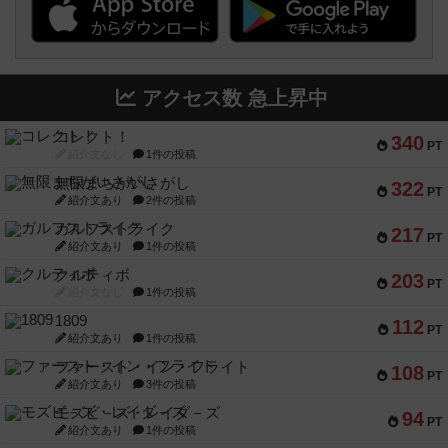
アクセス数 急上昇中
コレクト！
340
PT
紹介文なし
1件の投稿
無限まちがいさがし
322
PT
紹介文あり
2件の投稿
ガルフストライク
217
PT
紹介文あり
1件の投稿
クルティボ
203
PT
紹介文なし
1件の投稿
1809
112
PT
紹介文あり
1件の投稿
ファースト・イン・フライト
108
PT
紹介文あり
3件の投稿
モズビ－ズ・レイダ－ズ
94
PT
紹介文あり
1件の投稿
テンプテーション
79
PT
紹介文なし
2件の投稿