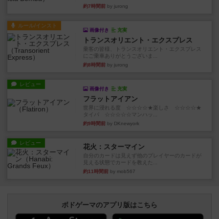
画像付き
充実
トランスオリエント・エクスプレス
乗客の皆様、トランスオリエント・エクスプレス
にご乗車ありがとうございま...
約8時間前
by jurong
レビュー
画像付き
充実
フラットアイアン
世界に浸れる度 ☆☆☆☆★楽しさ ☆☆☆☆★
タイパ ☆☆☆☆☆マンハッ...
約9時間前
by DKnewyork
レビュー
花火：スターマイン
自分のカードは見えず他のプレイヤーのカードが
見える状態でカードを教えた...
約11時間前
by mob567
ボドゲーマのアプリ版はこちら