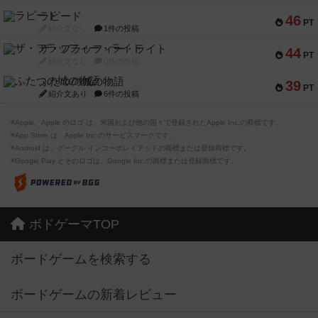
ザ・フラッフィー・ライト
44
PT
紹介文なし
0件の投稿
ふたつの城の物語
39
PT
紹介文あり
6件の投稿
※Apple、Apple のロゴ は、米国および他の国々で登録されたApple Inc.の商標です。
※App Store は、Apple Inc.のサービスマークです。
※Android は、グーグル インコーポレイテッドの商標または登録商標です。
※Google Play とそのロゴは、Google Inc.の商標または登録商標です。
ボドゲーマTOP
ボードゲームを検索する
ボードゲームの新着レビュー
ボードゲーム会情報