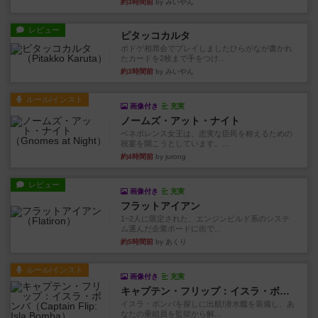
ボドゲ相席会でプレイしましたひらがなが書かれ
たカードを2枚まで手をつけ...
約3時間前
by みいやん
ルール/インスト
画像付き
充実
ノームズ・アット・ナイト
ベネボレンス女王は、忠実な臣民を称えるための
祝宴を開こうとしています。...
約4時間前
by jurong
レビュー
画像付き
充実
フラットアイアン
1~2人に限定された、エンジンビルド系のシステ
ム選んだ企業ボードに街で...
約5時間前
by あくり
ルール/インスト
画像付き
充実
キャプテン・フリップ：イスラ・ボンバ
イスラ・ボンバを探しに出航!潜水艦を装備し、あ
なたの乗組員を監獄から解...
約7時間前
by jurong
ルール/インスト