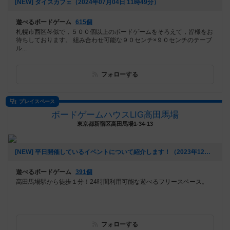
[NEW] ダイスカフェ（2024年07月04日 11時49分）
遊べるボードゲーム
615個
札幌市西区琴似で，５００個以上のボードゲームをそろえて，皆様をお
待ちしております。 組み合わせ可能な９０センチ×９０センチのテーブ
ル...
フォローする
プレイスペース
ボードゲームハウスLIG高田馬場
東京都新宿区高田馬場1-34-13
[NEW] 平日開催しているイベントについて紹介します！（2023年12月07日 17時20分）
遊べるボードゲーム
391個
高田馬場駅から徒歩１分！24時間利用可能な遊べるフリースペース。
フォローする