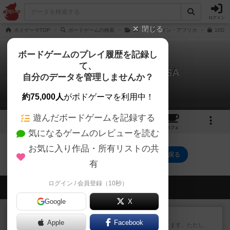
ログイン
閉じる
ボドゲーマTOP
ボードゲームの検索
10 デイズ・イン・アフリカ
10DA
ボードゲームのプレイ履歴を記録し
て、
10 デイズ・イン・ザ・USA
自分のデータを管理しませんか？
0件の動画
約75,000人
がボドゲーマを利用中！
遊んだボードゲームを記録する
6
5
35
トップ
画像
動画
レビュー
カフェ
気になるゲームのレビューを読む
お気に入り作品・所有リストの共
10 デイズ・イン・ザ・USAのトップに戻る
有
ログイン / 会員登録（10秒）
会員の新しい投稿
Google
X
レビュー
ふたつの街の物語
Apple
Facebook
タイルを4×4で並べて街づくりします。ただし、