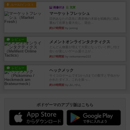
ルール/インスト
画像付き
充実
マーケットフレッシュ
目的あなたの店先に農産物の木箱を戦略的に積み
重ねて在庫を最大化し、競合...
約17時間前
by jurong
レビュー
メメントオンラインタクティクス
どんどん物量が増えて大変になっていく押し付け
合いが楽しいゲーム盛り上が...
約17時間前
by nekomanma222
レビュー
ヘックメック
サイコロゲームです1から5までの数字と芋虫がか
かれたダイス。これを振っ...
約19時間前
by みいやん
ボドゲーマのアプリ版はこちら