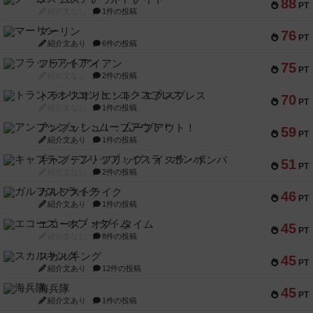
88
PT
紹介文なし
1件の投稿
マーリン
76
PT
紹介文あり
6件の投稿
フラットアイアン
75
PT
紹介文なし
2件の投稿
トランスオリエント・エクスプレス
70
PT
紹介文なし
1件の投稿
アンブッシュ！：ムーブアウト！
59
PT
紹介文あり
1件の投稿
キャプテン・フリップ：イスラ・ボンバ
51
PT
紹介文なし
2件の投稿
ガルフストライク
46
PT
紹介文あり
1件の投稿
エコーズ・オブ・タイム
45
PT
紹介文なし
8件の投稿
スカルキング
45
PT
紹介文あり
12件の投稿
海兵隊
45
PT
紹介文あり
1件の投稿