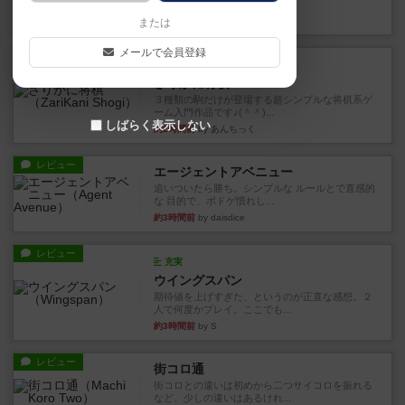
街は各プレイヤーの間にあ...
約2時間前
by ジェイとと
または
メールで会員登録
ルール/インスト
画像付き
ざりかに将棋
３種類の駒だけが登場する超シンプルな将棋系ゲ
ーム入門作品です♪(＾＾)...
しばらく表示しない
約2時間前
by あんちっく
レビュー
エージェントアベニュー
追いついたら勝ち。シンプルな ルールとで直感的
な 目的で、ボドゲ慣れし...
約3時間前
by daisdice
レビュー
充実
ウイングスパン
期待値を上げすぎた、というのが正直な感想。２
人で何度かプレイ。ここでも...
約3時間前
by S
レビュー
街コロ通
街コロとの違いは初めから二つサイコロを振れる
など、少しの違いはあるけれ...