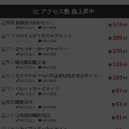
アクセス数 急上昇中
無限まちがいさがし
574
PT
紹介文あり
2件の投稿
リワイルド：サウスアメリカ
389
PT
紹介文なし
2件の投稿
アンダー・ザ・テーブラー
378
PT
紹介文あり
1件の投稿
宵と暁の呪文書
133
PT
紹介文あり
8件の投稿
セミファイナル ～お前はまだ生きている～
103
PT
紹介文あり
1件の投稿
ワン・トゥ・ファイブ
97
PT
紹介文あり
1件の投稿
南北戦争
91
PT
紹介文あり
1件の投稿
ふたつの城の物語
91
PT
紹介文あり
6件の投稿
ノームズ・アット・ナイト