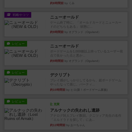
約8時間前
by くみ
戦略やコツ
ニューオールド
ゲーム終了時に、「オールドカードとニューカー
ドのどちらもある」 状態に...
約9時間前
by オグランド（Oguland）
レビュー
ニューオールド
ボードゲームを1,000個以上持っているユーザー視
点で良かった点と悪か...
約9時間前
by オグランド（Oguland）
レビュー
デクリプト
プレイ感がしっかりしてるから、超ボードゲーム
やったなって感じ。パーティ...
約10時間前
by ヒロ(新！ボードゲーム家族)
レビュー
充実
アルナックの失われし遺跡
アナログ対人プレイ数回。クニツィア先生の名作
「エルドラドを探して」にあ...
約12時間前
by おーちゃん