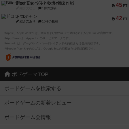
Bitter End ブタペスト救出作戦
45
PT
紹介文なし
1件の投稿
ドコジャン
42
PT
紹介文あり
10件の投稿
※Apple、Apple のロゴ は、米国および他の国々で登録されたApple Inc.の商標です。
※App Store は、Apple Inc.のサービスマークです。
※Android は、グーグル インコーポレイテッドの商標または登録商標です。
※Google Play とそのロゴは、Google Inc.の商標または登録商標です。
ボドゲーマTOP
ボードゲームを検索する
ボードゲームの新着レビュー
ボードゲーム会情報