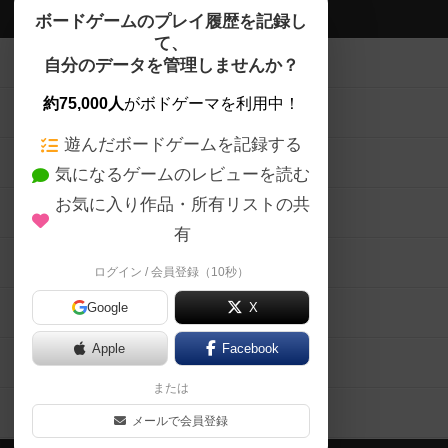
ボドゲーマTOP
ボードゲームのプレイ履歴を記録し
て、
ボードゲームを検索する
自分のデータを管理しませんか？
約75,000人
がボドゲーマを利用中！
ボードゲームの新着レビュー
遊んだボードゲームを記録する
ボードゲーム会情報
気になるゲームのレビューを読む
お気に入り作品・所有リストの共
メカニクス特集
有
掲示板・トピックス
ログイン / 会員登録（10秒）
Google
X
ボドとも・会員一覧
Apple
Facebook
ボードゲーム業界コラム
または
ボドゲーマご利用案内
メールで会員登録