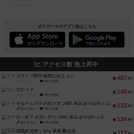
ボドゲーマのアプリ版はこちら
アクセス数 急上昇中
フリップ７：復讐心とともに
487
PT
紹介文なし
2件の投稿
コンテナ
148
PT
紹介文なし
1件の投稿
ドゥームド・バタリオンズ：ASLモジュール11
132
PT
紹介文あり
1件の投稿
コード・オブ・ブシドー：ASLモジュール8
126
PT
紹介文あり
1件の投稿
宝石の煌き：デュエル 偽造者
117
PT