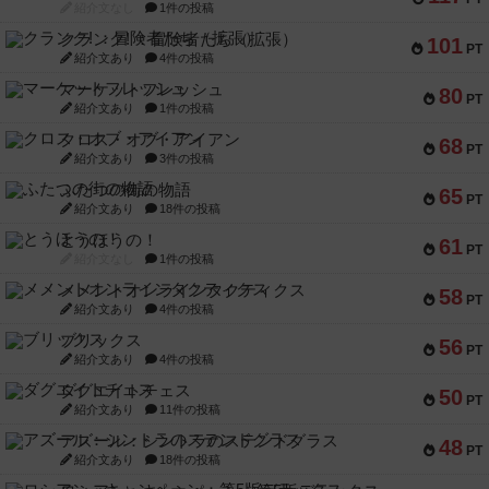
紹介文なし
1件の投稿
クランク! ：冒険者たち（拡張）
101
PT
紹介文あり
4件の投稿
マーケットフレッシュ
80
PT
紹介文あり
1件の投稿
クロス・オブ・アイアン
68
PT
紹介文あり
3件の投稿
ふたつの街の物語
65
PT
紹介文あり
18件の投稿
とうほうの！
61
PT
紹介文なし
1件の投稿
メメントオンラインタクティクス
58
PT
紹介文あり
4件の投稿
ブリックス
56
PT
紹介文あり
4件の投稿
ダグエイトチェス
50
PT
紹介文あり
11件の投稿
アズール：シントラのステンドグラス
48
PT
紹介文あり
18件の投稿