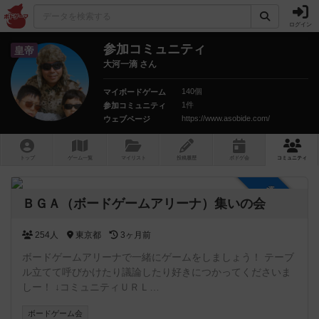
ログイン
参加コミュニティ
皇帝
大河一滴 さん
140個
マイボードゲーム
1件
参加コミュニティ
https://www.asobide.com/
ウェブページ
トップ
ゲーム一覧
マイリスト
投稿履歴
ボ
ドゲ
会
コミュニティ
参加自由
ＢＧＡ（ボードゲームアリーナ）集いの会
254人
東京都
3ヶ月前
ボードゲームアリーナで一緒にゲームをしましょう！ テーブ
ル立てて呼びかけたり議論したり好きにつかってくださいま
しー！ ↓コミュニティＵＲＬ
https://boardgamearena.com/group?id=6727635
ボードゲーム会