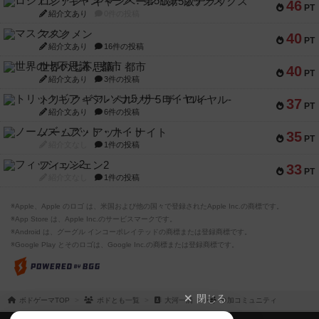
ロシアン・キャンペーン：第5版デラックス
46
PT
紹介文あり
0件の投稿
マスクメン
40
PT
紹介文あり
16件の投稿
世界の七不思議：都市
40
PT
紹介文あり
3件の投稿
トリックギア - ペルソナ5 ザ・ロイヤル-
37
PT
紹介文あり
6件の投稿
ノームズ・アット・ナイト
35
PT
紹介文なし
1件の投稿
フィッシェン2
33
PT
紹介文なし
1件の投稿
※Apple、Apple のロゴ は、米国および他の国々で登録されたApple Inc.の商標です。
※App Store は、Apple Inc.のサービスマークです。
※Android は、グーグル インコーポレイテッドの商標または登録商標です。
※Google Play とそのロゴは、Google Inc.の商標または登録商標です。
閉じる
ボドゲーマTOP
ボドとも一覧
大河一滴
参加コミュニティ