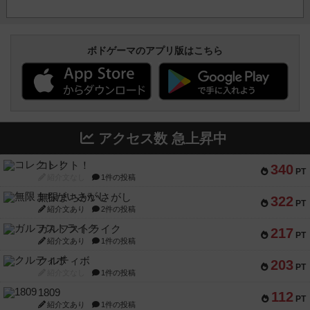
ボドゲーマのアプリ版はこちら
アクセス数 急上昇中
コレクト！
340
PT
紹介文なし
1件の投稿
無限まちがいさがし
322
PT
紹介文あり
2件の投稿
ガルフストライク
217
PT
紹介文あり
1件の投稿
クルティボ
203
PT
紹介文なし
1件の投稿
1809
112
PT
紹介文あり
1件の投稿