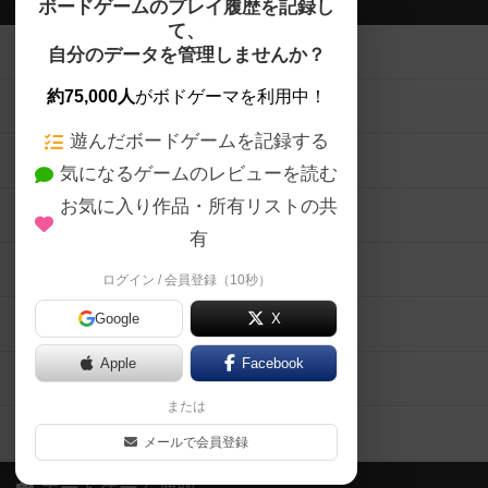
ボードゲームのプレイ履歴を記録し
て、
ボードゲームを検索する
自分のデータを管理しませんか？
約75,000人
がボドゲーマを利用中！
ボードゲームの新着レビュー
遊んだボードゲームを記録する
ボードゲーム会情報
気になるゲームのレビューを読む
お気に入り作品・所有リストの共
メカニクス特集
有
掲示板・トピックス
ログイン / 会員登録（10秒）
Google
X
ボドとも・会員一覧
Apple
Facebook
ボードゲーム業界コラム
または
ボドゲーマご利用案内
メールで会員登録