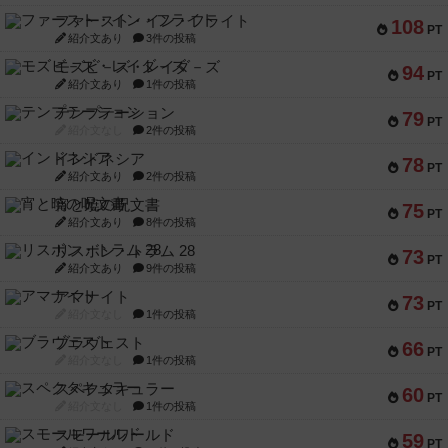
ファースト・イン・フライト
108
PT
紹介文あり
3件の投稿
モズビ－ズ・レイダ－ズ
94
PT
紹介文あり
1件の投稿
テンプテーション
79
PT
紹介文なし
2件の投稿
インドネシア
78
PT
紹介文あり
2件の投稿
宵と暁の呪文書
75
PT
紹介文あり
8件の投稿
リスボン・トラム 28
73
PT
紹介文あり
9件の投稿
アマナイト
73
PT
紹介文なし
1件の投稿
ブラヴェスト
66
PT
紹介文なし
1件の投稿
スペクタキュラー
60
PT
紹介文なし
1件の投稿
スモールワールド
59
PT