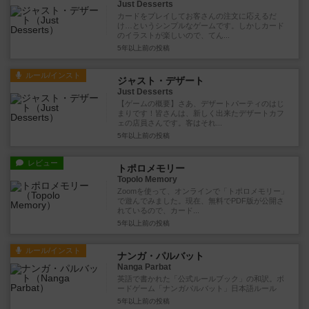
Just Desserts
カードをプレイしてお客さんの注文に応えるだ
け…というシンプルなゲームです。しかしカード
のイラストが楽しいので、てん...
5年以上前
の投稿
ルール/インスト
ジャスト・デザート
Just Desserts
【ゲームの概要】さあ、デザートパーティのはじ
まりです！皆さんは、新しく出来たデザートカフ
ェの店員さんです。客はそれ...
5年以上前
の投稿
レビュー
トポロメモリー
Topolo Memory
Zoomを使って、オンラインで「トポロメモリー」
で遊んでみました。現在、無料でPDF版が公開さ
れているので、カード...
5年以上前
の投稿
ルール/インスト
ナンガ・パルバット
Nanga Parbat
英語で書かれた「公式ルールブック」の和訳。ボ
ードゲーム「ナンガパルバット」日本語ルール
5年以上前
の投稿