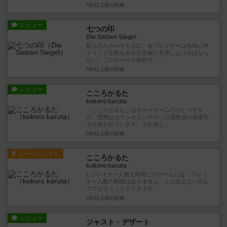
5年以上前
の投稿
レビュー
七つの印
Die Sieben Siegel
配られたカードを元に、各プレイヤーは色毎に何
トリックを取れるかを正確に予測しなければなら
ない。このルールが絶妙で、...
5年以上前
の投稿
レビュー
こころかるた
kokoro karuta
「こころかるた」はカードゲームのひとつです
が、実際はカウンセリングや、心理療法の現場等
でも使われています。それ故な...
5年以上前
の投稿
ルール/インスト
こころかるた
kokoro karuta
1.プレイヤー人数と時間このゲームには、プレイ
ヤー人数の制限はありません。２人以上なら何人
ででも行うことができます...
5年以上前
の投稿
レビュー
ジャスト・デザート