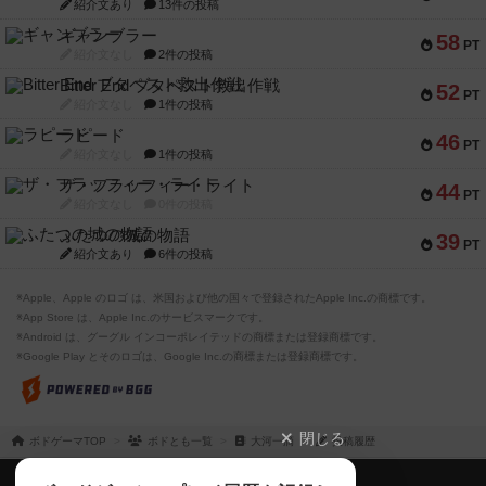
紹介文あり
13件の投稿
ギャンブラー
58
PT
紹介文なし
2件の投稿
Bitter End ブタペスト救出作戦
52
PT
紹介文なし
1件の投稿
ラピード
46
PT
紹介文なし
1件の投稿
ザ・フラッフィー・ライト
44
PT
紹介文なし
0件の投稿
ふたつの城の物語
39
PT
紹介文あり
6件の投稿
※Apple、Apple のロゴ は、米国および他の国々で登録されたApple Inc.の商標です。
※App Store は、Apple Inc.のサービスマークです。
※Android は、グーグル インコーポレイテッドの商標または登録商標です。
※Google Play とそのロゴは、Google Inc.の商標または登録商標です。
閉じる
ボドゲーマTOP
ボドとも一覧
大河一滴
投稿履歴
ボドゲーマTOP