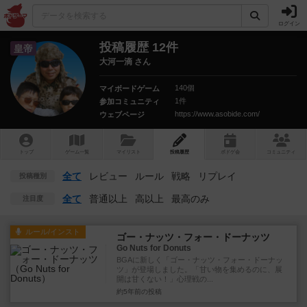
ログイン
投稿履歴 12件
皇帝
大河一滴 さん
140個
マイボードゲーム
1件
参加コミュニティ
https://www.asobide.com/
ウェブページ
トップ
ゲーム一覧
マイリスト
投稿履歴
ボ
ドゲ
会
コミュニティ
全て
レビュー
ルール
戦略
リプレイ
投稿種別
全て
普通以上
高以上
最高のみ
注目度
ルール/インスト
ゴー・ナッツ・フォー・ドーナッツ
Go Nuts for Donuts
BGAに新しく「ゴー・ナッツ・フォー・ドーナッ
ツ」が登場しました。「甘い物を集めるのに、展
開は甘くない！」心理戦の...
約5年前
の投稿