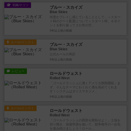
戦略やコツ
ブルー・スカイズ
Blue Skies
何度かプレイし感じていることとして…＜スター
ト時のゲート配置について＞スタート時、６ポイ
ントを割り振って２か所の空...
5年以上前
の投稿
ルール/インスト
ブルー・スカイズ
Blue Skies
公式ルールの和訳
5年以上前
の投稿
レビュー
ロールドウェスト
Rolled West
「ゴールドラッシュに沸くアメリカ西部開拓」ま
ず、そんなテーマにわくわく感を高めてくれま
す！システムはダイスマネジメ...
5年以上前
の投稿
ルール/インスト
ロールドウェスト
Rolled West
「ゴールドラッシュの西部を開拓せよ！」土地を
切り開き、採掘帝国を築いて、競争相手の一歩先
を進み続けましょう！ロール...