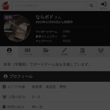
ログイン
ならボド
さん
皇帝
2022年12月05日から利用中
109個
マイボードゲーム
0件
参加コミュニティ
未設定
ウェブページ
トップ
ゲーム一覧
マイリスト
投稿履歴
ボ
ドゲ
会
コミュニティ
奈良（学園前）でボードゲーム会を主催しています。
プロフィール
エリア/年齡
奈良県 未設定 男性
人数の好み
3～人
時間の好み
90～分