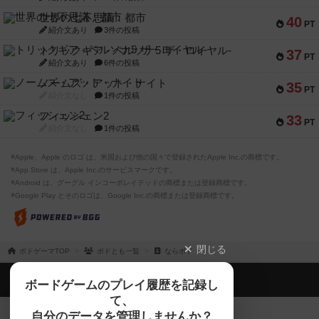
世界の七不思議：都市
40
PT
紹介文あり
3件の投稿
トリックギア - ペルソナ5 ザ・ロイヤル-
37
PT
紹介文あり
6件の投稿
ノームズ・アット・ナイト
35
PT
紹介文なし
1件の投稿
フィッシェン2
33
PT
紹介文なし
1件の投稿
※Apple、Apple のロゴ は、米国および他の国々で登録されたApple Inc.の商標です。
※App Store は、Apple Inc.のサービスマークです。
※Android は、グーグル インコーポレイテッドの商標または登録商標です。
※Google Play とそのロゴは、Google Inc.の商標または登録商標です。
閉じる
ボドゲーマTOP
ボドとも一覧
ならボド
ボドゲーマTOP
ボードゲームのプレイ履歴を記録し
て、
ボードゲームを検索する
自分のデータを管理しませんか？