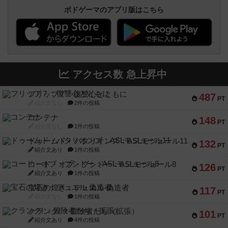
ボドゲーマのアプリ版はこちら
アクセス数 急上昇中
フリップ７：復讐心とともに
487
PT
紹介文なし
2件の投稿
コンテナ
148
PT
紹介文なし
1件の投稿
ドゥームド・バタリオンズ：ASLモジュール11
132
PT
紹介文あり
1件の投稿
コード・オブ・ブシドー：ASLモジュール8
126
PT
紹介文あり
1件の投稿
宝石の煌き：デュエル 偽造者
117
PT
紹介文なし
1件の投稿
クランク! ：冒険者たち（拡張）
101
PT
紹介文あり
4件の投稿