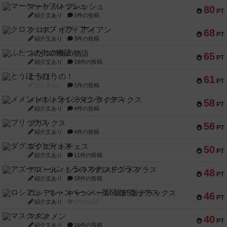
マーケットフレッシュ
80
PT
紹介文あり
1件の投稿
クロス・オブ・アイアン
68
PT
紹介文あり
3件の投稿
ふたつの街の物語
65
PT
紹介文あり
18件の投稿
とうほうの！
61
PT
紹介文なし
1件の投稿
メメントオンラインタクティクス
58
PT
紹介文あり
4件の投稿
ブリックス
56
PT
紹介文あり
4件の投稿
ダグエイトチェス
50
PT
紹介文あり
11件の投稿
アズール：シントラのステンドグラス
48
PT
紹介文あり
18件の投稿
ロシアン・キャンペーン：第5版デラックス
46
PT
紹介文あり
0件の投稿
マスクメン
40
PT
紹介文あり
16件の投稿