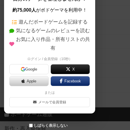
約75,000人
がボドゲーマを利用中！
ボードゲームの新着レビュー
遊んだボードゲームを記録する
ボードゲーム会情報
気になるゲームのレビューを読む
お気に入り作品・所有リストの共
メカニクス特集
有
掲示板・トピックス
ログイン / 会員登録（10秒）
Google
X
ボドとも・会員一覧
Apple
Facebook
ボードゲーム業界コラム
または
ボドゲーマご利用案内
メールで会員登録
ボードゲーム通販
しばらく表示しない
新作・再入荷情報