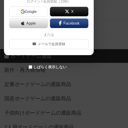
ログイン / 会員登録（10秒）
Google
X
ボドとも・会員一覧
Apple
Facebook
ボードゲーム業界コラム
または
ボドゲーマご利用案内
メールで会員登録
ボードゲーム通販
しばらく表示しない
新作・再入荷情報
定番ボードゲームの通販商品
国産ボードゲームの通販商品
子供向けボードゲームの通販商品
2人用ボードゲームの通販商品