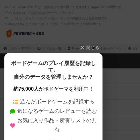
※Apple、Apple のロゴ は、米国および他の国々で登録されたApple Inc.の商標です。
※App Store は、Apple Inc.のサービスマークです。
※Android は、グーグル インコーポレイテッドの商標または登録商標です。
※Google Play とそのロゴは、Google Inc.の商標または登録商標です。
閉じる
ボドゲーマTOP
ボドとも一覧
Project H
マイボードゲーム
評価
ボドゲーマTOP
ボードゲームのプレイ履歴を記録し
て、
ボードゲームを検索する
自分のデータを管理しませんか？
約75,000人
がボドゲーマを利用中！
ボードゲームの新着レビュー
遊んだボードゲームを記録する
ボードゲーム会情報
気になるゲームのレビューを読む
お気に入り作品・所有リストの共
メカニクス特集
有
掲示板・トピックス