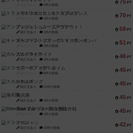
75
PT
紹介文なし
2件の投稿
トランスオリエント・エクスプレス
70
PT
紹介文なし
1件の投稿
アンブッシュ！：ムーブアウト！
59
PT
紹介文あり
1件の投稿
キャプテン・フリップ：イスラ・ボンバ
51
PT
紹介文なし
2件の投稿
ガルフストライク
46
PT
紹介文あり
1件の投稿
エコーズ・オブ・タイム
45
PT
紹介文なし
8件の投稿
スカルキング
45
PT
紹介文あり
12件の投稿
海兵隊
45
PT
紹介文あり
1件の投稿
Bitter End ブタペスト救出作戦
45
PT
紹介文なし
1件の投稿
ドコジャン
42
PT
紹介文あり
10件の投稿