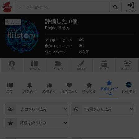
ログイン
評価した 0個
たまご
Project H さん
0個
マイボードゲーム
2件
参加コミュニティ
未設定
ウェブページ
トップ
ゲーム一覧
マイリスト
投稿履歴
ボ
ドゲ
会
コミュニティ
評価したゲ
全て
興味あり
経験あり
お気に入り
持ってる
比較する
ーム