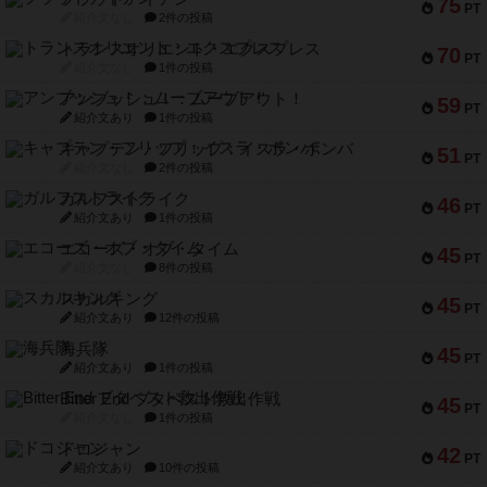
75
PT
紹介文なし
2件の投稿
トランスオリエント・エクスプレス
70
PT
紹介文なし
1件の投稿
アンブッシュ！：ムーブアウト！
59
PT
紹介文あり
1件の投稿
キャプテン・フリップ：イスラ・ボンバ
51
PT
紹介文なし
2件の投稿
ガルフストライク
46
PT
紹介文あり
1件の投稿
エコーズ・オブ・タイム
45
PT
紹介文なし
8件の投稿
スカルキング
45
PT
紹介文あり
12件の投稿
海兵隊
45
PT
紹介文あり
1件の投稿
Bitter End ブタペスト救出作戦
45
PT
紹介文なし
1件の投稿
ドコジャン
42
PT
紹介文あり
10件の投稿