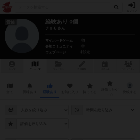
ログイン
経験あり 0個
貴族
チョモ さん
0個
マイボードゲーム
0件
参加コミュニティ
未設定
ウェブページ
トップ
ゲーム一覧
マイリスト
投稿履歴
ボ
ドゲ
会
コミュニティ
評価したゲ
全て
興味あり
経験あり
お気に入り
持ってる
比較する
ーム