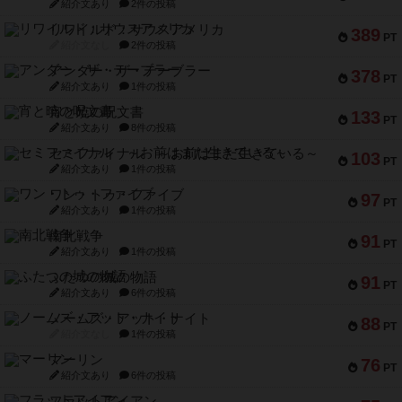
紹介文あり
2件の投稿
リワイルド：サウスアメリカ
389
PT
紹介文なし
2件の投稿
アンダー・ザ・テーブラー
378
PT
紹介文あり
1件の投稿
宵と暁の呪文書
133
PT
紹介文あり
8件の投稿
セミファイナル ～お前はまだ生きている～
103
PT
紹介文あり
1件の投稿
ワン・トゥ・ファイブ
97
PT
紹介文あり
1件の投稿
南北戦争
91
PT
紹介文あり
1件の投稿
ふたつの城の物語
91
PT
紹介文あり
6件の投稿
ノームズ・アット・ナイト
88
PT
紹介文なし
1件の投稿
マーリン
76
PT
紹介文あり
6件の投稿
フラットアイアン