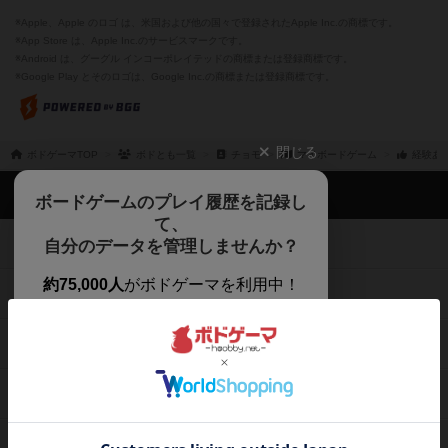
※Apple、Apple のロゴ は、米国および他の国々で登録されたApple Inc.の商標です。
※App Store は、Apple Inc.のサービスマークです。
※Android は、グーグル インコーポレイテッドの商標または登録商標です。
※Google Play とそのロゴは、Google Inc.の商標または登録商標です。
閉じる
ボドゲーマTOP
ボドとも一覧
チョモ
マイボードゲーム
経験あ
ボドゲーマTOP
ボードゲームのプレイ履歴を記録し
て、
ボードゲームを検索する
自分のデータを管理しませんか？
約75,000人
がボドゲーマを利用中！
ボードゲームの新着レビュー
遊んだボードゲームを記録する
ボードゲーム会情報
気になるゲームのレビューを読む
お気に入り作品・所有リストの共
メカニクス特集
有
掲示板・トピックス