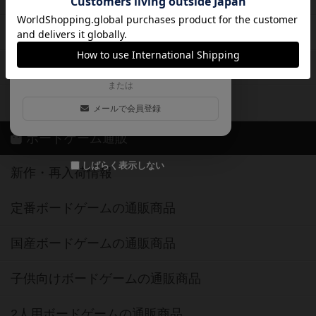
ログイン / 会員登録（10秒）
Google
X
ボドとも・会員一覧
Apple
Facebook
ボードゲーム業界コラム
または
ボドゲーマご利用案内
メールで会員登録
ボードゲーム通販
しばらく表示しない
新作・再入荷情報
定番ボードゲームの通販商品
国産ボードゲームの通販商品
子供向けボードゲームの通販商品
2人用ボードゲームの通販商品