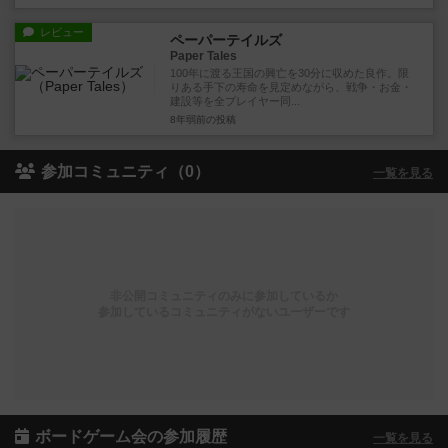
レビュー
ペーパーテイルズ
Paper Tales
100年に渡る王国の興亡を30分に収めた良作。限
りある手下の寿命を見定めながら、戦争・お金・
建設等を全プレイヤー同...
8年弱前
の投稿
参加コミュニティ（0）
一覧を見る
非公開コミュニティのみに参加しているか
参加しているコミュニティがないユーザーです
ボードゲーム会の参加履歴
一覧を見る