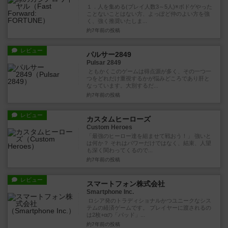
１．人を集める(プレイ人数3～5人)※ボドゲやった
ことないことはない方、よっぽど仲のよい方を強
く、強く推奨いたしま...
約7年前
の投稿
レビュー
パルサー2849
Pulsar 2849
ともかくこのゲームは得点源が多く、その一つ一
つをどれだけ重視するかが悩みどころであり肝と
なっています。大別するだ...
約7年前
の投稿
レビュー
カスタムヒーローズ
Custom Heroes
「最強のヒーロー達を組ませて戦おう！」 強いと
は何か？ それはパワーだけではなく、結束、人望
も深く関わってくるので...
約7年前
の投稿
レビュー
スマートフォン株式会社
Smartphone Inc.
ロシア発のトラディショナルかつユニークなシス
テムの経済ゲームです。 プレイヤーに渡されるの
は2枚+αの「パッド」...
約7年前
の投稿