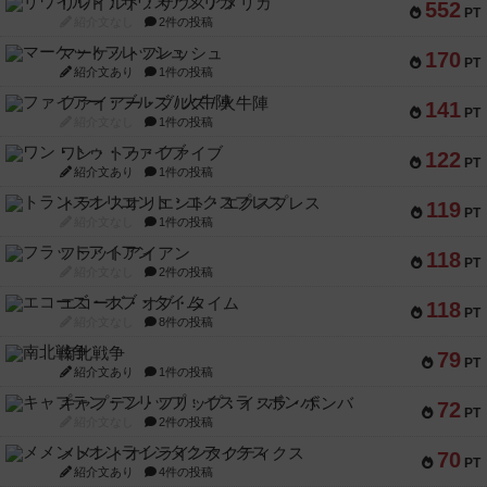
リワイルド：サウスアメリカ
552
PT
紹介文なし
2件の投稿
マーケットフレッシュ
170
PT
紹介文あり
1件の投稿
ファイアー・ブルズ / 火牛陣
141
PT
紹介文なし
1件の投稿
ワン・トゥ・ファイブ
122
PT
紹介文あり
1件の投稿
トランスオリエント・エクスプレス
119
PT
紹介文なし
1件の投稿
フラットアイアン
118
PT
紹介文なし
2件の投稿
エコーズ・オブ・タイム
118
PT
紹介文なし
8件の投稿
南北戦争
79
PT
紹介文あり
1件の投稿
キャプテン・フリップ：イスラ・ボンバ
72
PT
紹介文なし
2件の投稿
メメントオンラインタクティクス
70
PT
紹介文あり
4件の投稿