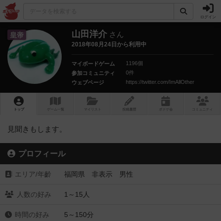
ログイン
山田洋介
さん
皇帝
2018年08月24日から利用中
1196個
マイボードゲーム
0件
参加コミュニティ
https://twitter.com/ImAllOther
ウェブページ
トップ
ゲーム一覧
マイリスト
投稿履歴
ボ
ドゲ
会
コミュニティ
見聞きもします。
プロフィール
エリア/年齡
福岡県 非表示 男性
人数の好み
1～15人
時間の好み
5～150分