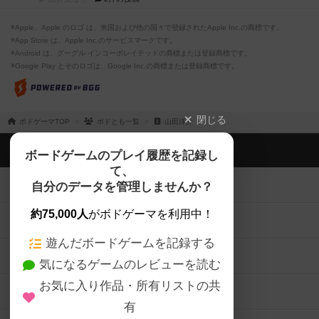
※Apple、Apple のロゴ は、米国および他の国々で登録されたApple Inc.の商標です。
※App Store は、Apple Inc.のサービスマークです。
※Android は、グーグル インコーポレイテッドの商標または登録商標です。
※Google Play とそのロゴは、Google Inc.の商標または登録商標です。
閉じる
ボドゲーマTOP
ボドとも一覧
山田洋介
ボドゲーマTOP
ボードゲームのプレイ履歴を記録し
て、
ボードゲームを検索する
自分のデータを管理しませんか？
約75,000人
がボドゲーマを利用中！
ボードゲームの新着レビュー
遊んだボードゲームを記録する
ボードゲーム会情報
気になるゲームのレビューを読む
お気に入り作品・所有リストの共
メカニクス特集
有