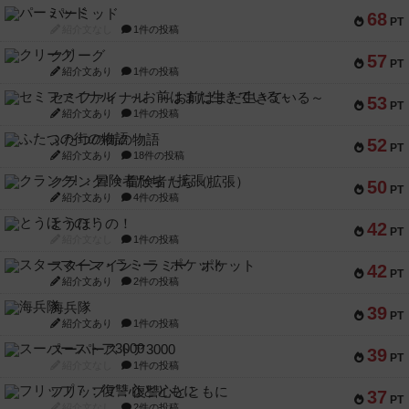
パーミッド
68
PT
紹介文なし
1件の投稿
クリーグ
57
PT
紹介文あり
1件の投稿
セミファイナル ～お前はまだ生きている～
53
PT
紹介文あり
1件の投稿
ふたつの街の物語
52
PT
紹介文あり
18件の投稿
クランク! ：冒険者たち（拡張）
50
PT
紹介文あり
4件の投稿
とうほうの！
42
PT
紹介文なし
1件の投稿
スターマイン・ラミー ポケット
42
PT
紹介文あり
2件の投稿
海兵隊
39
PT
紹介文あり
1件の投稿
スーパーストア3000
39
PT
紹介文なし
1件の投稿
フリップ７：復讐心とともに
37
PT
紹介文なし
2件の投稿