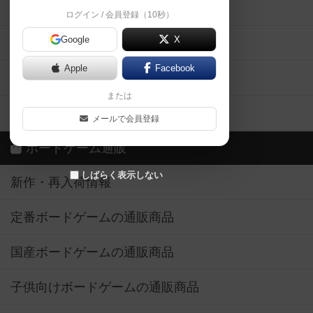
掲示板・トピックス
ログイン / 会員登録（10秒）
Google
X
ボドとも・会員一覧
Apple
Facebook
ボードゲーム業界コラム
または
ボドゲーマご利用案内
メールで会員登録
ボードゲーム通販
しばらく表示しない
新作・再入荷情報
定番ボードゲームの通販商品
国産ボードゲームの通販商品
子供向けボードゲームの通販商品