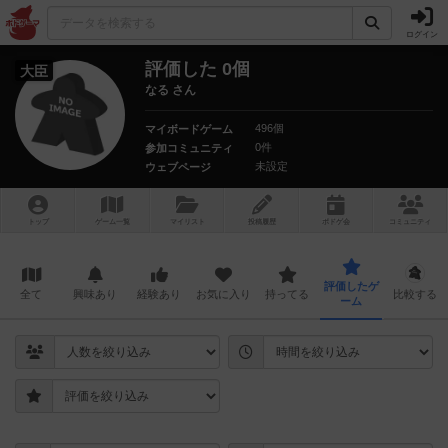
ログイン
評価した 0個
大臣
なる さん
496個
マイボードゲーム
0件
参加コミュニティ
未設定
ウェブページ
トップ
ゲーム一覧
マイリスト
投稿履歴
ボ
ドゲ
会
コミュニティ
評価したゲ
全て
興味あり
経験あり
お気に入り
持ってる
比較する
ーム