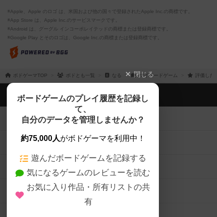
※Apple、Apple のロゴ は、米国および他の国々で登録されたApple Inc.の商標です。
※App Store は、Apple Inc.のサービスマークです。
※Android は、グーグル インコーポレイテッドの商標または登録商標です。
※Google Play とそのロゴは、Google Inc.の商標または登録商標です。
閉じる
ボドゲーマTOP
ボドとも一覧
なる
マイボードゲーム
評価した
ボドゲーマTOP
ボードゲームのプレイ履歴を記録し
て、
ボードゲームを検索する
自分のデータを管理しませんか？
約75,000人
がボドゲーマを利用中！
ボードゲームの新着レビュー
遊んだボードゲームを記録する
ボードゲーム会情報
気になるゲームのレビューを読む
お気に入り作品・所有リストの共
メカニクス特集
有
掲示板・トピックス