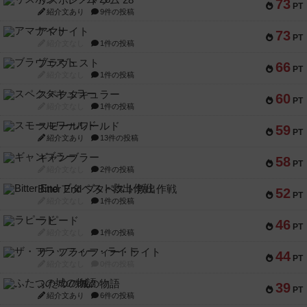
リスボン・トラム 28
73
PT
紹介文あり
9件の投稿
アマナイト
73
PT
紹介文なし
1件の投稿
ブラヴェスト
66
PT
紹介文なし
1件の投稿
スペクタキュラー
60
PT
紹介文なし
1件の投稿
スモールワールド
59
PT
紹介文あり
13件の投稿
ギャンブラー
58
PT
紹介文なし
2件の投稿
Bitter End ブタペスト救出作戦
52
PT
紹介文なし
1件の投稿
ラピード
46
PT
紹介文なし
1件の投稿
ザ・フラッフィー・ライト
44
PT
紹介文なし
0件の投稿
ふたつの城の物語
39
PT
紹介文あり
6件の投稿