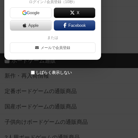
ログイン / 会員登録（10秒）
Google
X
ボドとも・会員一覧
Apple
Facebook
ボードゲーム業界コラム
または
ボドゲーマご利用案内
メールで会員登録
ボードゲーム通販
しばらく表示しない
新作・再入荷情報
定番ボードゲームの通販商品
国産ボードゲームの通販商品
子供向けボードゲームの通販商品
2人用ボードゲームの通販商品