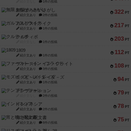
紹介文なし
1件の投稿
無限まちがいさがし
322
PT
紹介文あり
2件の投稿
ガルフストライク
217
PT
紹介文あり
1件の投稿
クルティボ
203
PT
紹介文なし
1件の投稿
1809
112
PT
紹介文あり
1件の投稿
ファースト・イン・フライト
108
PT
紹介文あり
3件の投稿
モズビ－ズ・レイダ－ズ
94
PT
紹介文あり
1件の投稿
テンプテーション
79
PT
紹介文なし
2件の投稿
インドネシア
78
PT
紹介文あり
2件の投稿
宵と暁の呪文書
75
PT
紹介文あり
8件の投稿