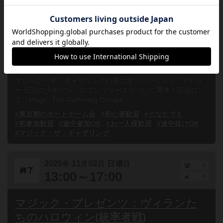
MtG アバター 伝説の少年アン プレリ
リース・土曜昼の部【初心者・未経験
者とも歓迎】
東京都
品川区・大井町・鮫洲
誰でも参加
連れ
マジック・ザ・ギャザリングの新エキスパンション「アバタ
ー 伝説の少年アン」のプレリリースがついに襲来！店頭に
て、Magic: The Gathering Compa...
#東京都のボードゲーム会
#初心者歓迎
#どなたでも
#初参加歓迎
#途中参加OK
#お一人様歓迎
#途中抜けOK
#マジック・ザ・ギャザリング
2025
11
02
日
年
月
日
曜日
4
終了
13:00～17:00
5
マジック・プレゼンツ：ヴィランた
ちのハロウィン(統率者戦)