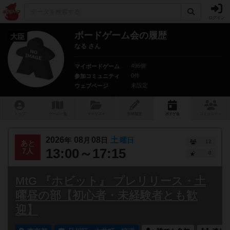
ログイン
ボードゲーム会の履歴
大臣
なる さん
496個
マイボードゲーム
0件
参加コミュニティ
未設定
ウェブページ
トップ
ゲーム一覧
マイリスト
投稿履歴
ボ
ドゲ
会
コミュニティ
2026
08
08
土
年
月
日
曜日
12
あと
13:00～17:15
7人
0
MtG 『ホビット』 プレリリース・土
曜昼の部【初心者・未経験者とも歓
迎】