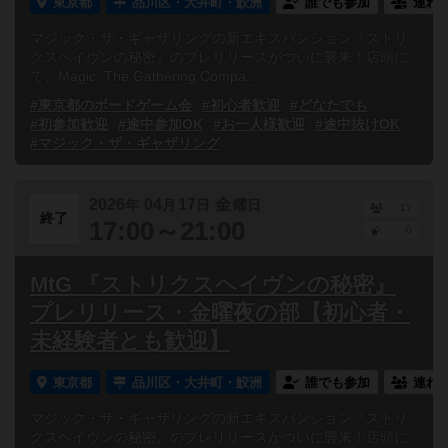
東京都
品川区・大井町・鮫洲
誰でも参加
連れ
マジック・ザ・ギャザリングの新エキスパンション『ストリ
クスヘイヴンの秘密』のプレリリースがついに襲来！店頭に
て、Magic: The Gathering Compa...
#東京都のボードゲーム会
#初心者歓迎
#どなたでも
#初参加歓迎
#途中参加OK
#お一人様歓迎
#途中抜けOK
#マジック・ザ・ギャザリング
2026
04
17
金
年
月
日
曜日
17
終了
17:00～21:00
0
MtG 『ストリクスヘイヴンの秘密』
プレリリース・金曜夜の部【初心者・
未経験者とも歓迎】
東京都
品川区・大井町・鮫洲
誰でも参加
連れ
マジック・ザ・ギャザリングの新エキスパンション『ストリ
クスヘイヴンの秘密』のプレリリースがついに襲来！店頭に