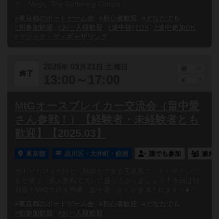
て、Magic: The Gathering Compa...
#東京都のボードゲーム会
#初心者歓迎
#どなたでも
#初参加歓迎
#お一人様歓迎
#途中抜けOK
#途中参加OK
#マジック・ザ・ギャザリング
2026
03
21
土
年
月
日
曜日
13
終了
13:00～17:00
0
MtGオースブレイカー交流会（畠中愛
さん参戦！）【経験者・未経験者とも
歓迎】【2025.03】
東京都
品川区・大井町・鮫洲
誰でも参加
連れ
ボドゲカフェだけど、MtGもできる天岩庵で、ギャザ！いつ
もと違う、多人数戦で大いに盛り上がりましょう！今回は特
別版！MtG大好き声優『畠中愛』さんが参加されます！●...
#東京都のボードゲーム会
#初心者歓迎
#どなたでも
#初参加歓迎
#お一人様歓迎