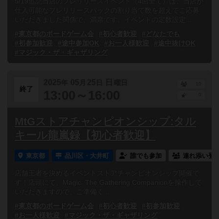
5/19追記当店のプレリリースイベント（4回全て）は、当店が
仕入可能なプレリリースパックの割り当て数を超えてご応募
いただきました関係で、満席です。イベントの定数設定...
#東京都のボードゲーム会
#初心者歓迎
#どなたでも
#初参加歓迎
#途中参加OK
#お一人様歓迎
#途中抜けOK
#マジック・ザ・ギャザリング
2025
05
25
日
年
月
日
曜日
10
終了
13:00～16:00
0
MtGストアチャンピオンシップ:タル
キール龍嵐録【初心者歓迎】
東京都
品川区・大井町
誰でも参加
連れ添い登
店舗王者を決めるイベントストアチャンピオンシップ開催で
す！店頭にて、Magic: The Gathering Companionを操作して
いただきますので、ご準備く...
#東京都のボードゲーム会
#初心者歓迎
#初参加歓迎
#お一人様歓迎
#マジック・ザ・ギャザリング