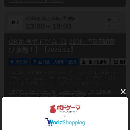
#マジック・ザ・ギャザリング
2025
11
29
土
年
月
日
曜日
5
終了
13:00～18:00
1
OK定例ボドゲ会【1,320円で5時間遊
び放題！】【2025.11】
東京都
品川区・大井町・鮫洲
誰でも参加
連れ
月に1回、天岩庵からの大サービスイベント！当店所蔵ボード
ゲーム・お持ち込みボードゲームどちらでも《5時間1,320
円》で遊び放題のイベント、やっちゃいます！ おう...
#東京都のボードゲーム会
#ボードゲーム
#初心者歓迎
#どなたでも
#初参加歓迎
#お一人様歓迎
2025
11
15
土
年
月
日
曜日
12
終了
13:00～17:15
0