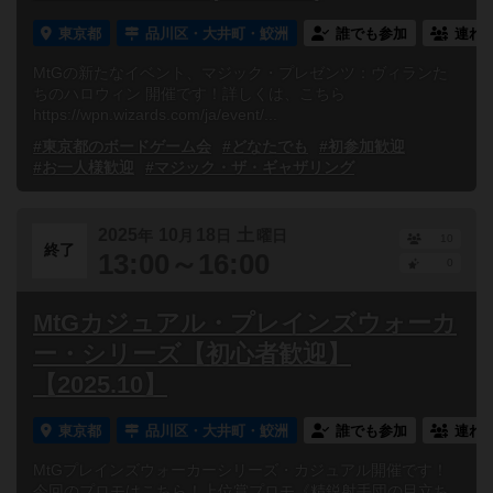
東京都
品川区・大井町・鮫洲
誰でも参加
連れ
MtGの新たなイベント、マジック・プレゼンツ：ヴィランた
ちのハロウィン 開催です！詳しくは、こちら
https://wpn.wizards.com/ja/event/...
#東京都のボードゲーム会
#どなたでも
#初参加歓迎
#お一人様歓迎
#マジック・ザ・ギャザリング
2025
10
18
土
年
月
日
曜日
10
終了
13:00～16:00
0
MtGカジュアル・プレインズウォーカ
ー・シリーズ【初心者歓迎】
【2025.10】
東京都
品川区・大井町・鮫洲
誰でも参加
連れ
MtGプレインズウォーカーシリーズ・カジュアル開催です！
今回のプロモはこちら！上位賞プロモ《精鋭射手団の目立ち