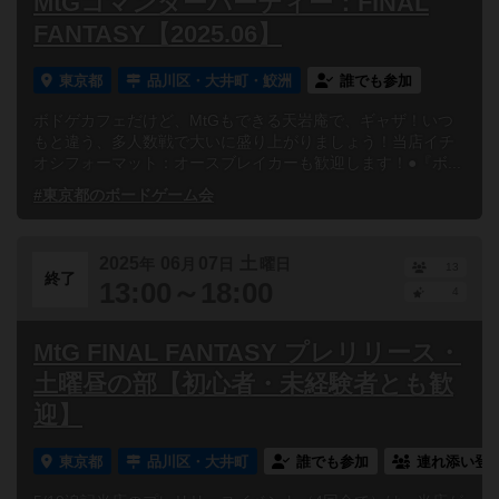
MtGコマンダーパーティー：FINAL
FANTASY【2025.06】
東京都
品川区・大井町・鮫洲
誰でも参加
ボドゲカフェだけど、MtGもできる天岩庵で、ギャザ！いつ
もと違う、多人数戦で大いに盛り上がりましょう！当店イチ
オシフォーマット：オースブレイカーも歓迎します！●『ボ...
#東京都のボードゲーム会
2025
06
07
土
年
月
日
曜日
13
終了
13:00～18:00
4
MtG FINAL FANTASY プレリリース・
土曜昼の部【初心者・未経験者とも歓
迎】
東京都
品川区・大井町
誰でも参加
連れ添い登