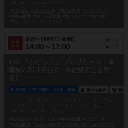
Gathering Companionを操作し...
#東京都のボードゲーム会
#初心者歓迎
#どなたでも
#初参加歓迎
#お一人様歓迎
#途中抜けOK
#途中参加OK
#マジック・ザ・ギャザリング
2026
08
07
金
年
月
日
曜日
3
あと
14:00～17:00
16人
2
MtG 『ホビット』 プレリリース・金
曜昼の部【初心者・未経験者とも歓
迎】
東京都
品川区・大井町・鮫洲
誰でも参加
連れ
マジック・ザ・ギャザリングの新エキスパンション『ホビッ
ト』のプレリリースがついに襲来！店頭にて、Magic: The
Gathering Companionを操作し...
#東京都のボードゲーム会
#初心者歓迎
#どなたでも
#初参加歓迎
#お一人様歓迎
#途中抜けOK
#途中参加OK