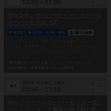
13:00～17:00
0
MtGコマンダーパーティー：マーベル
スーパーヒーローズ
東京都
品川区・大井町・鮫洲
誰でも参加
ボドゲカフェだけど、MtGもできる天岩庵で、ギャザ！いつ
もと違う、多人数戦で大いに盛り上がりましょう！今回はス
ーパーヒーローがボーナスをもたらしてくれる…！？今回
の...
#東京都のボードゲーム会
#マジックザギャザリング
#初心者歓迎
#初参加歓迎
#お一人様歓迎
2026
06
20
土
年
月
日
曜日
14
終了
13:00～17:15
2
MtG 『マーベルスーパーヒーローズ』
プレリリース・土曜昼の部【初心者・