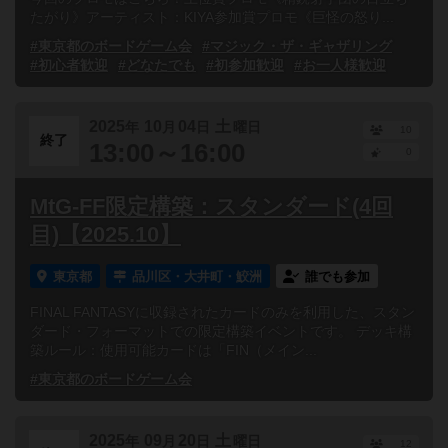
たがり》アーティスト：KIYA参加賞プロモ《巨怪の怒り...
#東京都のボードゲーム会
#マジック・ザ・ギャザリング
#初心者歓迎
#どなたでも
#初参加歓迎
#お一人様歓迎
2025
10
04
土
年
月
日
曜日
10
終了
13:00～16:00
0
MtG-FF限定構築：スタンダード(4回
目)【2025.10】
東京都
品川区・大井町・鮫洲
誰でも参加
FINAL FANTASYに収録されたカードのみを利用した、スタン
ダード・フォーマットでの限定構築イベントです。 デッキ構
築ルール：使用可能カードは「FIN（メイン...
#東京都のボードゲーム会
2025
09
20
土
年
月
日
曜日
12