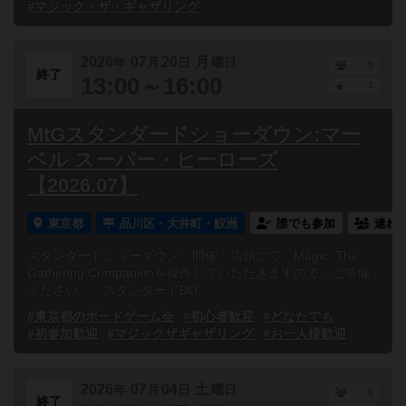
#マジック・ザ・ギャザリング
2026
07
20
月
年
月
日
曜日
5
終了
13:00～16:00
1
MtGスタンダードショーダウン:マー
ベル スーパー・ヒーローズ
【2026.07】
東京都
品川区・大井町・鮫洲
誰でも参加
連れ
スタンダードショーダウン、開催！店頭にて、Magic: The
Gathering Companionを操作していただきますので、ご準備
ください。「スタンダードBO...
#東京都のボードゲーム会
#初心者歓迎
#どなたでも
#初参加歓迎
#マジックザギャザリング
#お一人様歓迎
2026
07
04
土
年
月
日
曜日
9
終了