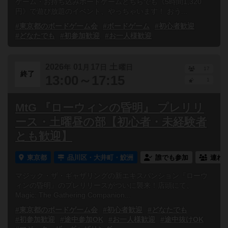
ゲーム・お持ち込みボードゲームどちらでも《5時間1,320
円》で遊び放題のイベント、やっちゃいます！ おう...
#東京都のボードゲーム会
#ボードゲーム
#初心者歓迎
#どなたでも
#初参加歓迎
#お一人様歓迎
2026
01
17
土
年
月
日
曜日
17
終了
13:00～17:15
1
MtG 『ローウィンの昏明』 プレリリ
ース・土曜昼の部【初心者・未経験者
とも歓迎】
東京都
品川区・大井町・鮫洲
誰でも参加
連れ
マジック・ザ・ギャザリングの新エキスパンション『ローウ
ィンの昏明』のプレリリースがついに襲来！店頭にて、
Magic: The Gathering Companion...
#東京都のボードゲーム会
#初心者歓迎
#どなたでも
#初参加歓迎
#途中参加OK
#お一人様歓迎
#途中抜けOK