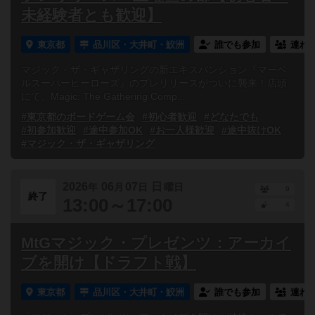
未経験者とも歓迎】
東京都
品川区・大井町・鮫洲
誰でも参加
連れ
マジック・ザ・ギャザリングの新エキスパンション『マーベ
ルスーパーヒーローズ』のプレリリースがついに襲来！店頭
にて、Magic: The Gathering Comp...
#東京都のボードゲーム会
#初心者歓迎
#どなたでも
#初参加歓迎
#途中参加OK
#お一人様歓迎
#途中抜けOK
#マジック・ザ・ギャザリング
2026
06
07
日
年
月
日
曜日
9
終了
13:00～17:00
4
MtGマジック・プレゼンツ：アーカイ
ブを開け【ドラフト戦】
東京都
品川区・大井町・鮫洲
誰でも参加
連れ