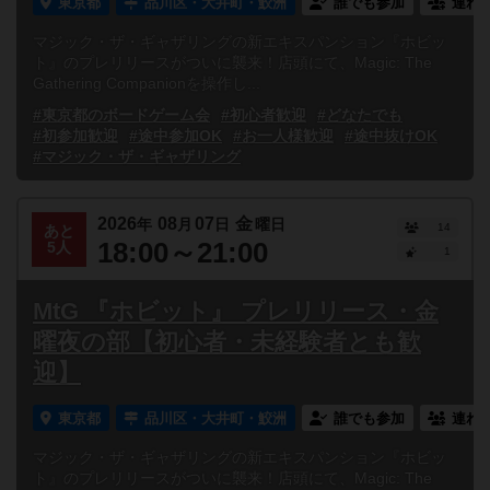
東京都
品川区・大井町・鮫洲
誰でも参加
連れ
マジック・ザ・ギャザリングの新エキスパンション『ホビッ
ト』のプレリリースがついに襲来！店頭にて、Magic: The
Gathering Companionを操作し...
#東京都のボードゲーム会
#初心者歓迎
#どなたでも
#初参加歓迎
#途中参加OK
#お一人様歓迎
#途中抜けOK
#マジック・ザ・ギャザリング
2026
08
07
金
年
月
日
曜日
14
あと
18:00～21:00
5人
1
MtG 『ホビット』 プレリリース・金
曜夜の部【初心者・未経験者とも歓
迎】
東京都
品川区・大井町・鮫洲
誰でも参加
連れ
マジック・ザ・ギャザリングの新エキスパンション『ホビッ
ト』のプレリリースがついに襲来！店頭にて、Magic: The