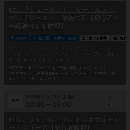
MtG 『ミュータント タートルズ』
プレリリース・土曜昼の部【初心者・
未経験者とも歓迎】
東京都
品川区・大井町・鮫洲
誰でも参加
連れ
マジック・ザ・ギャザリングの新エキスパンション『ミュー
タント タートルズ』のプレリリースがついに襲来！店頭に
て、Magic: The Gathering Compa...
#東京都のボードゲーム会
#初心者歓迎
#どなたでも
#初参加歓迎
#途中参加OK
#お一人様歓迎
#途中抜けOK
#マジック・ザ・ギャザリング
2026
02
21
土
年
月
日
曜日
8
終了
13:00～16:00
1
MtGカジュアル・プレインズウォーカ
ー・シリーズ【初心者歓迎】