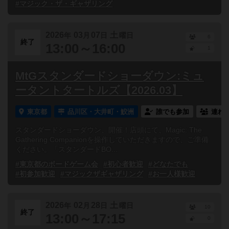
#マジック・ザ・ギャザリング
2026
03
07
土
年
月
日
曜日
6
終了
13:00～16:00
1
MtGスタンダードショーダウン:ミュ
ータントタートルズ【2026.03】
東京都
品川区・大井町・鮫洲
誰でも参加
連れ
スタンダードショーダウン、開催！店頭にて、Magic: The
Gathering Companionを操作していただきますので、ご準備
ください。「スタンダードBO...
#東京都のボードゲーム会
#初心者歓迎
#どなたでも
#初参加歓迎
#マジックザギャザリング
#お一人様歓迎
2026
02
28
土
年
月
日
曜日
10
終了
13:00～17:15
0