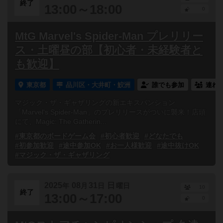
終了
13:00～18:00
0
MtG Marvel's Spider-Man プレリリー
ス・土曜昼の部【初心者・未経験者と
も歓迎】
東京都
品川区・大井町・鮫洲
誰でも参加
連れ
マジック・ザ・ギャザリングの新エキスパンション
「Marvel's Spider-Man」のプレリリースがついに襲来！店頭
にて、Magic: The Gatherin...
#東京都のボードゲーム会
#初心者歓迎
#どなたでも
#初参加歓迎
#途中参加OK
#お一人様歓迎
#途中抜けOK
#マジック・ザ・ギャザリング
2025
08
31
日
年
月
日
曜日
10
終了
13:00～17:00
0