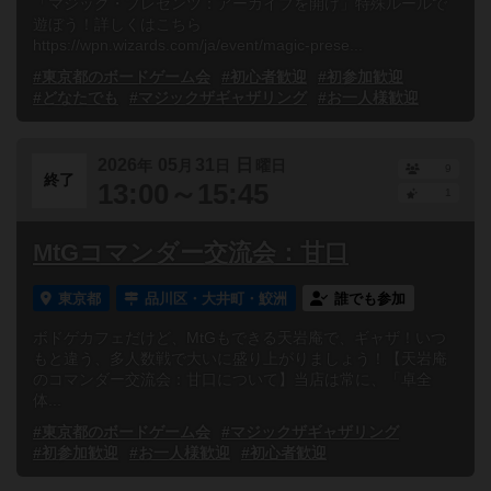
「マジック・プレゼンツ：アーカイブを開け」特殊ルールで
遊ぼう！詳しくはこちら
https://wpn.wizards.com/ja/event/magic-prese...
#東京都のボードゲーム会
#初心者歓迎
#初参加歓迎
#どなたでも
#マジックザギャザリング
#お一人様歓迎
2026
05
31
日
年
月
日
曜日
9
終了
13:00～15:45
1
MtGコマンダー交流会：甘口
東京都
品川区・大井町・鮫洲
誰でも参加
ボドゲカフェだけど、MtGもできる天岩庵で、ギャザ！いつ
もと違う、多人数戦で大いに盛り上がりましょう！【天岩庵
のコマンダー交流会：甘口について】当店は常に、「卓全
体...
#東京都のボードゲーム会
#マジックザギャザリング
#初参加歓迎
#お一人様歓迎
#初心者歓迎