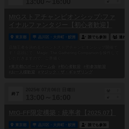
13:00～16:00
0
MtGストアチャンピオンシップ:ファ
イナルファンタジー【初心者歓迎】
東京都
品川区・大井町・鮫洲
誰でも参加
連れ
店舗王者を決めるイベントストアチャンピオンシップ開催で
す！店頭にて、Magic: The Gathering Companionを操作して
いただきますので、ご準備く...
#東京都のボードゲーム会
#初心者歓迎
#初参加歓迎
#お一人様歓迎
#マジック・ザ・ギャザリング
2025
07
06
日
年
月
日
曜日
7
終了
13:00～16:00
0
MtG-FF限定構築：統率者【2025.07】
東京都
品川区・大井町・鮫洲
誰でも参加