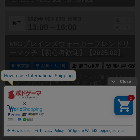
2025
02
23
日
年
月
日
曜日
7
終了
13:00～16:00
1
MtGプレインズウォーカーフレンドリ
ーマッチ【初心者歓迎】【2025.02】
東京都
品川・大井町
誰でも参加
連れ添い登録
MtGプレインズウォーカーフレンドリーマッチ開催です！当
店では「スタンダード BO3」ルールでの開催となります。今
回のプロモカードはこちら！参加賞：《エイヴンの阻む...
#東京都のボードゲーム会
#マジック・ザ・ギャザリング
#初心者歓迎
#どなたでも
#初参加歓迎
#お一人様歓迎
2025
02
16
日
年
月
日
曜日
5
終了
13:00～16:00
2