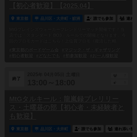
【初心者歓迎】【2025.04】
東京都
品川区・大井町・鮫洲
誰でも参加
連れ
MtGプレインズウォーカーフレンドリーマッチ開催です！当
店では「スタンダード BO3」ルールでの開催となります。今
回のプロモカードはこちら！上位賞プロモ《復活した精...
#東京都のボードゲーム会
#マジック・ザ・ギャザリング
#初心者歓迎
#どなたでも
#初参加歓迎
#お一人様歓迎
2025
04
05
土
年
月
日
曜日
7
終了
13:00～18:00
1
MtGタルキール：龍嵐録プレリリー
ス・土曜昼の部【初心者・未経験者と
も歓迎】
東京都
品川区・大井町
誰でも参加
連れ添い登