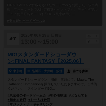
FINAL FANTASYに収録されたカードのみを利用した、統率者
戦・フォーマットでの限定構築イベントです。 デッキ構築ル
ール：使用可能カードは「FIC（統率者用）...
#東京都のボードゲーム会
2025
06
29
日
年
月
日
曜日
6
終了
13:00～15:00
0
MtGスタンダードショーダウ
ン:FINAL FANTASY【2025.06】
東京都
品川区・大井町・鮫洲
誰でも参加
スタンダードショーダウン、開催！店頭にて、Magic: The
Gathering Companionを操作していただきますので、ご準備
ください。「スタンダードBO...
#東京都のボードゲーム会
#初心者歓迎
#どなたでも
#初参加歓迎
#お一人様歓迎
#マジック・ザ・ギャザリング