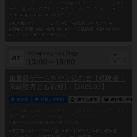
マジック・ザ・ギャザリングの新エキスパンション「タルキ
ール：龍嵐録」のプレリリース！店頭にて、Magic: The
Gathering Companionを操作して...
#東京都のボードゲーム会
#初心者歓迎
#どなたでも
#初参加歓迎
#途中参加OK
#お一人様歓迎
#途中抜けOK
#マジック・ザ・ギャザリング
2025
03
16
日
年
月
日
曜日
7
終了
13:00～18:00
0
重量級ゲームをやり込む会【経験者・
未経験者とも歓迎】【2025.03】
東京都
品川・大井町
誰でも参加
連れ添い登録
今回の重ゲー会は、ヘゲモニーアナクロニーテラミスティカ:
革新の時代です！ ヘゲモニー 詳しくはこちら
https://www.engames-s.com/produc...
#東京都のボードゲーム会
#ボードゲーム
#初心者歓迎
#どなたでも
#初参加歓迎
#お一人様歓迎