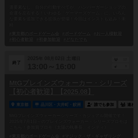
運要素なし、自分の行動すべてが、ハンバーガーショップの
命運を左右する！いわゆる「ゲーマーズゲーム」に、いろん
な要素を追加できる拡張が登場！今回はインストも込み！未
経...
#東京都のボードゲーム会
#ボードゲーム
#お一人様歓迎
#初心者歓迎
#初参加歓迎
#どなたでも
2025
08
02
土
年
月
日
曜日
12
終了
13:00～16:00
0
MtGプレインズウォーカー・シリーズ
【初心者歓迎】【2025.08】
東京都
品川区・大井町・鮫洲
誰でも参加
連れ
MtGプレインズウォーカーシリーズ・カジュアル開催です！
2025年7月1日～のプレインズウォーカー・シリーズプロモは
こちら！参加賞プロモ《太陽の執事長、インティ》 ...
#東京都のボードゲーム会
#マジック・ザ・ギャザリング