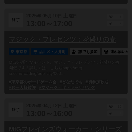
2025
05
10
土
年
月
日
曜日
4
終了
13:00～17:00
2
マジック・プレゼンツ：花盛りの春
東京都
品川区・大井町
誰でも参加
連れ添い登
MtGの新たなイベント、マジック・プレゼンツ：花盛りの春
開催です！詳しくは、こちらhttps://mtg-
jp.com/reading/publicity/003...
#東京都のボードゲーム会
#どなたでも
#初参加歓迎
#お一人様歓迎
#マジック・ザ・ギャザリング
2025
04
12
土
年
月
日
曜日
15
終了
13:00～16:00
0
MtGプレインズウォーカー・シリーズ