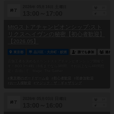
2026
05
16
土
年
月
日
曜日
16
終了
13:00～17:00
3
MtGストアチャンピオンシップ:スト
リクスヘイヴンの秘密【初心者歓迎】
【2026.05】
東京都
品川区・大井町・鮫洲
誰でも参加
連れ
店舗王者を決めるイベントストアチャンピオンシップ開催で
す！BO3 3〜4戦（8名までなら3時間、それ以上なら4時間想
定）店頭にて、Magic: The Gather...
#東京都のボードゲーム会
#初心者歓迎
#初参加歓迎
#お一人様歓迎
#マジック・ザ・ギャザリング
2026
05
03
日
年
月
日
曜日
14
終了
13:00～16:00
0