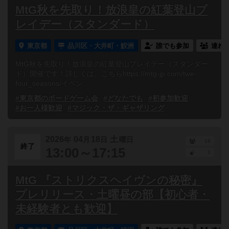
MtG秋を先取り！放浪皇の紅葉登山プ
レイデー（スタンダード）
東京都
品川区・大井町・鮫洲
誰でも参加
連れ
MtG秋を先取り！放浪皇の紅葉登山プレイデー（スタンダー
ド）開催です！詳しくは、こちらhttps://mtg-jp.com/twe-
four_seasons/イベン...
#東京都のボードゲーム会
#どなたでも
#初参加歓迎
#お一人様歓迎
#マジック・ザ・ギャザリング
2026
04
18
土
年
月
日
曜日
19
終了
13:00～17:15
1
MtG 『ストリクスヘイヴンの秘密』
プレリリース・土曜昼の部【初心者・
未経験者とも歓迎】