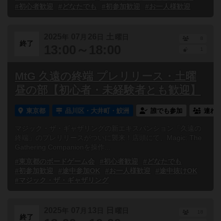
#初心者歓迎
#どなたでも
#初参加歓迎
#お一人様歓迎
2025
07
26
土
年
月
日
曜日
8
終了
13:00～18:00
1
MtG 久遠の終端 プレリリース・土曜
昼の部【初心者・未経験者とも歓迎】
東京都
品川区・大井町・鮫洲
誰でも参加
連れ
マジック・ザ・ギャザリングの新エキスパンション「久遠の
終端」のプレリリースがついに襲来！店頭にて、Magic: The
Gathering Companionを操作...
#東京都のボードゲーム会
#初心者歓迎
#どなたでも
#初参加歓迎
#途中参加OK
#お一人様歓迎
#途中抜けOK
#マジック・ザ・ギャザリング
2025
07
13
日
年
月
日
曜日
18
終了