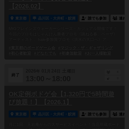
【2026.02】
東京都
品川区・大井町・鮫洲
誰でも参加
連れ
MtGプレインズウォーカーシリーズ・カジュアル開催です！
今回のプロモはじゃんけん勝者プロモ《跳ねる春、ベーザ》
アーティスト： hale参加賞プロモ《洪水の大口へ》ア...
#東京都のボードゲーム会
#マジック・ザ・ギャザリング
#初心者歓迎
#どなたでも
#初参加歓迎
#お一人様歓迎
2026
01
24
土
年
月
日
曜日
6
終了
13:00～18:00
0
OK定例ボドゲ会【1,320円で5時間遊
び放題！】【2026.1】
東京都
品川区・大井町・鮫洲
誰でも参加
連れ
月に1回、天岩庵からの大サービスイベント！当店所蔵ボード