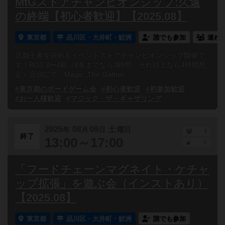
MtGストアチャンピオンシップ:久遠
の終端【初心者歓迎】【2025.08】
東京都
品川区・大井町・鮫洲
誰でも参加
連れ
店舗王者を決めるイベントストアチャンピオンシップ開催で
す！BO3 3〜4戦（8名までなら3時間、それ以上なら4時間想
定）店頭にて、Magic: The Gather...
#東京都のボードゲーム会
#初心者歓迎
#初参加歓迎
#お一人様歓迎
#マジック・ザ・ギャザリング
2025
08
09
土
年
月
日
曜日
3
終了
13:00～17:00
0
「フードチェーンマグネイト・ケチャ
ップ拡張」を遊ぶ会（インストあり）
【2025.08】
東京都
品川区・大井町・鮫洲
誰でも参加