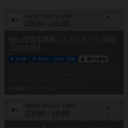
2025
06
27
金
年
月
日
曜日
17
終了
19:00～21:00
0
MtG-FF限定構築：スタンダード1回目
【2025.06】
東京都
品川区・大井町・鮫洲
誰でも参加
FINAL FANTASYに収録されたカードのみを利用した、スタン
ダード・フォーマットでの限定構築イベントです。 デッキ構
築ルール：使用可能カードは「FIN（メイン...
#東京都のボードゲーム会
2025
06
21
土
年
月
日
曜日
16
終了
13:00～18:00
1