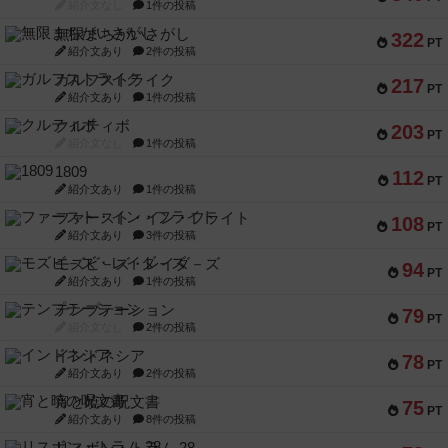
紹介文なし
1件の投稿
無限まちがいさがし
322
PT
紹介文あり
2件の投稿
ガルフストライク
217
PT
紹介文あり
1件の投稿
クルティボ
203
PT
紹介文なし
1件の投稿
1809
112
PT
紹介文あり
1件の投稿
ファースト・イン・フライト
108
PT
紹介文あり
3件の投稿
モズビ－ズ・レイダ－ズ
94
PT
紹介文あり
1件の投稿
テンプテーション
79
PT
紹介文なし
2件の投稿
インドネシア
78
PT
紹介文あり
2件の投稿
宵と暁の呪文書
75
PT
紹介文あり
8件の投稿