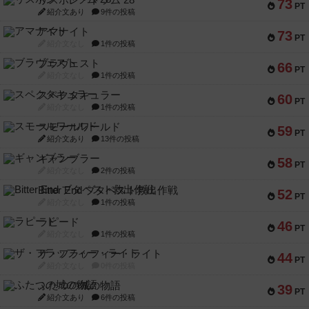
リスボン・トラム 28
73
PT
紹介文あり
9件の投稿
アマナイト
73
PT
紹介文なし
1件の投稿
ブラヴェスト
66
PT
紹介文なし
1件の投稿
スペクタキュラー
60
PT
紹介文なし
1件の投稿
スモールワールド
59
PT
紹介文あり
13件の投稿
ギャンブラー
58
PT
紹介文なし
2件の投稿
Bitter End ブタペスト救出作戦
52
PT
紹介文なし
1件の投稿
ラピード
46
PT
紹介文なし
1件の投稿
ザ・フラッフィー・ライト
44
PT
紹介文なし
0件の投稿
ふたつの城の物語
39
PT
紹介文あり
6件の投稿