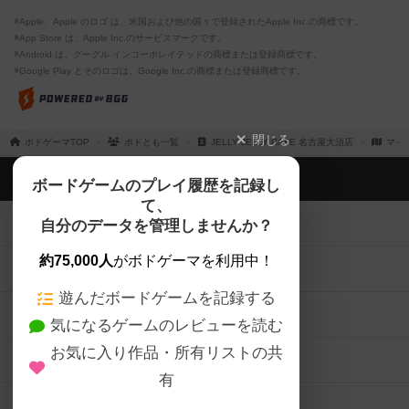
※Apple、Apple のロゴ は、米国および他の国々で登録されたApple Inc.の商標です。
※App Store は、Apple Inc.のサービスマークです。
※Android は、グーグル インコーポレイテッドの商標または登録商標です。
※Google Play とそのロゴは、Google Inc.の商標または登録商標です。
閉じる
ボドゲーマTOP
ボドとも一覧
JELLY JELLY CAFE 名古屋大須店
マイ
ボドゲーマTOP
ボードゲームのプレイ履歴を記録し
て、
ボードゲームを検索する
自分のデータを管理しませんか？
約75,000人
がボドゲーマを利用中！
ボードゲームの新着レビュー
遊んだボードゲームを記録する
ボードゲーム会情報
気になるゲームのレビューを読む
お気に入り作品・所有リストの共
メカニクス特集
有
掲示板・トピックス