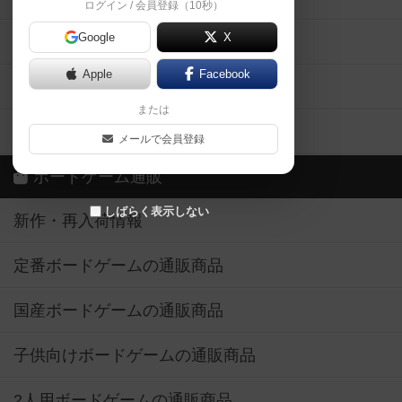
ログイン / 会員登録（10秒）
Google
X
ボドとも・会員一覧
Apple
Facebook
ボードゲーム業界コラム
または
ボドゲーマご利用案内
メールで会員登録
ボードゲーム通販
しばらく表示しない
新作・再入荷情報
定番ボードゲームの通販商品
国産ボードゲームの通販商品
子供向けボードゲームの通販商品
2人用ボードゲームの通販商品