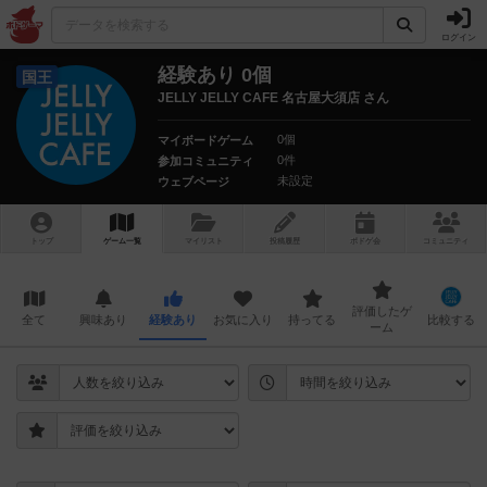
ログイン
経験あり 0個
国王
JELLY JELLY CAFE 名古屋大須店 さん
0個
マイボードゲーム
0件
参加コミュニティ
未設定
ウェブページ
トップ
ゲーム一覧
マイリスト
投稿履歴
ボ
ドゲ
会
コミュニティ
評価したゲ
全て
興味あり
経験あり
お気に入り
持ってる
比較する
ーム