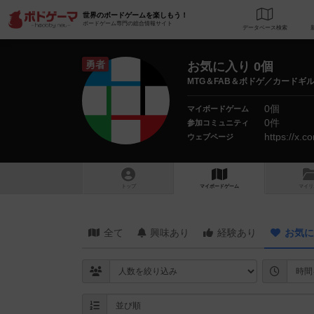
世界のボードゲームを楽しもう！
ボードゲーム専門の総合情報サイト
データベース
検
勇者
お気に入り 0個
MTG＆FAB＆ボドゲ／カードギ
0個
マイボードゲーム
0件
参加コミュニティ
https://x.
ウェブページ
トップ
マイボードゲーム
マイリ
全て
興味あり
経験あり
お気に