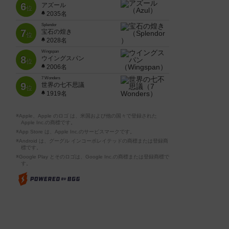
6
アズール
位
2035名
Splendor
7
宝石の煌き
位
2028名
Wingspan
8
ウイングスパン
位
2006名
7 Wonders
9
世界の七不思議
位
1919名
※Apple、Apple のロゴ は、米国および他の国々で登録された
Apple Inc.の商標です。
※App Store は、Apple Inc.のサービスマークです。
※Android は、グーグル インコーポレイテッドの商標または登録商
標です。
※Google Play とそのロゴは、Google Inc.の商標または登録商標で
す。