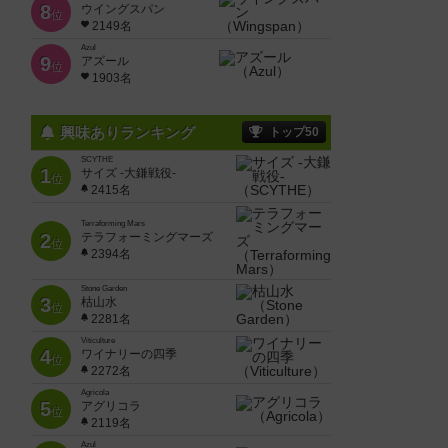
8
ウイングスパン
位
2149名
Azul
9
アズール
位
1903名
興味ありランキング
トップ50
SCYTHE
1
サイズ -大鎌戦役-
位
2415名
Terraforming Mars
2
テラフォーミングマーズ
位
2394名
Stone Garden
3
枯山水
位
2281名
Viticulture
4
ワイナリーの四季
位
2272名
Agricola
5
アグリコラ
位
2119名
Azul