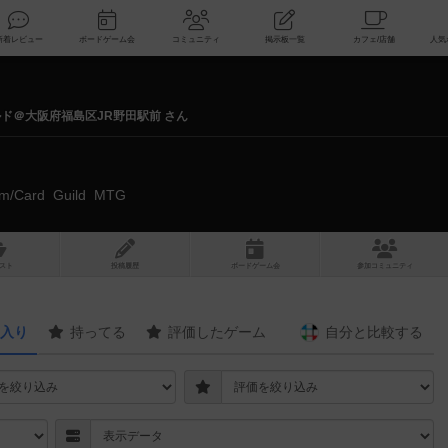
索
新着レビュー
ボードゲーム会
コミュニティ
掲示板一覧
ルド＠大阪府福島区JR野田駅前 さん
com/Card_Guild_MTG
スト
投稿履歴
ボ
ー
ドゲ
ーム
会
参加
コミュニティ
入り
持ってる
評価したゲーム
自分と
比較する