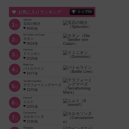
お気に入りランキング
トップ50
Splendor
1
宝石の煌き
位
4040名
Die Siedler von Catan
2
カタン
位
3616名
Dominion
3
ドミニオン
位
2528名
Battle Line
4
バトルライン
位
2377名
Terraforming Mars
5
テラフォーミングマーズ
位
2370名
6 nimmt!
6
ニムト
位
2201名
Carcassonne
7
カルカソンヌ
位
2190名
Wingspan