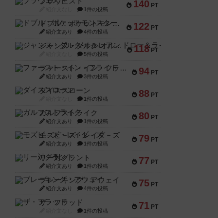
ブラヴェスト
140
PT
紹介文なし
1件の投稿
ドブル：ポケットモンスター
122
PT
紹介文あり
4件の投稿
ジャンヌ・ダルク-オルレアン ドロー＆ライト
118
PT
紹介文なし
5件の投稿
ファースト・イン・フライト
94
PT
紹介文あり
3件の投稿
ダイススローン
88
PT
紹介文なし
1件の投稿
ガルフストライク
80
PT
紹介文あり
1件の投稿
モズビ－ズ・レイダ－ズ
79
PT
紹介文あり
1件の投稿
リー対グラント
77
PT
紹介文あり
1件の投稿
ブレーキング・アウェイ
75
PT
紹介文あり
4件の投稿
ザ・フラッド
71
PT
紹介文なし
1件の投稿