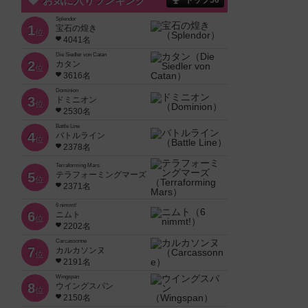
お気に入りランキング
トップ50
Splendor
1
宝石の煌き
位
4041名
Die Siedler von Catan
2
カタン
位
3616名
Dominion
3
ドミニオン
位
2530名
Battle Line
4
バトルライン
位
2378名
Terraforming Mars
5
テラフォーミングマーズ
位
2371名
6 nimmt!
6
ニムト
位
2202名
Carcassonne
7
カルカソンヌ
位
2191名
Wingspan
8
ウイングスパン
位
2150名