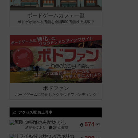
ボードゲームカフェ一覧
ボドゲが遊べる店舗を全国500店舗以上掲載中
ボドファン
ボードゲームに特化したクラウドファンディング
アクセス数 急上昇中
無限まちがいさがし
574
PT
紹介文あり
2件の投稿
リワイルド：サウスアメリカ