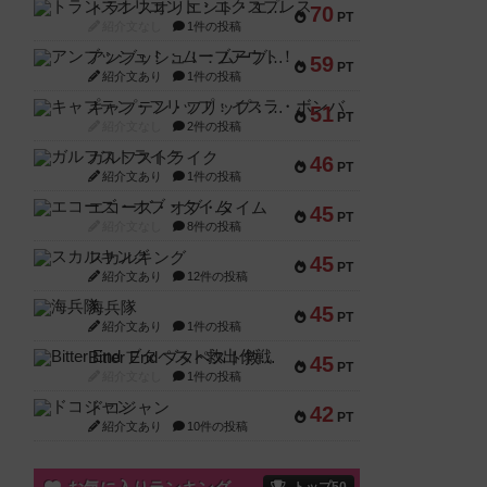
トランスオリエント・エクスプレス
70
PT
紹介文なし
1件の投稿
アンブッシュ！：ムーブアウト！
59
PT
紹介文あり
1件の投稿
キャプテン・フリップ：イスラ・ボンバ
51
PT
紹介文なし
2件の投稿
ガルフストライク
46
PT
紹介文あり
1件の投稿
エコーズ・オブ・タイム
45
PT
紹介文なし
8件の投稿
スカルキング
45
PT
紹介文あり
12件の投稿
海兵隊
45
PT
紹介文あり
1件の投稿
Bitter End ブタペスト救出作戦
45
PT
紹介文なし
1件の投稿
ドコジャン
42
PT
紹介文あり
10件の投稿