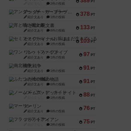
389
PT
紹介文なし
2件の投稿
アンダー・ザ・テーブラー
378
PT
紹介文あり
1件の投稿
宵と暁の呪文書
133
PT
紹介文あり
8件の投稿
セミファイナル ～お前はまだ生きている～
103
PT
紹介文あり
1件の投稿
ワン・トゥ・ファイブ
97
PT
紹介文あり
1件の投稿
南北戦争
91
PT
紹介文あり
1件の投稿
ふたつの城の物語
91
PT
紹介文あり
6件の投稿
ノームズ・アット・ナイト
88
PT
紹介文なし
1件の投稿
マーリン
76
PT
紹介文あり
6件の投稿
フラットアイアン
75
PT
紹介文なし
2件の投稿