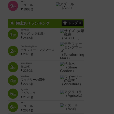
Azul
9
アズール
位
1903名
興味ありランキング
トップ50
SCYTHE
1
サイズ -大鎌戦役-
位
2415名
Terraforming Mars
2
テラフォーミングマーズ
位
2395名
Stone Garden
3
枯山水
位
2280名
Viticulture
4
ワイナリーの四季
位
2272名
Agricola
5
アグリコラ
位
2120名
Azul
6
アズール
位
2034名