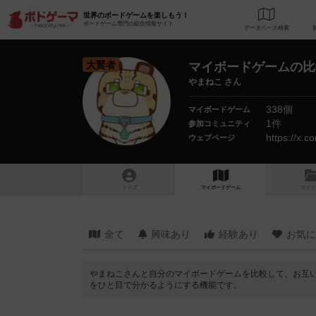
世界のボードゲームを楽しもう！
ボードゲーム専門の総合情報サイト
データベース
検
大賢者
マイボードゲームの比
やまねこ さん
338個
マイボードゲーム
1件
参加コミュニティ
https://x.
ウェブページ
トップ
マイボードゲーム
マイリ
全て
興味あり
経験あり
お気に
やまねこさんと自分のマイボードゲームを比較して、お互
をひと目で分かるようにする機能です。