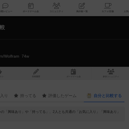
索
新着レビュー
ボードゲーム会
コミュニティ
掲示板一覧
較
com/Wolfram_74w
スト
投稿履歴
ボ
ー
ドゲ
ーム
会
参加
コミュニティ
入り
持ってる
評価したゲーム
自分と
比較する
いの「興味あり」や「持ってる」、2人とも共通の「お気に入り」「興味あり」