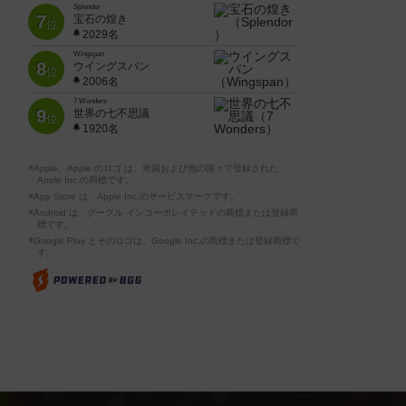
Splendor
7
宝石の煌き
位
2029名
Wingspan
8
ウイングスパン
位
2006名
7 Wonders
9
世界の七不思議
位
1920名
※Apple、Apple のロゴ は、米国および他の国々で登録された
Apple Inc.の商標です。
※App Store は、Apple Inc.のサービスマークです。
※Android は、グーグル インコーポレイテッドの商標または登録商
標です。
※Google Play とそのロゴは、Google Inc.の商標または登録商標で
す。