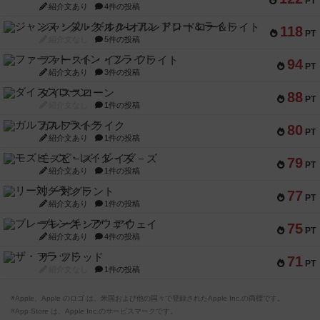
PT
紹介文あり
4件の投稿
ジャンヌ・ダルク-オルレアン ドロー＆ライト
118
PT
紹介文なし
5件の投稿
ファースト・イン・フライト
94
PT
紹介文あり
3件の投稿
ダイススローン
88
PT
紹介文なし
1件の投稿
ガルフストライク
80
PT
紹介文あり
1件の投稿
モズビ－ズ・レイダ－ズ
79
PT
紹介文あり
1件の投稿
リー対グラント
77
PT
紹介文あり
1件の投稿
ブレーキング・アウェイ
75
PT
紹介文あり
4件の投稿
ザ・フラッド
71
PT
紹介文なし
1件の投稿
※Apple、Apple のロゴ は、米国および他の国々で登録されたApple Inc.の商標です。
※App Store は、Apple Inc.のサービスマークです。