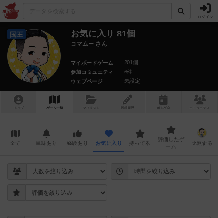
ログイン
お気に入り 81個
国王
コマムー さん
201個
マイボードゲーム
6件
参加コミュニティ
未設定
ウェブページ
トップ
ゲーム一覧
マイリスト
投稿履歴
ボ
ドゲ
会
コミュニティ
評価したゲ
全て
興味あり
経験あり
お気に入り
持ってる
比較する
ーム