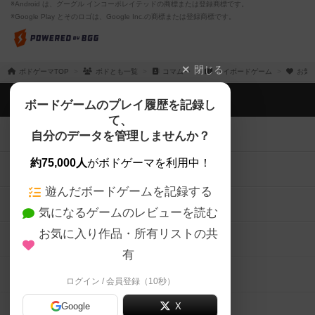
※Android は、グーグル インコーポレイテッドの商標または登録商標です。
※Google Play とそのロゴは、Google Inc.の商標または登録商標です。
閉じる
ボドゲーマTOP
ボドとも一覧
コマムー
マイボードゲーム
お気
ボドゲーマTOP
ボードゲームのプレイ履歴を記録し
て、
ボードゲームを検索する
自分のデータを管理しませんか？
約75,000人
がボドゲーマを利用中！
ボードゲームの新着レビュー
遊んだボードゲームを記録する
ボードゲーム会情報
気になるゲームのレビューを読む
お気に入り作品・所有リストの共
メカニクス特集
有
掲示板・トピックス
ログイン / 会員登録（10秒）
Google
X
ボドとも・会員一覧