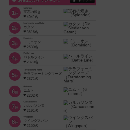
お気に入りランキング
トップ50
Splendor
1
宝石の煌き
位
4041名
Die Siedler von Catan
2
カタン
位
3616名
Dominion
3
ドミニオン
位
2530名
Battle Line
4
バトルライン
位
2379名
Terraforming Mars
5
テラフォーミングマーズ
位
2371名
6 nimmt!
6
ニムト
位
2202名
Carcassonne
7
カルカソンヌ
位
2191名
Wingspan
8
ウイングスパン
位
2150名