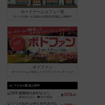
ボードゲームカフェ一覧
ボドゲが遊べる店舗を全国500店舗以上掲載中
ボドファン
ボードゲームに特化したクラウドファンディング
アクセス数 急上昇中
無限まちがいさがし
574
PT
紹介文あり
2件の投稿
リワイルド：サウスアメリカ