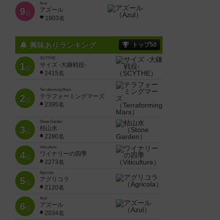
Azul
9
アズール
位
1903名
興味ありランキング
トップ50
SCYTHE
1
サイズ -大鎌戦役-
位
2415名
Terraforming Mars
2
テラフォーミングマーズ
位
2395名
Stone Garden
3
枯山水
位
2280名
Viticulture
4
ワイナリーの四季
位
2273名
Agricola
5
アグリコラ
位
2120名
Azul
6
アズール
位
2034名