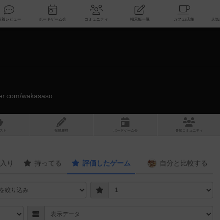
索
新着レビュー
ボードゲーム会
コミュニティ
掲示板一覧
tter.com/wakasaso
スト
投稿履歴
ボ
ー
ドゲ
ーム
会
参加
コミュニティ
入り
持ってる
評価したゲーム
自分と
比較する