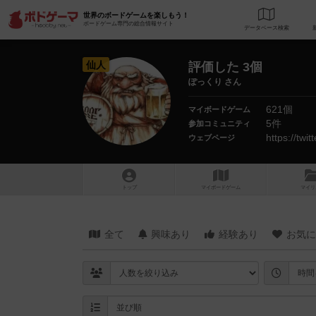
世界のボードゲームを楽しもう！
ボードゲーム専門の総合情報サイト
データベース
検
仙人
評価した 3個
ぽっくり さん
621個
マイボードゲーム
5件
参加コミュニティ
https://twi
ウェブページ
トップ
マイボードゲーム
マイリ
全て
興味あり
経験あり
お気に