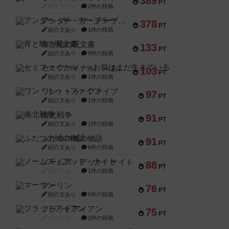
389
PT
紹介文なし
2件の投稿
アンダー・ザ・テーブラー
378
PT
紹介文あり
1件の投稿
宵と暁の呪文書
133
PT
紹介文あり
8件の投稿
セミファイナル ～お前はまだ生きている～
103
PT
紹介文あり
1件の投稿
ワン・トゥ・ファイブ
97
PT
紹介文あり
1件の投稿
南北戦争
91
PT
紹介文あり
1件の投稿
ふたつの城の物語
91
PT
紹介文あり
6件の投稿
ノームズ・アット・ナイト
88
PT
紹介文なし
1件の投稿
マーリン
76
PT
紹介文あり
6件の投稿
フラットアイアン
75
PT
紹介文なし
2件の投稿