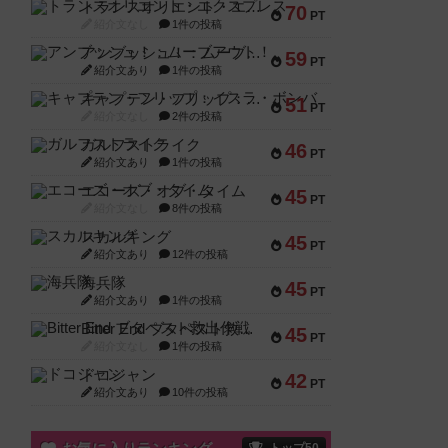
トランスオリエント・エクスプレス
70
PT
紹介文なし
1件の投稿
アンブッシュ！：ムーブアウト！
59
PT
紹介文あり
1件の投稿
キャプテン・フリップ：イスラ・ボンバ
51
PT
紹介文なし
2件の投稿
ガルフストライク
46
PT
紹介文あり
1件の投稿
エコーズ・オブ・タイム
45
PT
紹介文なし
8件の投稿
スカルキング
45
PT
紹介文あり
12件の投稿
海兵隊
45
PT
紹介文あり
1件の投稿
Bitter End ブタペスト救出作戦
45
PT
紹介文なし
1件の投稿
ドコジャン
42
PT
紹介文あり
10件の投稿