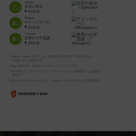
Splendor
7
宝石の煌き
位
2030名
Wingspan
8
ウイングスパン
位
2006名
7 Wonders
9
世界の七不思議
位
1920名
※Apple、Apple のロゴ は、米国および他の国々で登録された
Apple Inc.の商標です。
※App Store は、Apple Inc.のサービスマークです。
※Android は、グーグル インコーポレイテッドの商標または登録商
標です。
※Google Play とそのロゴは、Google Inc.の商標または登録商標で
す。