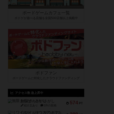
ボードゲームカフェ一覧
ボドゲが遊べる店舗を全国500店舗以上掲載中
ボドファン
ボードゲームに特化したクラウドファンディング
アクセス数 急上昇中
無限まちがいさがし
574
PT
紹介文あり
2件の投稿
リワイルド：サウスアメリカ