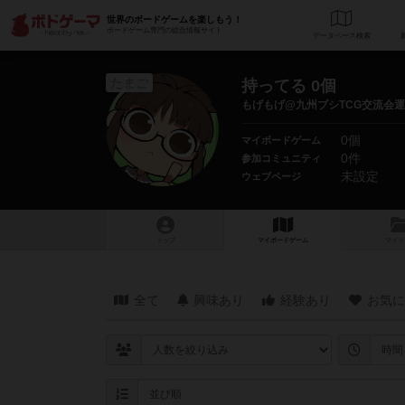
世界のボードゲームを楽しもう！
ボードゲーム専門の総合情報サイト
データベース
検
たまご
持ってる 0個
もげもげ@九州ブシTCG交流会運
0個
マイボードゲーム
0件
参加コミュニティ
未設定
ウェブページ
トップ
マイボードゲーム
マイリ
全て
興味あり
経験あり
お気に