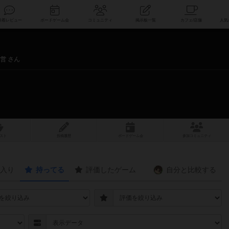
索
新着レビュー
ボードゲーム会
コミュニティ
掲示板一覧
営 さん
スト
投稿履歴
ボ
ー
ドゲ
ーム
会
参加
コミュニティ
入り
持ってる
評価したゲーム
自分と
比較する