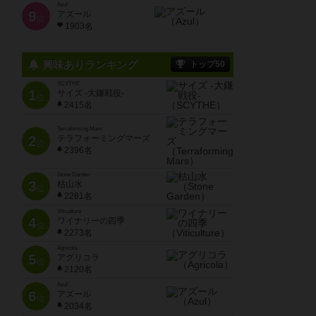
Azul
9
アズール
位
1903名
興味ありランキング
トップ50
SCYTHE
1
サイズ -大鎌戦役-
位
2415名
Terraforming Mars
2
テラフォーミングマーズ
位
2396名
Stone Garden
3
枯山水
位
2281名
Viticulture
4
ワイナリーの四季
位
2273名
Agricola
5
アグリコラ
位
2120名
Azul
6
アズール
位
2034名