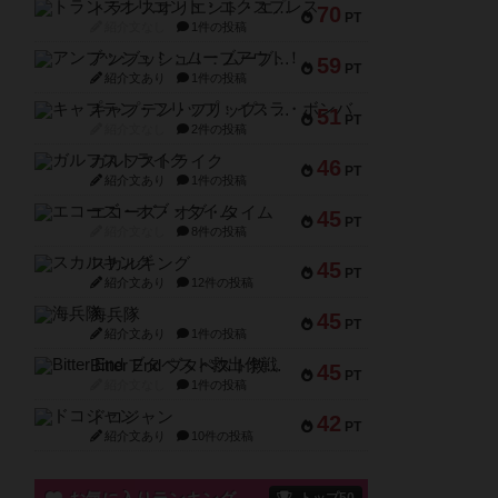
トランスオリエント・エクスプレス
70
PT
紹介文なし
1件の投稿
アンブッシュ！：ムーブアウト！
59
PT
紹介文あり
1件の投稿
キャプテン・フリップ：イスラ・ボンバ
51
PT
紹介文なし
2件の投稿
ガルフストライク
46
PT
紹介文あり
1件の投稿
エコーズ・オブ・タイム
45
PT
紹介文なし
8件の投稿
スカルキング
45
PT
紹介文あり
12件の投稿
海兵隊
45
PT
紹介文あり
1件の投稿
Bitter End ブタペスト救出作戦
45
PT
紹介文なし
1件の投稿
ドコジャン
42
PT
紹介文あり
10件の投稿