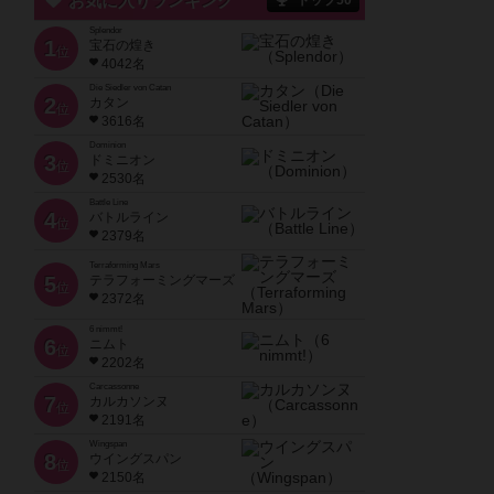
お気に入りランキング
トップ50
Splendor
1
宝石の煌き
位
4042名
Die Siedler von Catan
2
カタン
位
3616名
Dominion
3
ドミニオン
位
2530名
Battle Line
4
バトルライン
位
2379名
Terraforming Mars
5
テラフォーミングマーズ
位
2372名
6 nimmt!
6
ニムト
位
2202名
Carcassonne
7
カルカソンヌ
位
2191名
Wingspan
8
ウイングスパン
位
2150名