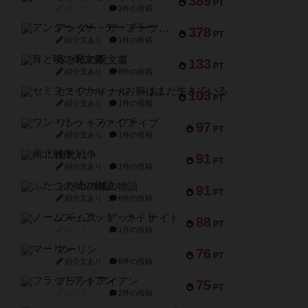
389
PT
紹介文なし
2件の投稿
アンダー・ザ・テーブラー
378
PT
紹介文あり
1件の投稿
宵と暁の呪文書
133
PT
紹介文あり
8件の投稿
セミファイナル ～お前はまだ生きている～
103
PT
紹介文あり
1件の投稿
ワン・トゥ・ファイブ
97
PT
紹介文あり
1件の投稿
南北戦争
91
PT
紹介文あり
1件の投稿
ふたつの城の物語
91
PT
紹介文あり
6件の投稿
ノームズ・アット・ナイト
88
PT
紹介文なし
1件の投稿
マーリン
76
PT
紹介文あり
6件の投稿
フラットアイアン
75
PT
紹介文なし
2件の投稿