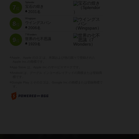
Splendor
7
宝石の煌き
位
2031名
Wingspan
8
ウイングスパン
位
2006名
7 Wonders
9
世界の七不思議
位
1920名
※Apple、Apple のロゴ は、米国および他の国々で登録された
Apple Inc.の商標です。
※App Store は、Apple Inc.のサービスマークです。
※Android は、グーグル インコーポレイテッドの商標または登録商
標です。
※Google Play とそのロゴは、Google Inc.の商標または登録商標で
す。