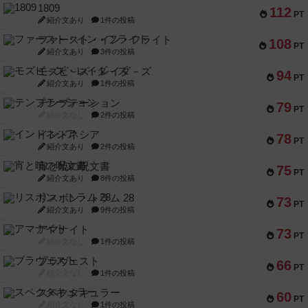
1809
112
PT
紹介文あり
1件の投稿
ファースト・イン・フライト
108
PT
紹介文あり
3件の投稿
モズビ－ズ・レイダ－ズ
94
PT
紹介文あり
1件の投稿
テンプテーション
79
PT
紹介文なし
2件の投稿
インドネシア
78
PT
紹介文あり
2件の投稿
宵と暁の呪文書
75
PT
紹介文あり
8件の投稿
リスボン・トラム 28
73
PT
紹介文あり
9件の投稿
アマナイト
73
PT
紹介文なし
1件の投稿
ブラヴェスト
66
PT
紹介文なし
1件の投稿
スペクタキュラー
60
PT
紹介文なし
1件の投稿