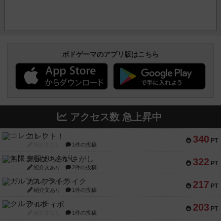
ボドゲーマのアプリ版はこちら
アクセス数 急上昇中
コレクト！
340
PT
紹介文なし
1件の投稿
無限まちがいさがし
322
PT
紹介文あり
2件の投稿
ガルフストライク
217
PT
紹介文あり
1件の投稿
クルティボ
203
PT
紹介文なし
1件の投稿