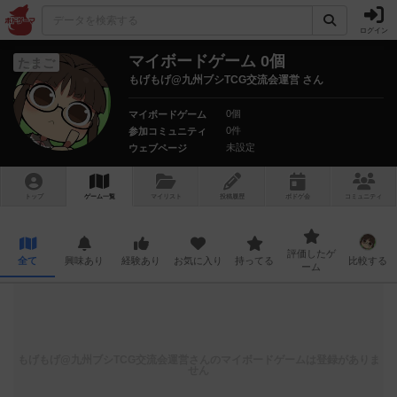
ログイン
マイボードゲーム 0個
たまご
もげもげ@九州ブシTCG交流会運営 さん
0個
マイボードゲーム
0件
参加コミュニティ
未設定
ウェブページ
トップ
ゲーム一覧
マイリスト
投稿履歴
ボ
ドゲ
会
コミュニティ
評価したゲ
全て
興味あり
経験あり
お気に入り
持ってる
比較する
ーム
もげもげ@九州ブシTCG交流会運営
さんのマイボードゲームは登録がありま
せん