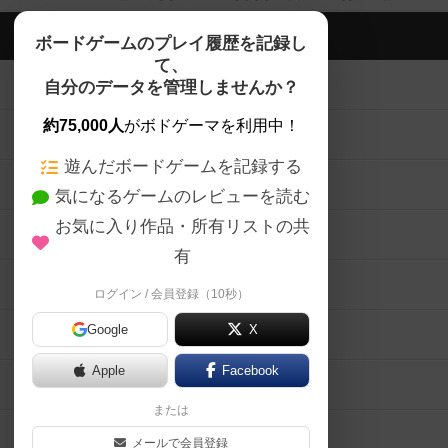
ボドゲーマTOP
ボードゲームのプレイ履歴を記録し
て、
ボードゲームを検索する
自分のデータを管理しませんか？
約75,000人
がボドゲーマを利用中！
ボードゲームの新着レビュー
遊んだボードゲームを記録する
ボードゲーム会情報
気になるゲームのレビューを読む
お気に入り作品・所有リストの共
メカニクス特集
有
掲示板・トピックス
ログイン / 会員登録（10秒）
Google
X
ボドとも・会員一覧
Apple
Facebook
ボードゲーム業界コラム
または
ボドゲーマご利用案内
メールで会員登録