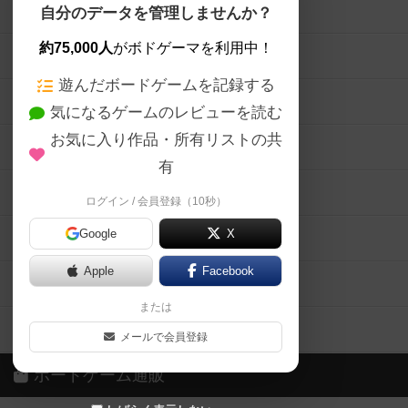
ボードゲームを検索する
自分のデータを管理しませんか？
約75,000人
がボドゲーマを利用中！
ボードゲームの新着レビュー
遊んだボードゲームを記録する
ボードゲーム会情報
気になるゲームのレビューを読む
お気に入り作品・所有リストの共
メカニクス特集
有
掲示板・トピックス
ログイン / 会員登録（10秒）
Google
X
ボドとも・会員一覧
Apple
Facebook
ボードゲーム業界コラム
または
ボドゲーマご利用案内
メールで会員登録
ボードゲーム通販