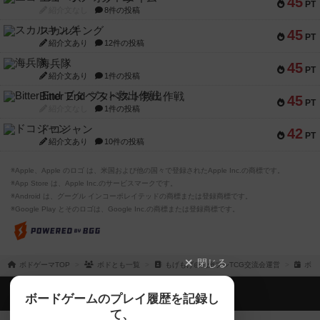
45
PT
紹介文なし
8件の投稿
スカルキング
45
PT
紹介文あり
12件の投稿
海兵隊
45
PT
紹介文あり
1件の投稿
Bitter End ブタペスト救出作戦
45
PT
紹介文なし
1件の投稿
ドコジャン
42
PT
紹介文あり
10件の投稿
※Apple、Apple のロゴ は、米国および他の国々で登録されたApple Inc.の商標です。
※App Store は、Apple Inc.のサービスマークです。
※Android は、グーグル インコーポレイテッドの商標または登録商標です。
※Google Play とそのロゴは、Google Inc.の商標または登録商標です。
閉じる
ボドゲーマTOP
ボドとも一覧
もげもげ@九州ブシTCG交流会運営
ボー
ボドゲーマTOP
ボードゲームのプレイ履歴を記録し
て、