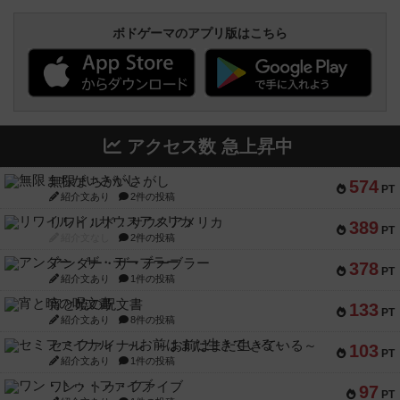
ボドゲーマのアプリ版はこちら
アクセス数 急上昇中
無限まちがいさがし
574
PT
紹介文あり
2件の投稿
リワイルド：サウスアメリカ
389
PT
紹介文なし
2件の投稿
アンダー・ザ・テーブラー
378
PT
紹介文あり
1件の投稿
宵と暁の呪文書
133
PT
紹介文あり
8件の投稿
セミファイナル ～お前はまだ生きている～
103
PT
紹介文あり
1件の投稿
ワン・トゥ・ファイブ
97
PT