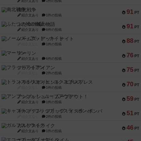
紹介文あり
1件の投稿
南北戦争
91
PT
紹介文あり
1件の投稿
ふたつの城の物語
91
PT
紹介文あり
6件の投稿
ノームズ・アット・ナイト
88
PT
紹介文なし
1件の投稿
マーリン
76
PT
紹介文あり
6件の投稿
フラットアイアン
75
PT
紹介文なし
2件の投稿
トランスオリエント・エクスプレス
70
PT
紹介文なし
1件の投稿
アンブッシュ！：ムーブアウト！
59
PT
紹介文あり
1件の投稿
キャプテン・フリップ：イスラ・ボンバ
51
PT
紹介文なし
2件の投稿
ガルフストライク
46
PT
紹介文あり
1件の投稿
エコーズ・オブ・タイム