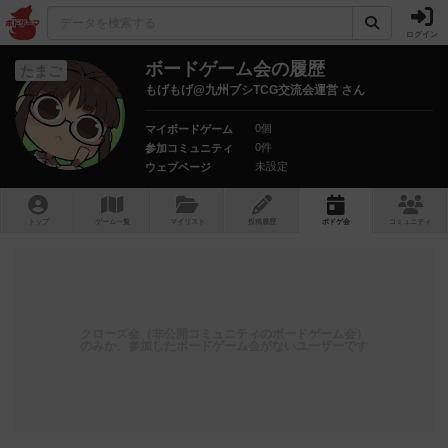
ログイン
ボードゲーム会の履歴
たまご
もげもげ@九州ブシTCG交流会運営 さん
0個
マイボードゲーム
0件
参加コミュニティ
未設定
ウェブページ
トップ
ゲーム一覧
マイリスト
投稿履歴
ボ
ドゲ
会
コミュニティ
クローズ会（非公開コミュニティのボードゲーム会）
のみか、参加したボードゲーム会がないユーザーです