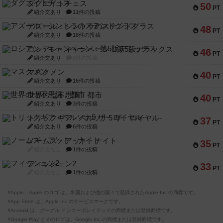
ダグエイトチェス
50
PT
紹介文あり
11件の投稿
アズール：シントラのステンドグラス
48
PT
紹介文あり
18件の投稿
ロシアン・キャンペーン：第5版デラックス
46
PT
紹介文あり
0件の投稿
マスクメン
40
PT
紹介文あり
16件の投稿
世界の七不思議：都市
40
PT
紹介文あり
3件の投稿
トリックギア - ペルソナ5 ザ・ロイヤル-
37
PT
紹介文あり
6件の投稿
ノームズ・アット・ナイト
35
PT
紹介文なし
1件の投稿
フィッシェン2
33
PT
紹介文なし
1件の投稿
※Apple、Apple のロゴ は、米国および他の国々で登録されたApple Inc.の商標です。
※App Store は、Apple Inc.のサービスマークです。
※Android は、グーグル インコーポレイテッドの商標または登録商標です。
※Google Play とそのロゴは、Google Inc.の商標または登録商標です。