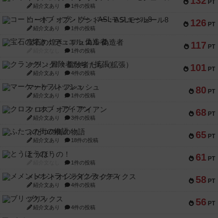
132
PT
紹介文あり
1件の投稿
コード・オブ・ブシドー：ASLモジュール8
126
PT
紹介文あり
1件の投稿
宝石の煌き：デュエル 偽造者
117
PT
紹介文なし
1件の投稿
クランク! ：冒険者たち（拡張）
101
PT
紹介文あり
4件の投稿
マーケットフレッシュ
80
PT
紹介文あり
1件の投稿
クロス・オブ・アイアン
68
PT
紹介文あり
3件の投稿
ふたつの街の物語
65
PT
紹介文あり
18件の投稿
とうほうの！
61
PT
紹介文なし
1件の投稿
メメントオンラインタクティクス
58
PT
紹介文あり
4件の投稿
ブリックス
56
PT
紹介文あり
4件の投稿