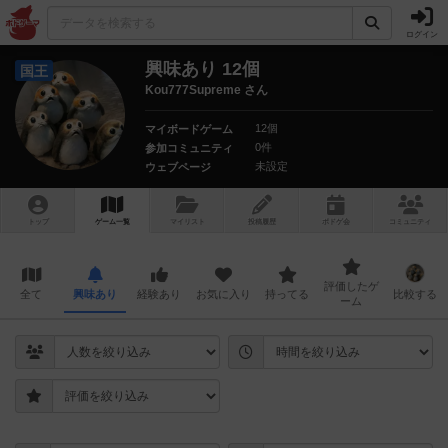
ログイン
興味あり 12個
国王
Kou777Supreme さん
12個
マイボードゲーム
0件
参加コミュニティ
未設定
ウェブページ
トップ
ゲーム一覧
マイリスト
投稿履歴
ボ
ドゲ
会
コミュニティ
評価したゲ
全て
興味あり
経験あり
お気に入り
持ってる
比較する
ーム