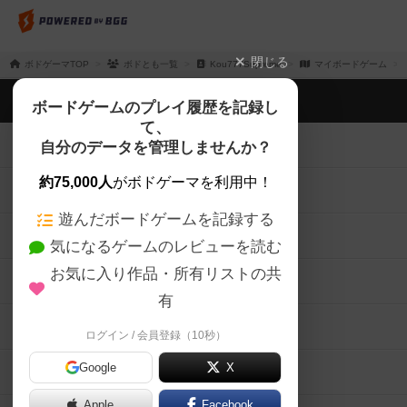
閉じる
ボドゲーマTOP
ボドとも一覧
Kou777Supreme
マイボードゲーム
ボドゲーマTOP
ボードゲームのプレイ履歴を記録し
て、
ボードゲームを検索する
自分のデータを管理しませんか？
約75,000人
がボドゲーマを利用中！
ボードゲームの新着レビュー
遊んだボードゲームを記録する
ボードゲーム会情報
気になるゲームのレビューを読む
お気に入り作品・所有リストの共
メカニクス特集
有
掲示板・トピックス
ログイン / 会員登録（10秒）
Google
X
ボドとも・会員一覧
Apple
Facebook