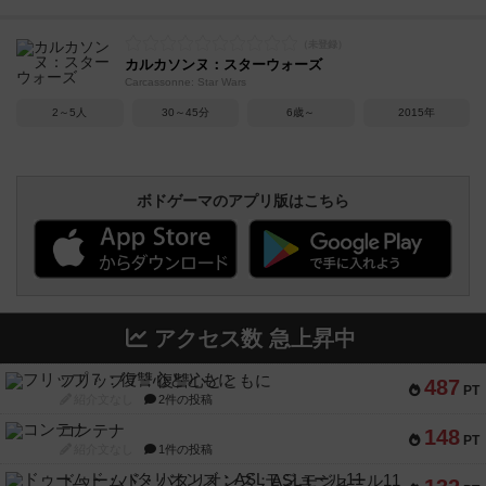
カルカソンヌ：スターウォーズ
Carcassonne: Star Wars
2～5人
30～45分
6歳～
2015年
ボドゲーマのアプリ版はこちら
アクセス数 急上昇中
フリップ７：復讐心とともに
487
PT
紹介文なし
2件の投稿
コンテナ
148
PT
紹介文なし
1件の投稿
ドゥームド・バタリオンズ：ASLモジュール11