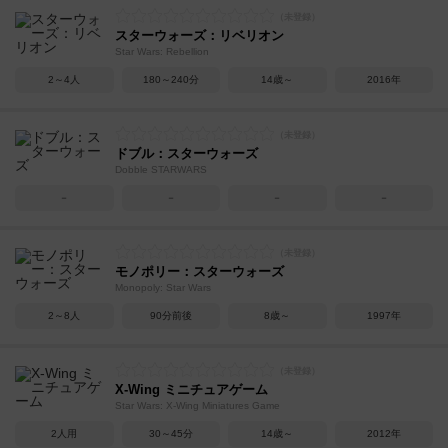
スターウォーズ：リベリオン
Star Wars: Rebellion
2～4人
180～240分
14歳～
2016年
ドブル：スターウォーズ
Dobble STARWARS
－
－
－
－
モノポリー：スターウォーズ
Monopoly: Star Wars
2～8人
90分前後
8歳～
1997年
X-Wing ミニチュアゲーム
Star Wars: X-Wing Miniatures Game
2人用
30～45分
14歳～
2012年