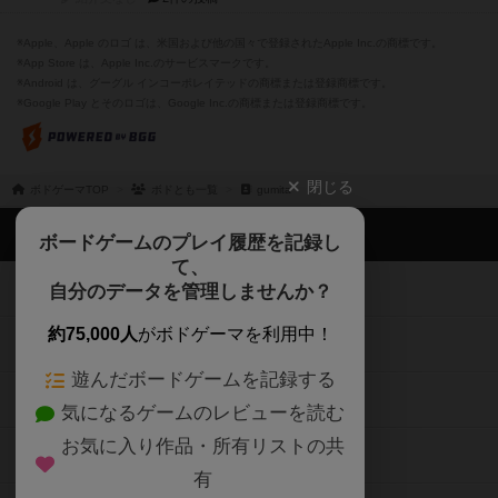
※Apple、Apple のロゴ は、米国および他の国々で登録されたApple Inc.の商標です。
※App Store は、Apple Inc.のサービスマークです。
※Android は、グーグル インコーポレイテッドの商標または登録商標です。
※Google Play とそのロゴは、Google Inc.の商標または登録商標です。
閉じる
ボドゲーマTOP
ボドとも一覧
gumita
ボドゲーマTOP
ボードゲームのプレイ履歴を記録し
て、
ボードゲームを検索する
自分のデータを管理しませんか？
約75,000人
がボドゲーマを利用中！
ボードゲームの新着レビュー
遊んだボードゲームを記録する
ボードゲーム会情報
気になるゲームのレビューを読む
お気に入り作品・所有リストの共
メカニクス特集
有