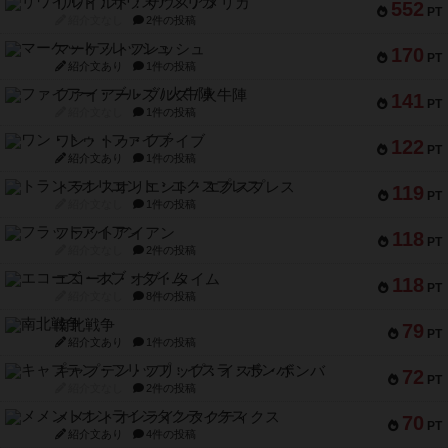
リワイルド：サウスアメリカ
552
PT
紹介文なし
2件の投稿
マーケットフレッシュ
170
PT
紹介文あり
1件の投稿
ファイアー・ブルズ / 火牛陣
141
PT
紹介文なし
1件の投稿
ワン・トゥ・ファイブ
122
PT
紹介文あり
1件の投稿
トランスオリエント・エクスプレス
119
PT
紹介文なし
1件の投稿
フラットアイアン
118
PT
紹介文なし
2件の投稿
エコーズ・オブ・タイム
118
PT
紹介文なし
8件の投稿
南北戦争
79
PT
紹介文あり
1件の投稿
キャプテン・フリップ：イスラ・ボンバ
72
PT
紹介文なし
2件の投稿
メメントオンラインタクティクス
70
PT
紹介文あり
4件の投稿