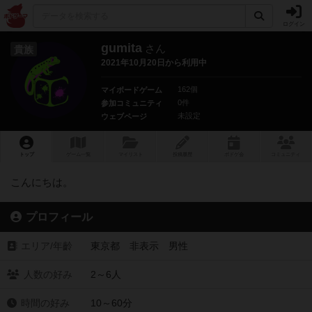
ログイン
gumita
さん
貴族
2021年10月20日から利用中
162個
マイボードゲーム
0件
参加コミュニティ
未設定
ウェブページ
トップ
ゲーム一覧
マイリスト
投稿履歴
ボ
ドゲ
会
コミュニティ
こんにちは。
プロフィール
エリア/年齡
東京都 非表示 男性
人数の好み
2～6人
時間の好み
10～60分