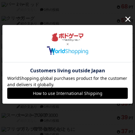
パーミッド
68
PT
紹介文なし
1件の投稿
クリーグ
57
PT
紹介文あり
1件の投稿
セミファイナル ～お前はまだ生きている～
53
PT
紹介文あり
1件の投稿
ふたつの街の物語
52
PT
紹介文あり
18件の投稿
クランク! ：冒険者たち（拡張）
50
PT
紹介文あり
4件の投稿
とうほうの！
42
PT
紹介文なし
1件の投稿
スターマイン・ラミー ポケット
42
PT
紹介文あり
2件の投稿
海兵隊
39
PT
紹介文あり
1件の投稿
スーパーストア3000
39
PT
紹介文なし
1件の投稿
フリップ７：復讐心とともに
37
PT
紹介文なし
2件の投稿