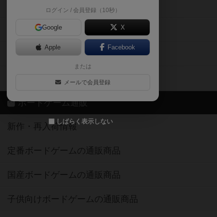
掲示板・トピックス
ログイン / 会員登録（10秒）
Google
X
ボドとも・会員一覧
Apple
Facebook
ボードゲーム業界コラム
または
ボドゲーマご利用案内
メールで会員登録
ボードゲーム通販
しばらく表示しない
新作・再入荷情報
定番ボードゲームの通販商品
国産ボードゲームの通販商品
子供向けボードゲームの通販商品