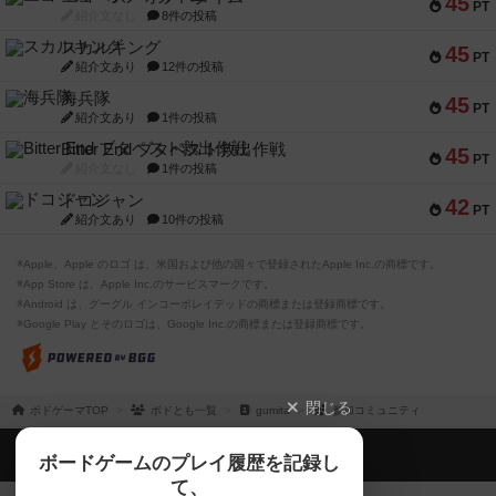
45
PT
紹介文なし
8件の投稿
スカルキング
45
PT
紹介文あり
12件の投稿
海兵隊
45
PT
紹介文あり
1件の投稿
Bitter End ブタペスト救出作戦
45
PT
紹介文なし
1件の投稿
ドコジャン
42
PT
紹介文あり
10件の投稿
※Apple、Apple のロゴ は、米国および他の国々で登録されたApple Inc.の商標です。
※App Store は、Apple Inc.のサービスマークです。
※Android は、グーグル インコーポレイテッドの商標または登録商標です。
※Google Play とそのロゴは、Google Inc.の商標または登録商標です。
閉じる
ボドゲーマTOP
ボドとも一覧
gumita
参加コミュニティ
ボドゲーマTOP
ボードゲームのプレイ履歴を記録し
て、