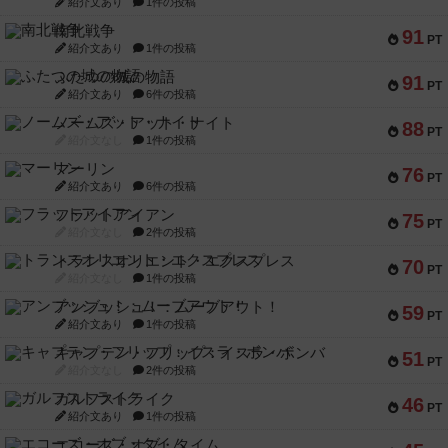
紹介文あり
1件の投稿
南北戦争
91
PT
紹介文あり
1件の投稿
ふたつの城の物語
91
PT
紹介文あり
6件の投稿
ノームズ・アット・ナイト
88
PT
紹介文なし
1件の投稿
マーリン
76
PT
紹介文あり
6件の投稿
フラットアイアン
75
PT
紹介文なし
2件の投稿
トランスオリエント・エクスプレス
70
PT
紹介文なし
1件の投稿
アンブッシュ！：ムーブアウト！
59
PT
紹介文あり
1件の投稿
キャプテン・フリップ：イスラ・ボンバ
51
PT
紹介文なし
2件の投稿
ガルフストライク
46
PT
紹介文あり
1件の投稿
エコーズ・オブ・タイム