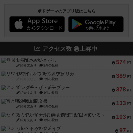
ボドゲーマのアプリ版はこちら
アクセス数 急上昇中
無限まちがいさがし
574
PT
紹介文あり
2件の投稿
リワイルド：サウスアメリカ
389
PT
紹介文なし
2件の投稿
アンダー・ザ・テーブラー
378
PT
紹介文あり
1件の投稿
宵と暁の呪文書
133
PT
紹介文あり
8件の投稿
セミファイナル ～お前はまだ生きている～
103
PT
紹介文あり
1件の投稿
ワン・トゥ・ファイブ
97
PT