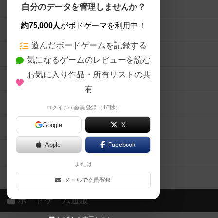
ボードゲームを検索する
自分のデータを管理しませんか？
約75,000人
がボドゲーマを利用中！
ボードゲームの新着レビュー
遊んだボードゲームを記録する
ボードゲーム会情報
気になるゲームのレビューを読む
お気に入り作品・所有リストの共
メカニクス特集
有
掲示板・トピックス
ログイン / 会員登録（10秒）
Google
X
ボドとも・会員一覧
Apple
Facebook
ボードゲーム業界コラム
または
ボドゲーマご利用案内
メールで会員登録
ボードゲーム通販