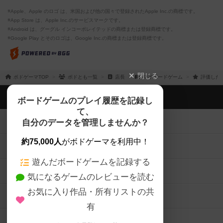
※Apple、Apple のロゴ は、米国および他の国々で登録されたApple Inc.の商標です。
※App Store は、Apple Inc.のサービスマークです。
※Android は、グーグル インコーポレイテッドの商標または登録商標です。
※Google Play とそのロゴは、Google Inc.の商標または登録商標です。
閉じる
ボドゲーマTOP
ボドとも一覧
店長
マイボードゲーム
評価した
ボドゲーマTOP
ボードゲームのプレイ履歴を記録し
て、
ボードゲームを検索する
自分のデータを管理しませんか？
約75,000人
がボドゲーマを利用中！
ボードゲームの新着レビュー
遊んだボードゲームを記録する
ボードゲーム会情報
気になるゲームのレビューを読む
お気に入り作品・所有リストの共
メカニクス特集
有
掲示板・トピックス