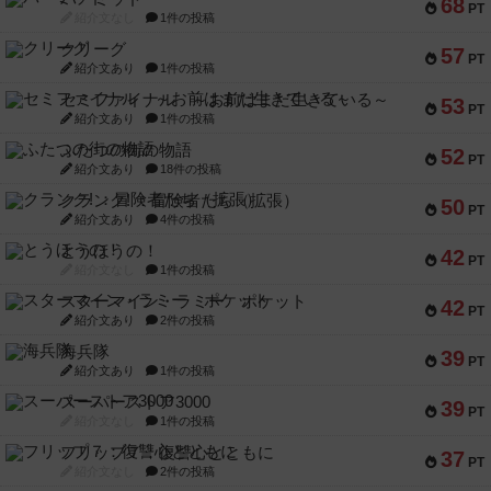
68
PT
紹介文なし
1件の投稿
クリーグ
57
PT
紹介文あり
1件の投稿
セミファイナル ～お前はまだ生きている～
53
PT
紹介文あり
1件の投稿
ふたつの街の物語
52
PT
紹介文あり
18件の投稿
クランク! ：冒険者たち（拡張）
50
PT
紹介文あり
4件の投稿
とうほうの！
42
PT
紹介文なし
1件の投稿
スターマイン・ラミー ポケット
42
PT
紹介文あり
2件の投稿
海兵隊
39
PT
紹介文あり
1件の投稿
スーパーストア3000
39
PT
紹介文なし
1件の投稿
フリップ７：復讐心とともに
37
PT
紹介文なし
2件の投稿