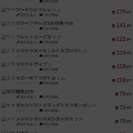
紹介文なし
2件の投稿
マーケットフレッシュ
170
PT
紹介文あり
1件の投稿
ファイアー・ブルズ / 火牛陣
141
PT
紹介文なし
1件の投稿
ワン・トゥ・ファイブ
122
PT
紹介文あり
1件の投稿
トランスオリエント・エクスプレス
119
PT
紹介文なし
1件の投稿
フラットアイアン
118
PT
紹介文なし
2件の投稿
エコーズ・オブ・タイム
118
PT
紹介文なし
8件の投稿
南北戦争
79
PT
紹介文あり
1件の投稿
キャプテン・フリップ：イスラ・ボンバ
72
PT
紹介文なし
2件の投稿
メメントオンラインタクティクス
70
PT
紹介文あり
4件の投稿
パーミッド