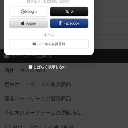
ログイン / 会員登録（10秒）
Google
X
ボドとも・会員一覧
Apple
Facebook
ボードゲーム業界コラム
または
ボドゲーマご利用案内
メールで会員登録
ボードゲーム通販
しばらく表示しない
新作・再入荷情報
定番ボードゲームの通販商品
国産ボードゲームの通販商品
子供向けボードゲームの通販商品
2人用ボードゲームの通販商品