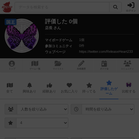
ログイン
評価した 0個
国王
店長 さん
1個
マイボードゲーム
0件
参加コミュニティ
https://twitter.com/ReleaseHeart233
ウェブページ
トップ
ゲーム一覧
マイリスト
投稿履歴
ボ
ドゲ
会
コミュニティ
評価したゲ
全て
興味あり
経験あり
お気に入り
持ってる
比較する
ーム