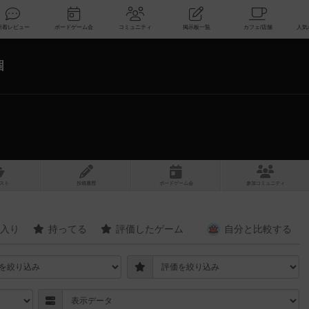
索
新着レビュー
ボードゲーム会
コミュニティ
掲示板一覧
個
スト
投稿履歴
ボ
ー
ドゲ
ーム
会
参加
コミュニティ
入り
持ってる
評価したゲーム
自分と
比較する