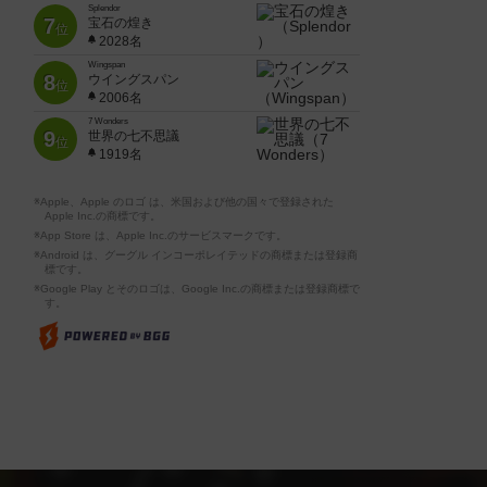
Splendor
7
宝石の煌き
位
2028名
Wingspan
8
ウイングスパン
位
2006名
7 Wonders
9
世界の七不思議
位
1919名
※Apple、Apple のロゴ は、米国および他の国々で登録された
Apple Inc.の商標です。
※App Store は、Apple Inc.のサービスマークです。
※Android は、グーグル インコーポレイテッドの商標または登録商
標です。
※Google Play とそのロゴは、Google Inc.の商標または登録商標で
す。