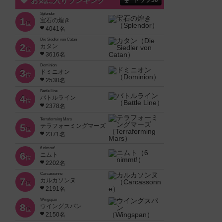
お気に入りランキング
トップ50
Splendor
1
宝石の煌き
位
4041名
Die Siedler von Catan
2
カタン
位
3616名
Dominion
3
ドミニオン
位
2530名
Battle Line
4
バトルライン
位
2378名
Terraforming Mars
5
テラフォーミングマーズ
位
2371名
6 nimmt!
6
ニムト
位
2202名
Carcassonne
7
カルカソンヌ
位
2191名
Wingspan
8
ウイングスパン
位
2150名