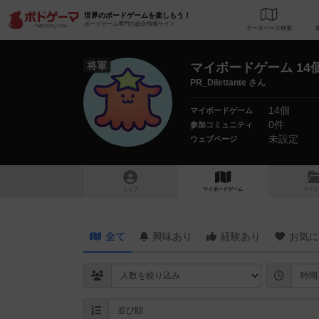
世界のボードゲームを楽しもう！
ボードゲーム専門の総合情報サイト
データベース
検
将軍
マイボードゲーム 14
PR_Dilettante さん
14個
マイボードゲーム
0件
参加コミュニティ
未設定
ウェブページ
トップ
マイボードゲーム
マイリ
全て
興味あり
経験あり
お気に