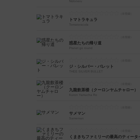
Nidoneru
トマトラキュラ
Tomatoracula
惑星たちの帰り道
Planet go round
ジ・シルバー・バレット
THEE SILVER BULLET
九龍飲茶楼（クーロンヤムチャロー）
Kuron Yamucha Ro
サメマン
Sameman
くまきちファミリーの最高のティータ