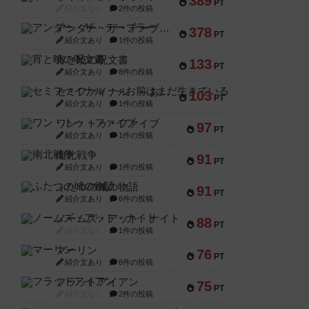
389
PT
紹介文なし
2件の投稿
アンダー・ザ・テーブラー
378
PT
紹介文あり
1件の投稿
宵と暁の呪文書
133
PT
紹介文あり
8件の投稿
セミファイナル ～お前はまだ生きている～
103
PT
紹介文あり
1件の投稿
ワン・トゥ・ファイブ
97
PT
紹介文あり
1件の投稿
南北戦争
91
PT
紹介文あり
1件の投稿
ふたつの城の物語
91
PT
紹介文あり
6件の投稿
ノームズ・アット・ナイト
88
PT
紹介文なし
1件の投稿
マーリン
76
PT
紹介文あり
6件の投稿
フラットアイアン
75
PT
紹介文なし
2件の投稿