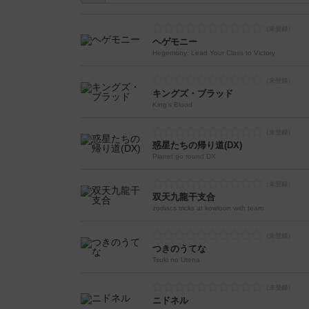
ヘゲモニー
Hegemony: Lead Your Class to Victory
キングズ・ブラッド
King’s Blood
惑星たちの帰り道(DX)
Planet go round DX
双天九龍干支合
zodiacs tricks at kowloon with team
つきのうてな
Tsuki no Utena
ニドネル