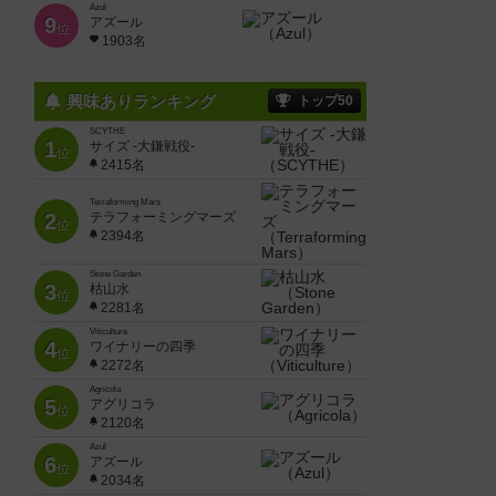
Azul
9
アズール
位
1903名
興味ありランキング
トップ50
SCYTHE
1
サイズ -大鎌戦役-
位
2415名
Terraforming Mars
2
テラフォーミングマーズ
位
2394名
Stone Garden
3
枯山水
位
2281名
Viticulture
4
ワイナリーの四季
位
2272名
Agricola
5
アグリコラ
位
2120名
Azul
6
アズール
位
2034名