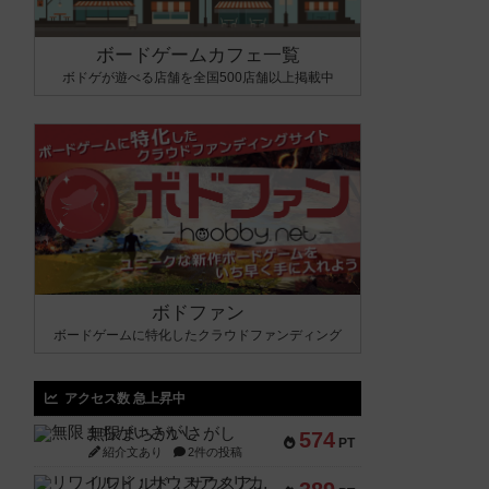
ボードゲームカフェ一覧
ボドゲが遊べる店舗を全国500店舗以上掲載中
ボドファン
ボードゲームに特化したクラウドファンディング
アクセス数 急上昇中
無限まちがいさがし
574
PT
紹介文あり
2件の投稿
リワイルド：サウスアメリカ