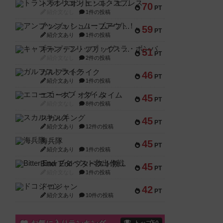
トランスオリエント・エクスプレス
70
PT
紹介文なし
1件の投稿
アンブッシュ！：ムーブアウト！
59
PT
紹介文あり
1件の投稿
キャプテン・フリップ：イスラ・ボンバ
51
PT
紹介文なし
2件の投稿
ガルフストライク
46
PT
紹介文あり
1件の投稿
エコーズ・オブ・タイム
45
PT
紹介文なし
8件の投稿
スカルキング
45
PT
紹介文あり
12件の投稿
海兵隊
45
PT
紹介文あり
1件の投稿
Bitter End ブタペスト救出作戦
45
PT
紹介文なし
1件の投稿
ドコジャン
42
PT
紹介文あり
10件の投稿