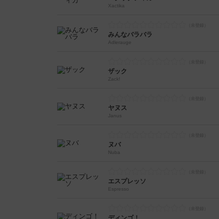
Xactika
みんなバラバラ
Adlerauge
ザック
Zack!
ヤヌス
Janus
ヌバ
Nuba
エスプレッソ
Espresso
ディンゴ！