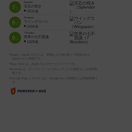
Splendor
7
宝石の煌き
位
2031名
Wingspan
8
ウイングスパン
位
2006名
7 Wonders
9
世界の七不思議
位
1920名
※Apple、Apple のロゴ は、米国および他の国々で登録された
Apple Inc.の商標です。
※App Store は、Apple Inc.のサービスマークです。
※Android は、グーグル インコーポレイテッドの商標または登録商
標です。
※Google Play とそのロゴは、Google Inc.の商標または登録商標で
す。