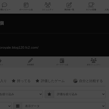
索
新着レビュー
ボードゲーム会
コミュニティ
掲示板一覧
8個
noroyale.blog120.fc2.com/
スト
投稿履歴
ボ
ー
ドゲ
ーム
会
参加
コミュニティ
入り
持ってる
評価したゲーム
自分と
比較する