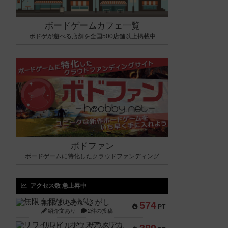
ボードゲームカフェ一覧
ボドゲが遊べる店舗を全国500店舗以上掲載中
ボドファン
ボードゲームに特化したクラウドファンディング
アクセス数 急上昇中
無限まちがいさがし
574
PT
紹介文あり
2件の投稿
リワイルド：サウスアメリカ