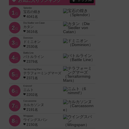
お気に入りランキング
トップ50
Splendor
1
宝石の煌き
位
4041名
Die Siedler von Catan
2
カタン
位
3616名
Dominion
3
ドミニオン
位
2530名
Battle Line
4
バトルライン
位
2379名
Terraforming Mars
5
テラフォーミングマーズ
位
2371名
6 nimmt!
6
ニムト
位
2202名
Carcassonne
7
カルカソンヌ
位
2191名
Wingspan
8
ウイングスパン
位
2150名