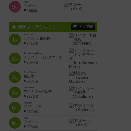
Azul
9
アズール
位
1903名
興味ありランキング
トップ50
SCYTHE
1
サイズ -大鎌戦役-
位
2415名
Terraforming Mars
2
テラフォーミングマーズ
位
2396名
Stone Garden
3
枯山水
位
2281名
Viticulture
4
ワイナリーの四季
位
2272名
Agricola
5
アグリコラ
位
2120名
Azul
6
アズール
位
2034名