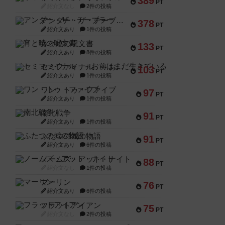
389
PT
紹介文なし
2件の投稿
アンダー・ザ・テーブラー
378
PT
紹介文あり
1件の投稿
宵と暁の呪文書
133
PT
紹介文あり
8件の投稿
セミファイナル ～お前はまだ生きている～
103
PT
紹介文あり
1件の投稿
ワン・トゥ・ファイブ
97
PT
紹介文あり
1件の投稿
南北戦争
91
PT
紹介文あり
1件の投稿
ふたつの城の物語
91
PT
紹介文あり
6件の投稿
ノームズ・アット・ナイト
88
PT
紹介文なし
1件の投稿
マーリン
76
PT
紹介文あり
6件の投稿
フラットアイアン
75
PT
紹介文なし
2件の投稿