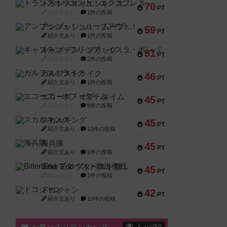
トランスオリエント・エクスプレス
70
PT
紹介文なし
1件の投稿
アンブッシュ！：ムーブアウト！
59
PT
紹介文あり
1件の投稿
キャプテン・フリップ：イスラ・ボンバ
51
PT
紹介文なし
2件の投稿
ガルフストライク
46
PT
紹介文あり
1件の投稿
エコーズ・オブ・タイム
45
PT
紹介文なし
8件の投稿
スカルキング
45
PT
紹介文あり
12件の投稿
海兵隊
45
PT
紹介文あり
1件の投稿
Bitter End ブタペスト救出作戦
45
PT
紹介文なし
1件の投稿
ドコジャン
42
PT
紹介文あり
10件の投稿