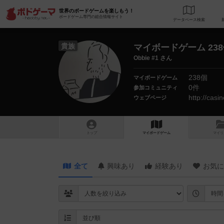
世界のボードゲームを楽しもう！
ボードゲーム専門の総合情報サイト
データベース
検
貴族
マイボードゲーム 23
Obbie #1 さん
238個
マイボードゲーム
0件
参加コミュニティ
http://casi
ウェブページ
トップ
マイボードゲーム
マイリ
全て
興味あり
経験あり
お気に