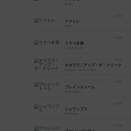
Dingo!
ツァトレ
Zatre
うそつき袋
Luegenbeutel
オガララ / アップ・ザ・クリーク
Ogallala / Up the Creek
ブレインストーム
Brain Storm
シュワップス
Schwupps
ブーレンパーティ