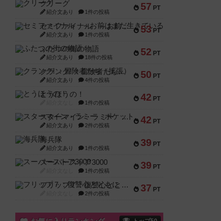
クリーグ
57
PT
紹介文あり
1件の投稿
セミファイナル ～お前はまだ生きている～
53
PT
紹介文あり
1件の投稿
ふたつの街の物語
52
PT
紹介文あり
18件の投稿
クランク! ：冒険者たち（拡張）
50
PT
紹介文あり
4件の投稿
とうほうの！
42
PT
紹介文なし
1件の投稿
スターマイン・ラミー ポケット
42
PT
紹介文あり
2件の投稿
海兵隊
39
PT
紹介文あり
1件の投稿
スーパーストア3000
39
PT
紹介文なし
1件の投稿
フリップ７：復讐心とともに
37
PT
紹介文なし
2件の投稿