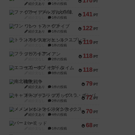
170
PT
紹介文あり
1件の投稿
ファイアー・ブルズ / 火牛陣
141
PT
紹介文なし
1件の投稿
ワン・トゥ・ファイブ
122
PT
紹介文あり
1件の投稿
トランスオリエント・エクスプレス
119
PT
紹介文なし
1件の投稿
フラットアイアン
118
PT
紹介文なし
2件の投稿
エコーズ・オブ・タイム
118
PT
紹介文なし
8件の投稿
南北戦争
79
PT
紹介文あり
1件の投稿
キャプテン・フリップ：イスラ・ボンバ
72
PT
紹介文なし
2件の投稿
メメントオンラインタクティクス
70
PT
紹介文あり
4件の投稿
パーミッド
68
PT
紹介文なし
1件の投稿