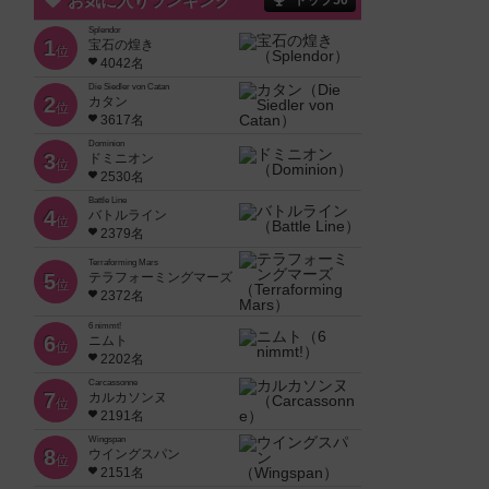
お気に入りランキング
トップ50
Splendor
1
宝石の煌き
位
4042名
Die Siedler von Catan
2
カタン
位
3617名
Dominion
3
ドミニオン
位
2530名
Battle Line
4
バトルライン
位
2379名
Terraforming Mars
5
テラフォーミングマーズ
位
2372名
6 nimmt!
6
ニムト
位
2202名
Carcassonne
7
カルカソンヌ
位
2191名
Wingspan
8
ウイングスパン
位
2151名