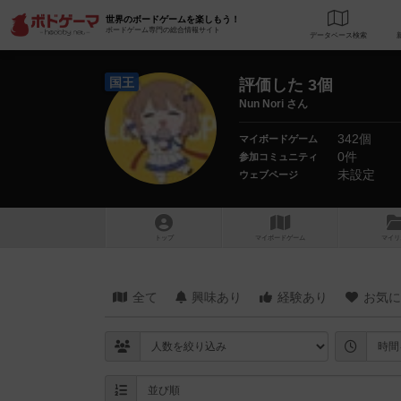
世界のボードゲームを楽しもう！
ボードゲーム専門の総合情報サイト
データベース
検
国王
評価した 3個
Nun Nori さん
342個
マイボードゲーム
0件
参加コミュニティ
未設定
ウェブページ
トップ
マイボードゲーム
マイリ
全て
興味あり
経験あり
お気に