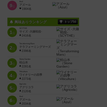
Azul
9
アズール
位
1904名
興味ありランキング
トップ50
SCYTHE
1
サイズ -大鎌戦役-
位
2416名
Terraforming Mars
2
テラフォーミングマーズ
位
2396名
Stone Garden
3
枯山水
位
2281名
Viticulture
4
ワイナリーの四季
位
2273名
Agricola
5
アグリコラ
位
2120名
Azul
6
アズール
位
2034名