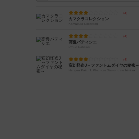
カマクラコレクション
Kamakura Collection
高慢パティシエ
Proud Patissier
変幻怪盗J～ファントムダイヤの秘密
Hengen Kaito J: Phantom Diamond no himitsu