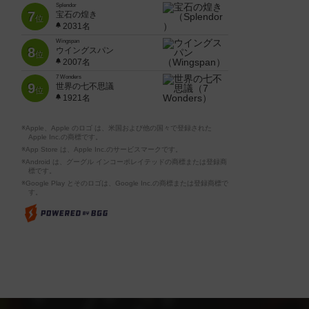
Splendor
7
宝石の煌き
位
2031名
Wingspan
8
ウイングスパン
位
2007名
7 Wonders
9
世界の七不思議
位
1921名
※Apple、Apple のロゴ は、米国および他の国々で登録された
Apple Inc.の商標です。
※App Store は、Apple Inc.のサービスマークです。
※Android は、グーグル インコーポレイテッドの商標または登録商
標です。
※Google Play とそのロゴは、Google Inc.の商標または登録商標で
す。