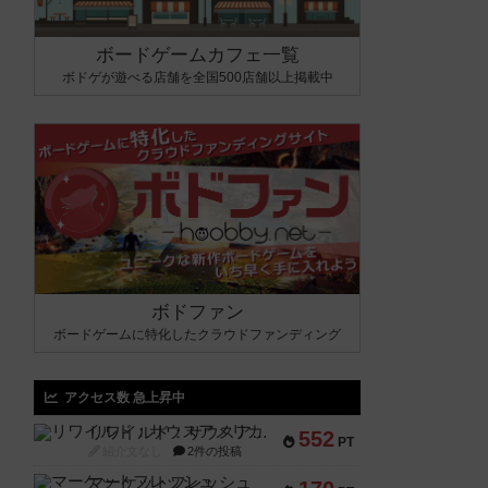
ボードゲームカフェ一覧
ボドゲが遊べる店舗を全国500店舗以上掲載中
ボドファン
ボードゲームに特化したクラウドファンディング
アクセス数 急上昇中
リワイルド：サウスアメリカ
552
PT
紹介文なし
2件の投稿
マーケットフレッシュ