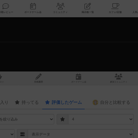
索
新着レビュー
ボードゲーム会
コミュニティ
掲示板一覧
スト
投稿履歴
ボ
ー
ドゲ
ーム
会
参加
コミュニティ
入り
持ってる
評価したゲーム
自分と
比較する