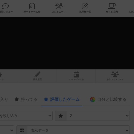
索
新着レビュー
ボードゲーム会
コミュニティ
掲示板一覧
スト
投稿履歴
ボ
ー
ドゲ
ーム
会
参加
コミュニティ
入り
持ってる
評価したゲーム
自分と
比較する