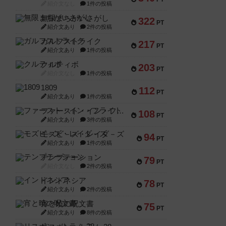
紹介文なし
1件の投稿
無限まちがいさがし
322
PT
紹介文あり
2件の投稿
ガルフストライク
217
PT
紹介文あり
1件の投稿
クルティボ
203
PT
紹介文なし
1件の投稿
1809
112
PT
紹介文あり
1件の投稿
ファースト・イン・フライト
108
PT
紹介文あり
3件の投稿
モズビ－ズ・レイダ－ズ
94
PT
紹介文あり
1件の投稿
テンプテーション
79
PT
紹介文なし
2件の投稿
インドネシア
78
PT
紹介文あり
2件の投稿
宵と暁の呪文書
75
PT
紹介文あり
8件の投稿