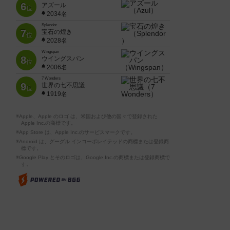
6
アズール
位
2034名
Splendor
7
宝石の煌き
位
2028名
Wingspan
8
ウイングスパン
位
2006名
7 Wonders
9
世界の七不思議
位
1919名
※Apple、Apple のロゴ は、米国および他の国々で登録された
Apple Inc.の商標です。
※App Store は、Apple Inc.のサービスマークです。
※Android は、グーグル インコーポレイテッドの商標または登録商
標です。
※Google Play とそのロゴは、Google Inc.の商標または登録商標で
す。