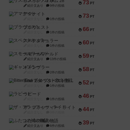
リスボン・トラム 28
73
PT
紹介文あり
9件の投稿
アマナイト
73
PT
紹介文なし
1件の投稿
ブラヴェスト
66
PT
紹介文なし
1件の投稿
スペクタキュラー
60
PT
紹介文なし
1件の投稿
スモールワールド
59
PT
紹介文あり
13件の投稿
ギャンブラー
58
PT
紹介文なし
2件の投稿
Bitter End ブタペスト救出作戦
52
PT
紹介文なし
1件の投稿
ラピード
46
PT
紹介文なし
1件の投稿
ザ・フラッフィー・ライト
44
PT
紹介文なし
0件の投稿
ふたつの城の物語
39
PT
紹介文あり
6件の投稿