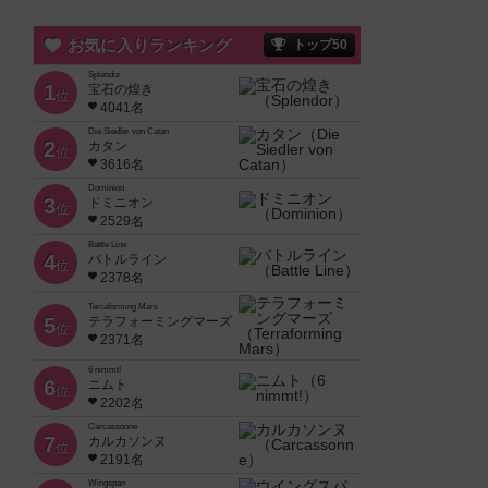
お気に入りランキング
トップ50
Splendor
1
宝石の煌き
位
4041名
Die Siedler von Catan
2
カタン
位
3616名
Dominion
3
ドミニオン
位
2529名
Battle Line
4
バトルライン
位
2378名
Terraforming Mars
5
テラフォーミングマーズ
位
2371名
6 nimmt!
6
ニムト
位
2202名
Carcassonne
7
カルカソンヌ
位
2191名
Wingspan