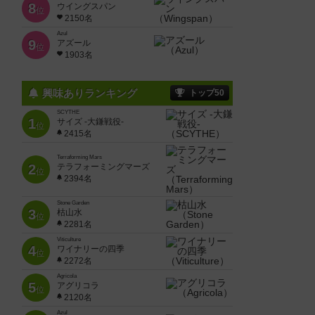
8
ウイングスパン
位
2150名
Azul
9
アズール
位
1903名
興味ありランキング
トップ50
SCYTHE
1
サイズ -大鎌戦役-
位
2415名
Terraforming Mars
2
テラフォーミングマーズ
位
2394名
Stone Garden
3
枯山水
位
2281名
Viticulture
4
ワイナリーの四季
位
2272名
Agricola
5
アグリコラ
位
2120名
Azul