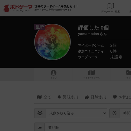
世界のボードゲームを楽しもう！
ボードゲーム専門の総合情報サイト
データベース
検
皇帝
評価した 0個
yamamotion さん
2個
マイボードゲーム
0件
参加コミュニティ
未設定
ウェブページ
トップ
マイボードゲーム
マイリ
全て
興味あり
経験あり
お気に