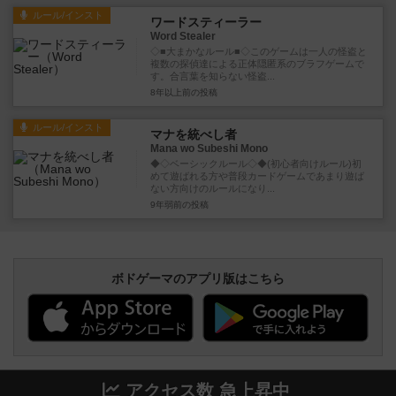
ルール/インスト
ワードスティーラー
Word Stealer
◇■大まかなルール■◇このゲームは一人の怪盗と
複数の探偵達による正体隠匿系のブラフゲームで
す。合言葉を知らない怪盗...
8年以上前
の投稿
ルール/インスト
マナを統べし者
Mana wo Subeshi Mono
◆◇ベーシックルール◇◆(初心者向けルール)初
めて遊ばれる方や普段カードゲームであまり遊ば
ない方向けのルールになり...
9年弱前
の投稿
ボドゲーマのアプリ版はこちら
アクセス数 急上昇中