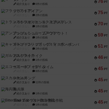
76
PT
紹介文あり
6件の投稿
フラットアイアン
75
PT
紹介文なし
2件の投稿
トランスオリエント・エクスプレス
70
PT
紹介文なし
1件の投稿
アンブッシュ！：ムーブアウト！
59
PT
紹介文あり
1件の投稿
キャプテン・フリップ：イスラ・ボンバ
51
PT
紹介文なし
2件の投稿
ガルフストライク
46
PT
紹介文あり
1件の投稿
エコーズ・オブ・タイム
45
PT
紹介文なし
8件の投稿
スカルキング
45
PT
紹介文あり
12件の投稿
海兵隊
45
PT
紹介文あり
1件の投稿
Bitter End ブタペスト救出作戦
45
PT
紹介文なし
1件の投稿