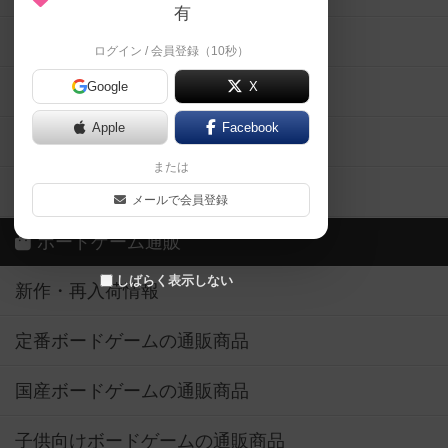
有
掲示板・トピックス
ログイン / 会員登録（10秒）
Google
X
ボドとも・会員一覧
Apple
Facebook
ボードゲーム業界コラム
または
ボドゲーマご利用案内
メールで会員登録
ボードゲーム通販
しばらく表示しない
新作・再入荷情報
定番ボードゲームの通販商品
国産ボードゲームの通販商品
子供向けボードゲームの通販商品