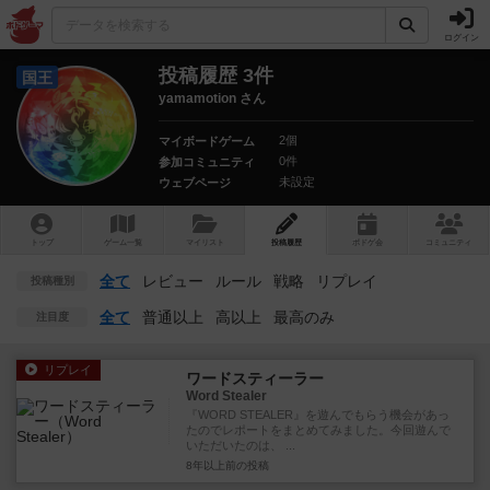
ログイン
投稿履歴 3件
国王
yamamotion さん
2個
マイボードゲーム
0件
参加コミュニティ
未設定
ウェブページ
トップ
ゲーム一覧
マイリスト
投稿履歴
ボ
ドゲ
会
コミュニティ
全て
レビュー
ルール
戦略
リプレイ
投稿種別
全て
普通以上
高以上
最高のみ
注目度
リプレイ
ワードスティーラー
Word Stealer
『WORD STEALER』を遊んでもらう機会があっ
たのでレポートをまとめてみました。今回遊んで
いただいたのは、 ...
8年以上前
の投稿