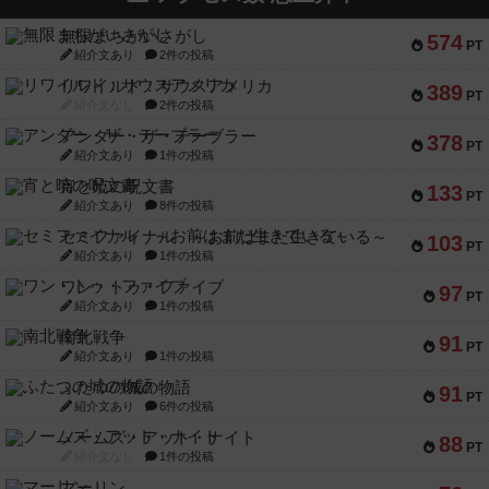
無限まちがいさがし
574
PT
紹介文あり
2件の投稿
リワイルド：サウスアメリカ
389
PT
紹介文なし
2件の投稿
アンダー・ザ・テーブラー
378
PT
紹介文あり
1件の投稿
宵と暁の呪文書
133
PT
紹介文あり
8件の投稿
セミファイナル ～お前はまだ生きている～
103
PT
紹介文あり
1件の投稿
ワン・トゥ・ファイブ
97
PT
紹介文あり
1件の投稿
南北戦争
91
PT
紹介文あり
1件の投稿
ふたつの城の物語
91
PT
紹介文あり
6件の投稿
ノームズ・アット・ナイト
88
PT
紹介文なし
1件の投稿
マーリン