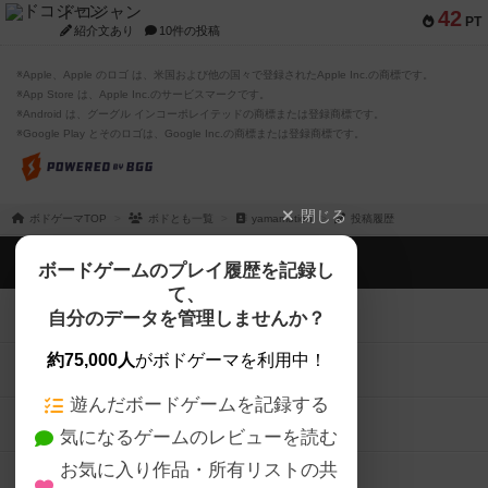
ドコジャン
42
PT
紹介文あり
10件の投稿
※Apple、Apple のロゴ は、米国および他の国々で登録されたApple Inc.の商標です。
※App Store は、Apple Inc.のサービスマークです。
※Android は、グーグル インコーポレイテッドの商標または登録商標です。
※Google Play とそのロゴは、Google Inc.の商標または登録商標です。
閉じる
ボドゲーマTOP
ボドとも一覧
yamamotion
投稿履歴
ボドゲーマTOP
ボードゲームのプレイ履歴を記録し
て、
ボードゲームを検索する
自分のデータを管理しませんか？
約75,000人
がボドゲーマを利用中！
ボードゲームの新着レビュー
遊んだボードゲームを記録する
ボードゲーム会情報
気になるゲームのレビューを読む
お気に入り作品・所有リストの共
メカニクス特集