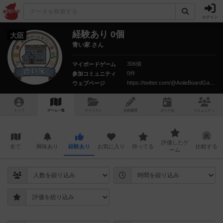
ログイン
経験あり 0個
大臣
青い家 さん
306個
マイボードゲーム
0件
参加コミュニティ
https://twitter.com/@AoiieBoardGame
ウェブページ
トップ
ゲーム一覧
マイリスト
投稿履歴
ボ
ドゲ
会
コミュニティ
評価したゲ
全て
興味あり
経験あり
お気に入り
持ってる
比較する
ーム