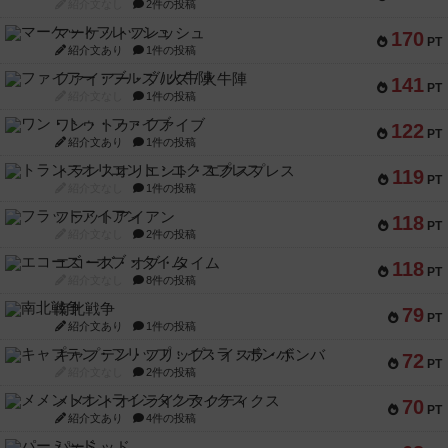
紹介文なし
2件の投稿
マーケットフレッシュ
170
PT
紹介文あり
1件の投稿
ファイアー・ブルズ / 火牛陣
141
PT
紹介文なし
1件の投稿
ワン・トゥ・ファイブ
122
PT
紹介文あり
1件の投稿
トランスオリエント・エクスプレス
119
PT
紹介文なし
1件の投稿
フラットアイアン
118
PT
紹介文なし
2件の投稿
エコーズ・オブ・タイム
118
PT
紹介文なし
8件の投稿
南北戦争
79
PT
紹介文あり
1件の投稿
キャプテン・フリップ：イスラ・ボンバ
72
PT
紹介文なし
2件の投稿
メメントオンラインタクティクス
70
PT
紹介文あり
4件の投稿
パーミッド