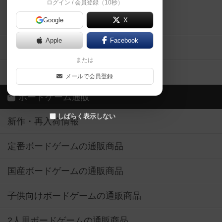
ログイン / 会員登録（10秒）
Google
X
ボドとも・会員一覧
Apple
Facebook
ボードゲーム業界コラム
または
ボドゲーマご利用案内
メールで会員登録
ボードゲーム通販
しばらく表示しない
新作・再入荷情報
定番ボードゲームの通販商品
国産ボードゲームの通販商品
子供向けボードゲームの通販商品
2人用ボードゲームの通販商品