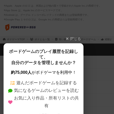
※Apple、Apple のロゴ は、米国および他の国々で登録されたApple Inc.の商標です。
※App Store は、Apple Inc.のサービスマークです。
※Android は、グーグル インコーポレイテッドの商標または登録商標です。
※Google Play とそのロゴは、Google Inc.の商標または登録商標です。
閉じる
ボドゲーマTOP
ボドとも一覧
青い家
マイボードゲーム
経験あ
ボドゲーマTOP
ボードゲームのプレイ履歴を記録し
て、
ボードゲームを検索する
自分のデータを管理しませんか？
約75,000人
がボドゲーマを利用中！
ボードゲームの新着レビュー
遊んだボードゲームを記録する
ボードゲーム会情報
気になるゲームのレビューを読む
お気に入り作品・所有リストの共
メカニクス特集
有
掲示板・トピックス