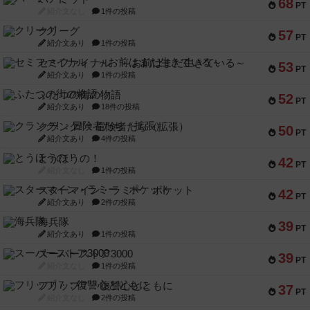
68
PT
紹介文なし
1件の投稿
クリーグ
57
PT
紹介文あり
1件の投稿
セミファイナル ～お前はまだ生きている～
53
PT
紹介文あり
1件の投稿
ふたつの街の物語
52
PT
紹介文あり
18件の投稿
クランク! ：冒険者たち（拡張）
50
PT
紹介文あり
4件の投稿
とうほうの！
42
PT
紹介文なし
1件の投稿
スターマイン・ラミー ポケット
42
PT
紹介文あり
2件の投稿
海兵隊
39
PT
紹介文あり
1件の投稿
スーパーストア3000
39
PT
紹介文なし
1件の投稿
フリップ７：復讐心とともに
37
PT
紹介文なし
2件の投稿