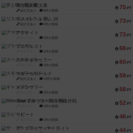
宵と暁の呪文書
75
PT
紹介文あり
8件の投稿
リスボン・トラム 28
73
PT
紹介文あり
9件の投稿
アマナイト
73
PT
紹介文なし
1件の投稿
ブラヴェスト
66
PT
紹介文なし
1件の投稿
スペクタキュラー
60
PT
紹介文なし
1件の投稿
スモールワールド
59
PT
紹介文あり
13件の投稿
ギャンブラー
58
PT
紹介文なし
2件の投稿
Bitter End ブタペスト救出作戦
52
PT
紹介文なし
1件の投稿
ラピード
46
PT
紹介文なし
1件の投稿
ザ・フラッフィー・ライト
44
PT