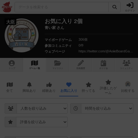
ログイン
お気に入り 2個
大臣
青い家 さん
306個
マイボードゲーム
0件
参加コミュニティ
https://twitter.com/@AoiieBoardGame
ウェブページ
トップ
ゲーム一覧
マイリスト
投稿履歴
ボ
ドゲ
会
コミュニティ
評価したゲ
全て
興味あり
経験あり
お気に入り
持ってる
比較する
ーム