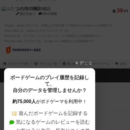
紹介文なし
0件の投稿
ふたつの城の物語
39
PT
紹介文あり
6件の投稿
※Apple、Apple のロゴ は、米国および他の国々で登録されたApple Inc.の商標です。
※App Store は、Apple Inc.のサービスマークです。
※Android は、グーグル インコーポレイテッドの商標または登録商標です。
※Google Play とそのロゴは、Google Inc.の商標または登録商標です。
閉じる
ボドゲーマTOP
ボドとも一覧
青い家
マイボードゲーム
お気に
ボドゲーマTOP
ボードゲームのプレイ履歴を記録し
て、
ボードゲームを検索する
自分のデータを管理しませんか？
約75,000人
がボドゲーマを利用中！
ボードゲームの新着レビュー
遊んだボードゲームを記録する
ボードゲーム会情報
気になるゲームのレビューを読む