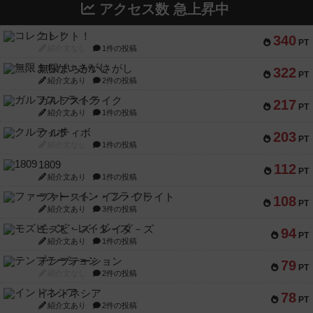
アクセス数 急上昇中
コレクト！
340
PT
紹介文なし
1件の投稿
無限まちがいさがし
322
PT
紹介文あり
2件の投稿
ガルフストライク
217
PT
紹介文あり
1件の投稿
クルティボ
203
PT
紹介文なし
1件の投稿
1809
112
PT
紹介文あり
1件の投稿
ファースト・イン・フライト
108
PT
紹介文あり
3件の投稿
モズビ－ズ・レイダ－ズ
94
PT
紹介文あり
1件の投稿
テンプテーション
79
PT
紹介文なし
2件の投稿
インドネシア
78
PT
紹介文あり
2件の投稿