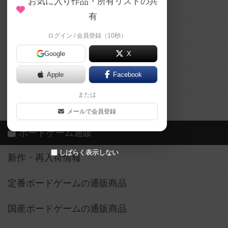
お気に入り作品・所有リストの共
メカニクス特集
有
掲示板・トピックス
ログイン / 会員登録（10秒）
Google
X
ボドとも・会員一覧
Apple
Facebook
ボードゲーム業界コラム
または
ボドゲーマご利用案内
メールで会員登録
ボードゲーム通販
しばらく表示しない
新作・再入荷情報
定番ボードゲームの通販商品
国産ボードゲームの通販商品