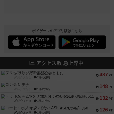
ボドゲーマのアプリ版はこちら
アクセス数 急上昇中
フリップ７：復讐心とともに
487
PT
紹介文なし
2件の投稿
コンテナ
148
PT
紹介文なし
1件の投稿
ドゥームド・バタリオンズ：ASLモジュール11
132
PT
紹介文あり
1件の投稿
コード・オブ・ブシドー：ASLモジュール8
126
PT
紹介文あり
1件の投稿