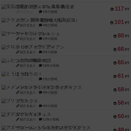
宝石の煌き：デュエル 偽造者
117
PT
紹介文なし
1件の投稿
クランク! ：冒険者たち（拡張）
101
PT
紹介文あり
4件の投稿
マーケットフレッシュ
80
PT
紹介文あり
1件の投稿
クロス・オブ・アイアン
68
PT
紹介文あり
3件の投稿
ふたつの街の物語
65
PT
紹介文あり
18件の投稿
とうほうの！
61
PT
紹介文なし
1件の投稿
メメントオンラインタクティクス
58
PT
紹介文あり
4件の投稿
ブリックス
56
PT
紹介文あり
4件の投稿
ダグエイトチェス
50
PT
紹介文あり
11件の投稿
アズール：シントラのステンドグラス
48
PT