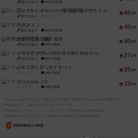
紹介文あり
18件の投稿
ロシアン・キャンペーン：第5版デラックス
46
PT
紹介文あり
0件の投稿
マスクメン
40
PT
紹介文あり
16件の投稿
世界の七不思議：都市
40
PT
紹介文あり
3件の投稿
トリックギア - ペルソナ5 ザ・ロイヤル-
37
PT
紹介文あり
6件の投稿
ノームズ・アット・ナイト
35
PT
紹介文なし
1件の投稿
フィッシェン2
33
PT
紹介文なし
1件の投稿
※Apple、Apple のロゴ は、米国および他の国々で登録されたApple Inc.の商標です。
※App Store は、Apple Inc.のサービスマークです。
※Android は、グーグル インコーポレイテッドの商標または登録商標です。
※Google Play とそのロゴは、Google Inc.の商標または登録商標です。