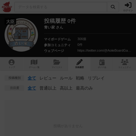
ログイン
投稿履歴 0件
大臣
青い家 さん
306個
マイボードゲーム
0件
参加コミュニティ
https://twitter.com/@AoiieBoardGame
ウェブページ
トップ
ゲーム一覧
マイリスト
投稿履歴
ボ
ドゲ
会
コミュニティ
全て
レビュー
ルール
戦略
リプレイ
投稿種別
全て
普通以上
高以上
最高のみ
注目度
投稿がありません