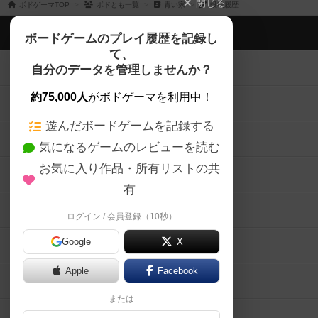
閉じる
ボドゲーマTOP
ボドとも一覧
青い家
投稿履歴
ボドゲーマTOP
ボードゲームのプレイ履歴を記録し
て、
ボードゲームを検索する
自分のデータを管理しませんか？
約75,000人
がボドゲーマを利用中！
ボードゲームの新着レビュー
遊んだボードゲームを記録する
ボードゲーム会情報
気になるゲームのレビューを読む
お気に入り作品・所有リストの共
メカニクス特集
有
掲示板・トピックス
ログイン / 会員登録（10秒）
Google
X
ボドとも・会員一覧
Apple
Facebook
ボードゲーム業界コラム
または
ボドゲーマご利用案内