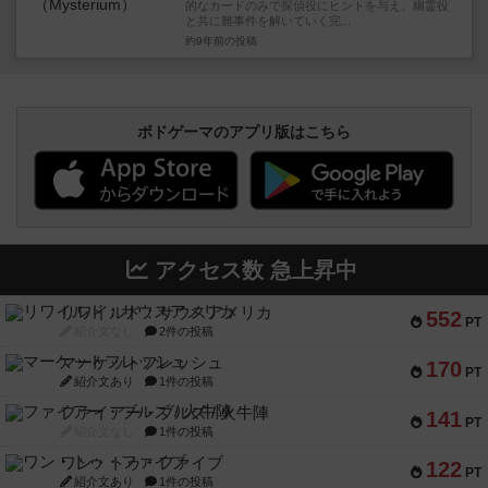
的なカードのみで探偵役にヒントを与え、幽霊役
と共に難事件を解いていく完...
約9年前
の投稿
ボドゲーマのアプリ版はこちら
アクセス数 急上昇中
リワイルド：サウスアメリカ
552
PT
紹介文なし
2件の投稿
マーケットフレッシュ
170
PT
紹介文あり
1件の投稿
ファイアー・ブルズ / 火牛陣
141
PT
紹介文なし
1件の投稿
ワン・トゥ・ファイブ
122
PT
紹介文あり
1件の投稿