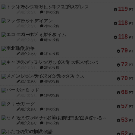
トランスオリエント・エクスプレス
119
PT
紹介文なし
1件の投稿
フラットアイアン
118
PT
紹介文なし
2件の投稿
エコーズ・オブ・タイム
118
PT
紹介文なし
8件の投稿
南北戦争
79
PT
紹介文あり
1件の投稿
キャプテン・フリップ：イスラ・ボンバ
72
PT
紹介文なし
2件の投稿
メメントオンラインタクティクス
70
PT
紹介文あり
4件の投稿
パーミッド
68
PT
紹介文なし
1件の投稿
クリーグ
57
PT
紹介文あり
1件の投稿
セミファイナル ～お前はまだ生きている～
53
PT
紹介文あり
1件の投稿
ふたつの街の物語
52
PT