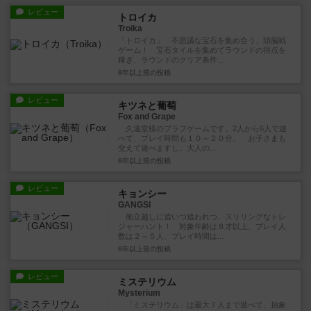
レビュー
トロイカ
Troika
「トロイカ」 不思議な宝石を集め合う、頭脳戦
ゲーム！ 宝石タイルを集めてラウンドの得点を
稼ぎ、ラウンドのクリア条件...
8年以上前
の投稿
レビュー
キツネと葡萄
Fox and Grape
久遠堂様のブラフゲームです。2人から6人で遊
べて、プレイ時間も１０～２０分。 お子さまも
交えて遊べますし、大人の...
8年以上前
の投稿
レビュー
キョンシー
GANGSI
衝立越しに追いつ追われつ、スリリングなトレ
ジャーハント！ 対象年齢は８才以上、プレイ人
数は２～５人、プレイ時間は...
8年以上前
の投稿
レビュー
ミステリウム
Mysterium
「ミステリウム」は最大７人まで遊べて、抽象