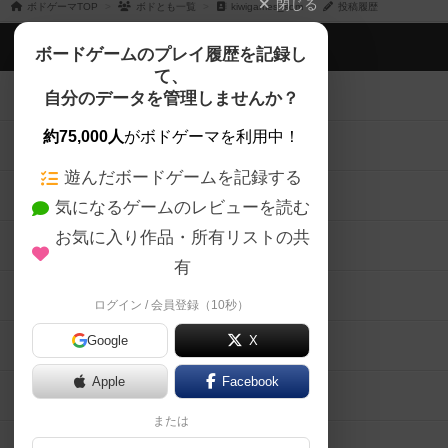
閉じる
ボドゲーマTOP
ボドとも一覧
kiwigames_som
投稿履歴
ボドゲーマTOP
ボードゲームのプレイ履歴を記録し
て、
ボードゲームを検索する
自分のデータを管理しませんか？
約75,000人
がボドゲーマを利用中！
ボードゲームの新着レビュー
遊んだボードゲームを記録する
ボードゲーム会情報
気になるゲームのレビューを読む
お気に入り作品・所有リストの共
メカニクス特集
有
掲示板・トピックス
ログイン / 会員登録（10秒）
Google
X
ボドとも・会員一覧
Apple
Facebook
ボードゲーム業界コラム
または
ボドゲーマご利用案内