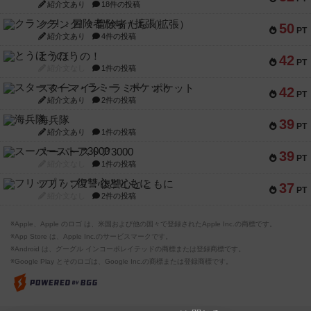
紹介文あり
18件の投稿
クランク! ：冒険者たち（拡張）
50
PT
紹介文あり
4件の投稿
とうほうの！
42
PT
紹介文なし
1件の投稿
スターマイン・ラミー ポケット
42
PT
紹介文あり
2件の投稿
海兵隊
39
PT
紹介文あり
1件の投稿
スーパーストア3000
39
PT
紹介文なし
1件の投稿
フリップ７：復讐心とともに
37
PT
紹介文なし
2件の投稿
※Apple、Apple のロゴ は、米国および他の国々で登録されたApple Inc.の商標です。
※App Store は、Apple Inc.のサービスマークです。
※Android は、グーグル インコーポレイテッドの商標または登録商標です。
※Google Play とそのロゴは、Google Inc.の商標または登録商標です。