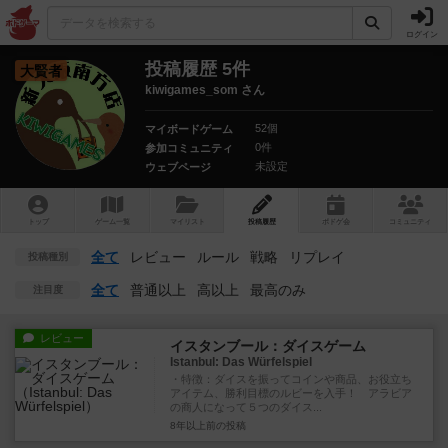
ログイン
投稿履歴 5件
大賢者
kiwigames_som さん
52個
マイボードゲーム
0件
参加コミュニティ
未設定
ウェブページ
トップ
ゲーム一覧
マイリスト
投稿履歴
ボ
ドゲ
会
コミュニティ
全て
レビュー
ルール
戦略
リプレイ
投稿種別
全て
普通以上
高以上
最高のみ
注目度
レビュー
イスタンブール：ダイスゲーム
Istanbul: Das Würfelspiel
・特徴：ダイスを振ってコインや商品、お役立ち
アイテム、勝利目標のルビーを入手！ アラビア
の商人になって５つのダイス...
8年以上前
の投稿