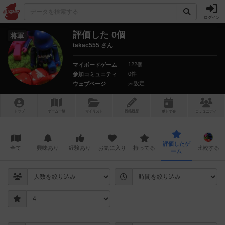
ログイン
評価した 0個
将軍
takac555 さん
122個
マイボードゲーム
0件
参加コミュニティ
未設定
ウェブページ
トップ
ゲーム一覧
マイリスト
投稿履歴
ボ
ドゲ
会
コミュニティ
評価したゲ
全て
興味あり
経験あり
お気に入り
持ってる
比較する
ーム