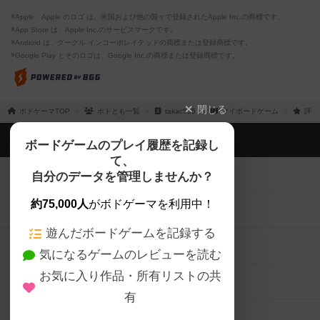
※Apple、Apple のロゴ は、米国および他の国々で登録されたApple Inc.の商標です。
※App Store は、Apple Inc.のサービスマークです。
※Android は、グーグル インコーポレイテッドの商標または登録商標です。
※Google Play とそのロゴは、Google Inc.の商標または登録商標です。
閉じる
ボドゲーマTOP
ボドとも一覧
takac555
マイボードゲーム
評価
ボドゲーマTOP
ボードゲームのプレイ履歴を記録し
て、
ボードゲームを検索する
自分のデータを管理しませんか？
約75,000人
がボドゲーマを利用中！
ボードゲームの新着レビュー
遊んだボードゲームを記録する
ボードゲーム会情報
気になるゲームのレビューを読む
お気に入り作品・所有リストの共
メカニクス特集
有
掲示板・トピックス