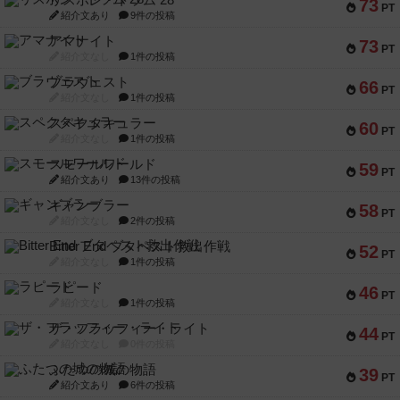
リスボン・トラム 28
73
PT
紹介文あり
9件の投稿
アマナイト
73
PT
紹介文なし
1件の投稿
ブラヴェスト
66
PT
紹介文なし
1件の投稿
スペクタキュラー
60
PT
紹介文なし
1件の投稿
スモールワールド
59
PT
紹介文あり
13件の投稿
ギャンブラー
58
PT
紹介文なし
2件の投稿
Bitter End ブタペスト救出作戦
52
PT
紹介文なし
1件の投稿
ラピード
46
PT
紹介文なし
1件の投稿
ザ・フラッフィー・ライト
44
PT
紹介文なし
0件の投稿
ふたつの城の物語
39
PT
紹介文あり
6件の投稿