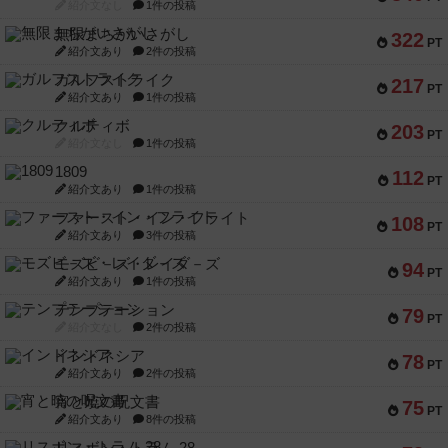
紹介文なし
1件の投稿
無限まちがいさがし
322
PT
紹介文あり
2件の投稿
ガルフストライク
217
PT
紹介文あり
1件の投稿
クルティボ
203
PT
紹介文なし
1件の投稿
1809
112
PT
紹介文あり
1件の投稿
ファースト・イン・フライト
108
PT
紹介文あり
3件の投稿
モズビ－ズ・レイダ－ズ
94
PT
紹介文あり
1件の投稿
テンプテーション
79
PT
紹介文なし
2件の投稿
インドネシア
78
PT
紹介文あり
2件の投稿
宵と暁の呪文書
75
PT
紹介文あり
8件の投稿