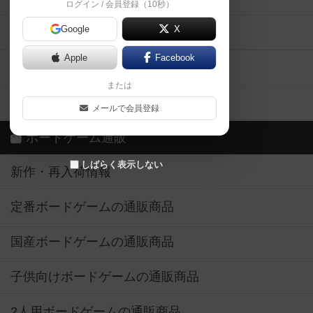
ログイン / 会員登録（10秒）
Google
X
ボドとも・会員一覧
Apple
Facebook
ボードゲーム業界コラム
または
ボドゲーマご利用案内
メールで会員登録
ボードゲーム通販
しばらく表示しない
新作・再入荷情報
定番ボードゲームの通販商品
国産ボードゲームの通販商品
子供向けボードゲームの通販商品
2人用ボードゲームの通販商品