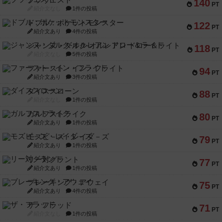
ブラヴェスト
140
PT
紹介文なし
1件の投稿
ドブル：ポケットモンスター
122
PT
紹介文あり
4件の投稿
ジャンヌ・ダルク-オルレアン ドロー＆ライト
118
PT
紹介文なし
5件の投稿
ファースト・イン・フライト
94
PT
紹介文あり
3件の投稿
ダイススローン
88
PT
紹介文なし
1件の投稿
ガルフストライク
80
PT
紹介文あり
1件の投稿
モズビ－ズ・レイダ－ズ
79
PT
紹介文あり
1件の投稿
リー対グラント
77
PT
紹介文あり
1件の投稿
ブレーキング・アウェイ
75
PT
紹介文あり
4件の投稿
ザ・フラッド
71
PT
紹介文なし
1件の投稿