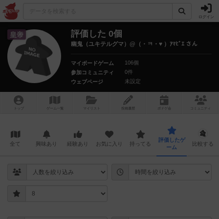
ログイン
評価した 0個
皇帝
幽鬼（ユキテルグマ）@（・ㅋ・♥ ）ｱﾏﾋﾞｴ さん
106個
マイボードゲーム
0件
参加コミュニティ
未設定
ウェブページ
トップ
ゲーム一覧
マイリスト
投稿履歴
ボ
ドゲ
会
コミュニティ
評価したゲ
全て
興味あり
経験あり
お気に入り
持ってる
比較する
ーム