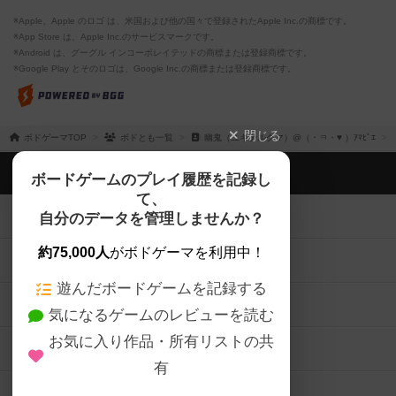
※Apple、Apple のロゴ は、米国および他の国々で登録されたApple Inc.の商標です。
※App Store は、Apple Inc.のサービスマークです。
※Android は、グーグル インコーポレイテッドの商標または登録商標です。
※Google Play とそのロゴは、Google Inc.の商標または登録商標です。
閉じる
ボドゲーマTOP
ボドとも一覧
幽鬼（ユキテルグマ）@（・ㅋ・♥ ）ｱﾏﾋﾞｴ
ボドゲーマTOP
ボードゲームのプレイ履歴を記録し
て、
ボードゲームを検索する
自分のデータを管理しませんか？
約75,000人
がボドゲーマを利用中！
ボードゲームの新着レビュー
遊んだボードゲームを記録する
ボードゲーム会情報
気になるゲームのレビューを読む
お気に入り作品・所有リストの共
メカニクス特集
有
掲示板・トピックス