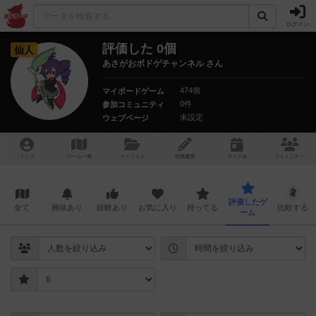
ログイン
評価した 0個
仙人
あさがおボドゲチャンネル さん
474個
マイボードゲーム
0件
参加コミュニティ
未設定
ウェブページ
トップ
ゲーム一覧
マイリスト
投稿履歴
ボ
ドゲ
会
コミュニティ
評価したゲ
全て
興味あり
経験あり
お気に入り
持ってる
比較する
ーム