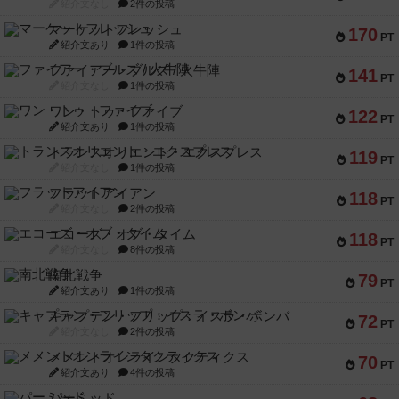
紹介文なし
2件の投稿
マーケットフレッシュ
170
PT
紹介文あり
1件の投稿
ファイアー・ブルズ / 火牛陣
141
PT
紹介文なし
1件の投稿
ワン・トゥ・ファイブ
122
PT
紹介文あり
1件の投稿
トランスオリエント・エクスプレス
119
PT
紹介文なし
1件の投稿
フラットアイアン
118
PT
紹介文なし
2件の投稿
エコーズ・オブ・タイム
118
PT
紹介文なし
8件の投稿
南北戦争
79
PT
紹介文あり
1件の投稿
キャプテン・フリップ：イスラ・ボンバ
72
PT
紹介文なし
2件の投稿
メメントオンラインタクティクス
70
PT
紹介文あり
4件の投稿
パーミッド