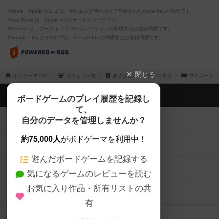
※Apple、Apple のロゴ は、米国および他の国々で登録されたApple Inc.の商標です。
※App Store は、Apple Inc.のサービスマークです。
※Android は、グーグル インコーポレイテッドの商標または登録商標です。
※Google Play とそのロゴは、Google Inc.の商標または登録商標です。
閉じる
ボドゲーマTOP
ボドとも一覧
あさがおボドゲチャンネル
マイボードゲ
ボドゲーマTOP
ボードゲームのプレイ履歴を記録し
て、
ボードゲームを検索する
自分のデータを管理しませんか？
約75,000人
がボドゲーマを利用中！
ボードゲームの新着レビュー
遊んだボードゲームを記録する
ボードゲーム会情報
気になるゲームのレビューを読む
お気に入り作品・所有リストの共
メカニクス特集
有
掲示板・トピックス