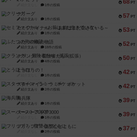
68
PT
紹介文なし
1件の投稿
クリーグ
57
PT
紹介文あり
1件の投稿
セミファイナル ～お前はまだ生きている～
53
PT
紹介文あり
1件の投稿
ふたつの街の物語
52
PT
紹介文あり
18件の投稿
クランク! ：冒険者たち（拡張）
50
PT
紹介文あり
4件の投稿
とうほうの！
42
PT
紹介文なし
1件の投稿
スターマイン・ラミー ポケット
42
PT
紹介文あり
2件の投稿
海兵隊
39
PT
紹介文あり
1件の投稿
スーパーストア3000
39
PT
紹介文なし
1件の投稿
フリップ７：復讐心とともに
37
PT
紹介文なし
2件の投稿