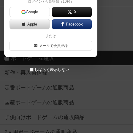
ログイン / 会員登録（10秒）
Google
X
ボドとも・会員一覧
Apple
Facebook
ボードゲーム業界コラム
または
ボドゲーマご利用案内
メールで会員登録
ボードゲーム通販
しばらく表示しない
新作・再入荷情報
定番ボードゲームの通販商品
国産ボードゲームの通販商品
子供向けボードゲームの通販商品
2人用ボードゲームの通販商品