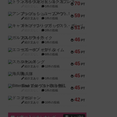
トランスオリエント・エクスプレス
70
PT
紹介文なし
1件の投稿
アンブッシュ！：ムーブアウト！
59
PT
紹介文あり
1件の投稿
キャプテン・フリップ：イスラ・ボンバ
51
PT
紹介文なし
2件の投稿
ガルフストライク
46
PT
紹介文あり
1件の投稿
エコーズ・オブ・タイム
45
PT
紹介文なし
8件の投稿
スカルキング
45
PT
紹介文あり
12件の投稿
海兵隊
45
PT
紹介文あり
1件の投稿
Bitter End ブタペスト救出作戦
45
PT
紹介文なし
1件の投稿
ドコジャン
42
PT
紹介文あり
10件の投稿