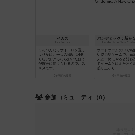
ベガス
Las Vegas
Pandemic: A New Chall
まんべんなくサイコロを置く
ボードゲームの中でも
よりかは、一つの場所に4個
い協力型ゲームで、家
くらいおけるならおいたほう
人と一緒にやると対戦
が確実に儲けられるのでオス
ドゲームとはまた違う
スメです。...
盛り上がり...
6年弱前
の投稿
6年弱前
の投稿
参加コミュニティ（0）
非公開コミ
参加している