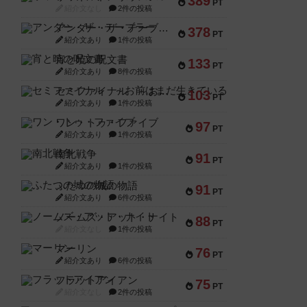
389
PT
紹介文なし
2件の投稿
アンダー・ザ・テーブラー
378
PT
紹介文あり
1件の投稿
宵と暁の呪文書
133
PT
紹介文あり
8件の投稿
セミファイナル ～お前はまだ生きている～
103
PT
紹介文あり
1件の投稿
ワン・トゥ・ファイブ
97
PT
紹介文あり
1件の投稿
南北戦争
91
PT
紹介文あり
1件の投稿
ふたつの城の物語
91
PT
紹介文あり
6件の投稿
ノームズ・アット・ナイト
88
PT
紹介文なし
1件の投稿
マーリン
76
PT
紹介文あり
6件の投稿
フラットアイアン
75
PT
紹介文なし
2件の投稿