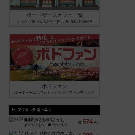
ボードゲームカフェ一覧
ボドゲが遊べる店舗を全国500店舗以上掲載中
ボドファン
ボードゲームに特化したクラウドファンディング
アクセス数 急上昇中
無限まちがいさがし
574
PT
紹介文あり
2件の投稿
リワイルド：サウスアメリカ