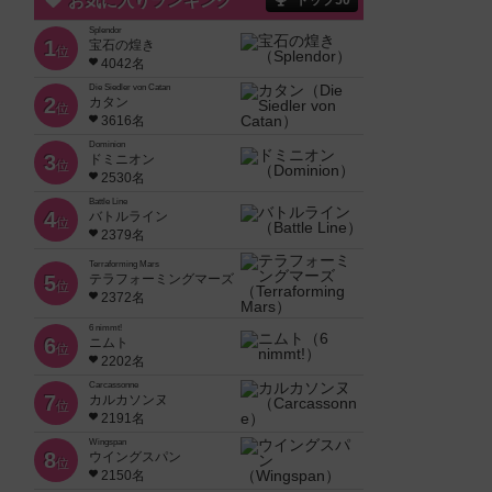
お気に入りランキング
トップ50
Splendor
1
宝石の煌き
位
4042名
Die Siedler von Catan
2
カタン
位
3616名
Dominion
3
ドミニオン
位
2530名
Battle Line
4
バトルライン
位
2379名
Terraforming Mars
5
テラフォーミングマーズ
位
2372名
6 nimmt!
6
ニムト
位
2202名
Carcassonne
7
カルカソンヌ
位
2191名
Wingspan
8
ウイングスパン
位
2150名