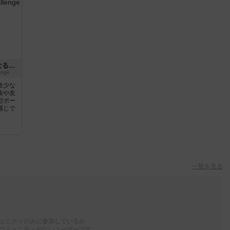
パンデミック：新たなる試練
enge
数少な
族や友
型ボー
感じで
一覧を見る
ュニティのみに参加しているか
コミュニティがないユーザーです