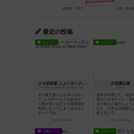
最近の投稿
レビュー
レビュー
エセ芸術家 ニューヨークへ行く
京都議定書
A Fake Artist Goes to New York
Kyoto
大人数で盛り上がるにはもっ
地球を利用して、自分
てこいのゲームではあるが、
豊かにするゲーム「地
人数が多いほどエセ芸術家が
るためにと協力しよう
有利になってしまう点は少し
けど、できれば他国に
ネックでは...
多く出して...
4年以上前
の投稿
4年以上前
の投稿
戦略やコツ
レビュー