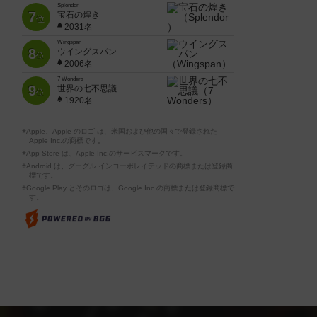
Splendor
7
宝石の煌き
位
2031名
Wingspan
8
ウイングスパン
位
2006名
7 Wonders
9
世界の七不思議
位
1920名
※Apple、Apple のロゴ は、米国および他の国々で登録された
Apple Inc.の商標です。
※App Store は、Apple Inc.のサービスマークです。
※Android は、グーグル インコーポレイテッドの商標または登録商
標です。
※Google Play とそのロゴは、Google Inc.の商標または登録商標で
す。