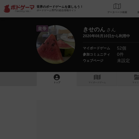
世界のボードゲームを楽しもう！
ボードゲーム専門の総合情報サイト
データベース
検
皇帝
きせのん
さん
2020年08月10日から利用中
52個
マイボードゲーム
0件
参加コミュニティ
未設定
ウェブページ
トップ
マイボードゲーム
マイリ