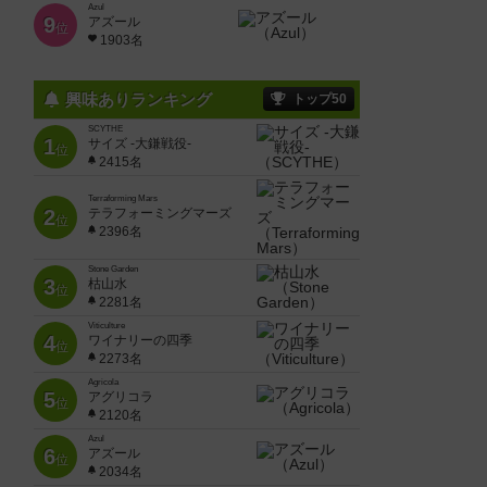
Azul
9
アズール
位
1903名
興味ありランキング
トップ50
SCYTHE
1
サイズ -大鎌戦役-
位
2415名
Terraforming Mars
2
テラフォーミングマーズ
位
2396名
Stone Garden
3
枯山水
位
2281名
Viticulture
4
ワイナリーの四季
位
2273名
Agricola
5
アグリコラ
位
2120名
Azul
6
アズール
位
2034名