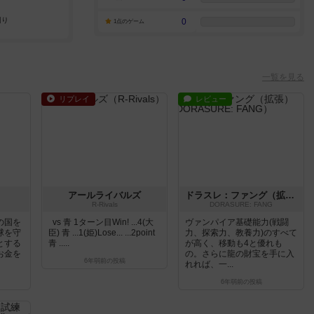
0
1点のゲーム
一覧を見る
リプレイ
レビュー
アールライバルズ
ドラスレ：ファング（拡張）
R-Rivals
DORASURE: FANG
の国を
vs 青 1ターン目Win! ...4(大
ヴァンパイア基礎能力(戦闘
球を守
臣) 青 ...1(姫)Lose... ...2point
力、探索力、教養力)のすべて
とする
青 .....
が高く、移動も4と優れも
お金を
の。さらに龍の財宝を手に入
6年弱前
の投稿
れれば、一...
6年弱前
の投稿