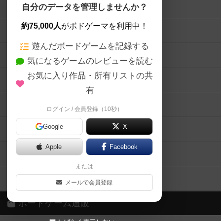
ボードゲームを検索する
自分のデータを管理しませんか？
約75,000人
がボドゲーマを利用中！
ボードゲームの新着レビュー
遊んだボードゲームを記録する
ボードゲーム会情報
気になるゲームのレビューを読む
お気に入り作品・所有リストの共
メカニクス特集
有
掲示板・トピックス
ログイン / 会員登録（10秒）
Google
X
ボドとも・会員一覧
Apple
Facebook
ボードゲーム業界コラム
または
ボドゲーマご利用案内
メールで会員登録
ボードゲーム通販