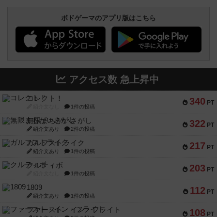
ボドゲーマのアプリ版はこちら
アクセス数 急上昇中
コレクト！
340
PT
紹介文なし
1件の投稿
無限まちがいさがし
322
PT
紹介文あり
2件の投稿
ガルフストライク
217
PT
紹介文あり
1件の投稿
クルティボ
203
PT
紹介文なし
1件の投稿
1809
112
PT
紹介文あり
1件の投稿
ファースト・イン・フライト
108
PT