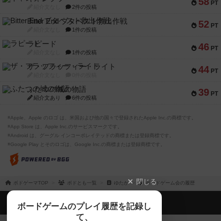
58
PT
紹介文なし
2件の投稿
Bitter End ブタペスト救出作戦
52
PT
紹介文なし
1件の投稿
ラピード
46
PT
紹介文なし
1件の投稿
ザ・フラッフィー・ライト
44
PT
紹介文なし
0件の投稿
ふたつの城の物語
39
PT
紹介文あり
6件の投稿
※Apple、Apple のロゴ は、米国および他の国々で登録されたApple Inc.の商標です。
※App Store は、Apple Inc.のサービスマークです。
※Android は、グーグル インコーポレイテッドの商標または登録商標です。
※Google Play とそのロゴは、Google Inc.の商標または登録商標です。
閉じる
ボドゲーマTOP
ボドとも一覧
ゆたか
ボードゲーム会の履歴
ボドゲーマTOP
ボードゲームのプレイ履歴を記録し
て、