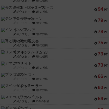
紹介文あり
3件の投稿
モズビ－ズ・レイダ－ズ
94
PT
紹介文あり
1件の投稿
テンプテーション
79
PT
紹介文なし
2件の投稿
インドネシア
78
PT
紹介文あり
2件の投稿
宵と暁の呪文書
75
PT
紹介文あり
8件の投稿
リスボン・トラム 28
73
PT
紹介文あり
9件の投稿
アマナイト
73
PT
紹介文なし
1件の投稿
ブラヴェスト
66
PT
紹介文なし
1件の投稿
スペクタキュラー
60
PT
紹介文なし
1件の投稿
スモールワールド
59
PT
紹介文あり
13件の投稿
ギャンブラー