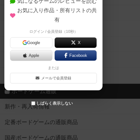
気になるゲームのレビューを読む
お気に入り作品・所有リストの共
メカニクス特集
有
掲示板・トピックス
ログイン / 会員登録（10秒）
Google
X
ボドとも・会員一覧
Apple
Facebook
ボードゲーム業界コラム
または
ボドゲーマご利用案内
メールで会員登録
ボードゲーム通販
しばらく表示しない
新作・再入荷情報
定番ボードゲームの通販商品
国産ボードゲームの通販商品