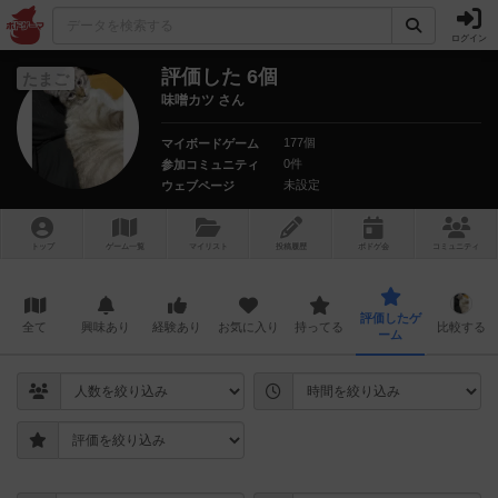
ログイン
評価した 6個
たまご
味噌カツ さん
177個
マイボードゲーム
0件
参加コミュニティ
未設定
ウェブページ
トップ
ゲーム一覧
マイリスト
投稿履歴
ボ
ドゲ
会
コミュニティ
評価したゲ
全て
興味あり
経験あり
お気に入り
持ってる
比較する
ーム