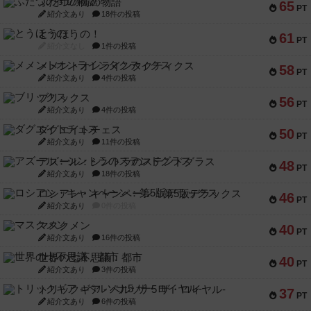
ふたつの街の物語
65
PT
紹介文あり
18件の投稿
とうほうの！
61
PT
紹介文なし
1件の投稿
メメントオンラインタクティクス
58
PT
紹介文あり
4件の投稿
ブリックス
56
PT
紹介文あり
4件の投稿
ダグエイトチェス
50
PT
紹介文あり
11件の投稿
アズール：シントラのステンドグラス
48
PT
紹介文あり
18件の投稿
ロシアン・キャンペーン：第5版デラックス
46
PT
紹介文あり
0件の投稿
マスクメン
40
PT
紹介文あり
16件の投稿
世界の七不思議：都市
40
PT
紹介文あり
3件の投稿
トリックギア - ペルソナ5 ザ・ロイヤル-
37
PT
紹介文あり
6件の投稿