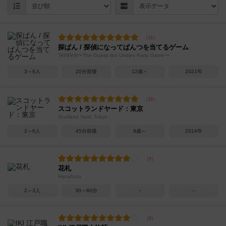
探ぱん / 探偵になってぱんつを当てるゲーム
TANPAN〜The Guess the Undies Party Game〜
3～6人
20分前後
12歳～
2021年
スコットランドヤード：東京
Scotland Yard: Tokyo
2～6人
45分前後
8歳～
2014年
花札
Hanafuda
2～3人
30～60分
－
－