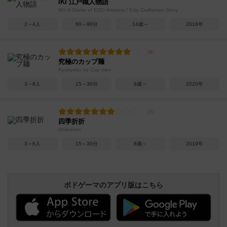
IKI 江戸職人物語
IKI: A Game of EDO Artisans / Edo Craftsman Story
2～4人
60～90分
14歳～
2016年
究極のカップ麺
Kyukyoku no Cup men
3～8人
15～30分
6歳～
2020年
四季折折
Shikioriori
3～6人
15～30分
8歳～
2019年
ボドゲーマのアプリ版はこちら