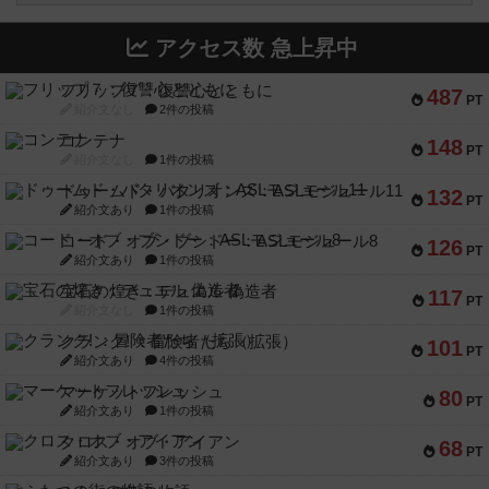
アクセス数 急上昇中
フリップ７：復讐心とともに
487
PT
紹介文なし
2件の投稿
コンテナ
148
PT
紹介文なし
1件の投稿
ドゥームド・バタリオンズ：ASLモジュール11
132
PT
紹介文あり
1件の投稿
コード・オブ・ブシドー：ASLモジュール8
126
PT
紹介文あり
1件の投稿
宝石の煌き：デュエル 偽造者
117
PT
紹介文なし
1件の投稿
クランク! ：冒険者たち（拡張）
101
PT
紹介文あり
4件の投稿
マーケットフレッシュ
80
PT
紹介文あり
1件の投稿
クロス・オブ・アイアン
68
PT
紹介文あり
3件の投稿