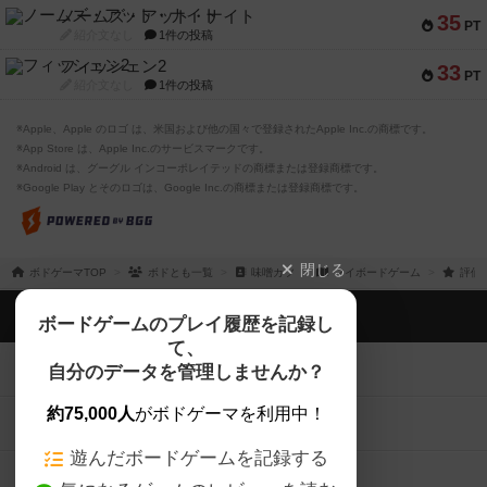
ノームズ・アット・ナイト
35
PT
紹介文なし
1件の投稿
フィッシェン2
33
PT
紹介文なし
1件の投稿
※Apple、Apple のロゴ は、米国および他の国々で登録されたApple Inc.の商標です。
※App Store は、Apple Inc.のサービスマークです。
※Android は、グーグル インコーポレイテッドの商標または登録商標です。
※Google Play とそのロゴは、Google Inc.の商標または登録商標です。
閉じる
ボドゲーマTOP
ボドとも一覧
味噌カツ
マイボードゲーム
評価
ボドゲーマTOP
ボードゲームのプレイ履歴を記録し
て、
ボードゲームを検索する
自分のデータを管理しませんか？
約75,000人
がボドゲーマを利用中！
ボードゲームの新着レビュー
遊んだボードゲームを記録する
ボードゲーム会情報