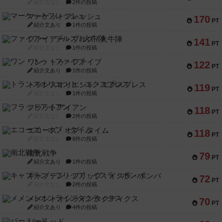
紹介文なし
2件の投稿
マーケットフレッシュ
170
PT
紹介文あり
1件の投稿
ファイアー・ブルズ / 火牛陣
141
PT
紹介文なし
1件の投稿
ワン・トゥ・ファイブ
122
PT
紹介文あり
1件の投稿
トランスオリエント・エクスプレス
119
PT
紹介文なし
1件の投稿
フラットアイアン
118
PT
紹介文なし
2件の投稿
エコーズ・オブ・タイム
118
PT
紹介文なし
8件の投稿
南北戦争
79
PT
紹介文あり
1件の投稿
キャプテン・フリップ：イスラ・ボンバ
72
PT
紹介文なし
2件の投稿
メメントオンラインタクティクス
70
PT
紹介文あり
4件の投稿
パーミッド