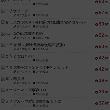
68
PT
紹介文なし
1件の投稿
クリーグ
57
PT
紹介文あり
1件の投稿
セミファイナル ～お前はまだ生きている～
53
PT
紹介文あり
1件の投稿
ふたつの街の物語
52
PT
紹介文あり
18件の投稿
クランク! ：冒険者たち（拡張）
50
PT
紹介文あり
4件の投稿
とうほうの！
42
PT
紹介文なし
1件の投稿
スターマイン・ラミー ポケット
42
PT
紹介文あり
2件の投稿
海兵隊
39
PT
紹介文あり
1件の投稿
スーパーストア3000
39
PT
紹介文なし
1件の投稿
フリップ７：復讐心とともに
37
PT
紹介文なし
2件の投稿