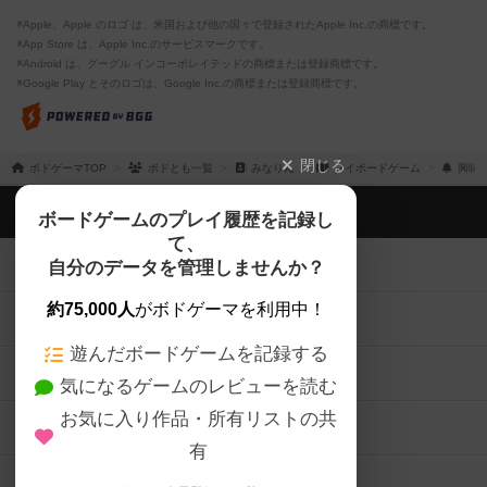
※Apple、Apple のロゴ は、米国および他の国々で登録されたApple Inc.の商標です。
※App Store は、Apple Inc.のサービスマークです。
※Android は、グーグル インコーポレイテッドの商標または登録商標です。
※Google Play とそのロゴは、Google Inc.の商標または登録商標です。
閉じる
ボドゲーマTOP
ボドとも一覧
みなりん
マイボードゲーム
興味
ボドゲーマTOP
ボードゲームのプレイ履歴を記録し
て、
ボードゲームを検索する
自分のデータを管理しませんか？
約75,000人
がボドゲーマを利用中！
ボードゲームの新着レビュー
遊んだボードゲームを記録する
ボードゲーム会情報
気になるゲームのレビューを読む
お気に入り作品・所有リストの共
メカニクス特集
有
掲示板・トピックス