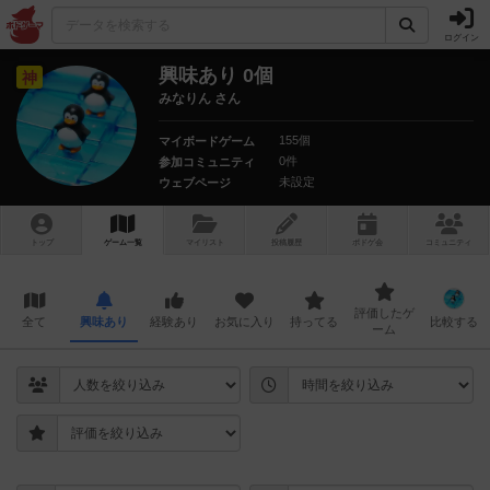
ログイン
興味あり 0個
神
みなりん さん
155個
マイボードゲーム
0件
参加コミュニティ
未設定
ウェブページ
トップ
ゲーム一覧
マイリスト
投稿履歴
ボ
ドゲ
会
コミュニティ
評価したゲ
全て
興味あり
経験あり
お気に入り
持ってる
比較する
ーム