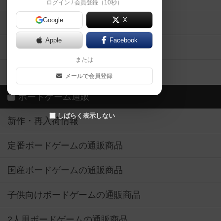
ログイン / 会員登録（10秒）
Google
X
ボドとも・会員一覧
Apple
Facebook
ボードゲーム業界コラム
または
ボドゲーマご利用案内
メールで会員登録
ボードゲーム通販
しばらく表示しない
新作・再入荷情報
定番ボードゲームの通販商品
国産ボードゲームの通販商品
子供向けボードゲームの通販商品
2人用ボードゲームの通販商品