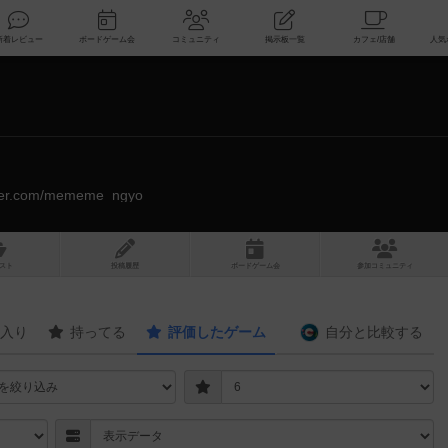
索
新着レビュー
ボードゲーム会
コミュニティ
掲示板一覧
itter.com/mememe_ngyo
スト
投稿履歴
ボ
ー
ドゲ
ーム
会
参加
コミュニティ
入り
持ってる
評価したゲーム
自分と
比較する