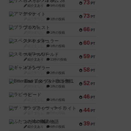
リスボン・トラム 28
73
PT
紹介文あり
9件の投稿
アマナイト
73
PT
紹介文なし
1件の投稿
ブラヴェスト
66
PT
紹介文なし
1件の投稿
スペクタキュラー
60
PT
紹介文なし
1件の投稿
スモールワールド
59
PT
紹介文あり
13件の投稿
ギャンブラー
58
PT
紹介文なし
2件の投稿
Bitter End ブタペスト救出作戦
52
PT
紹介文なし
1件の投稿
ラピード
46
PT
紹介文なし
1件の投稿
ザ・フラッフィー・ライト
44
PT
紹介文なし
0件の投稿
ふたつの城の物語
39
PT
紹介文あり
6件の投稿