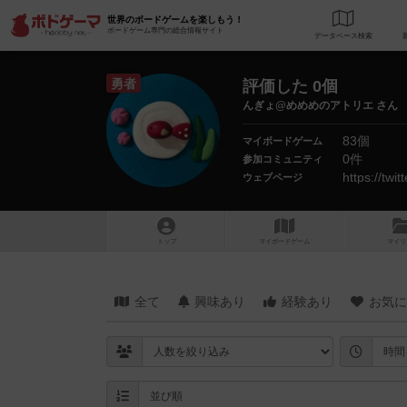
世界のボードゲームを楽しもう！
ボードゲーム専門の総合情報サイト
データベース
検
勇者
評価した 0個
んぎょ@めめめのアトリエ さん
83個
マイボードゲーム
0件
参加コミュニティ
https://tw
ウェブページ
トップ
マイボードゲーム
マイリ
全て
興味あり
経験あり
お気に