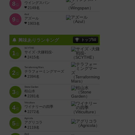
8
ウイングスパン
位
2149名
Azul
9
アズール
位
1903名
興味ありランキング
トップ50
SCYTHE
1
サイズ -大鎌戦役-
位
2415名
Terraforming Mars
2
テラフォーミングマーズ
位
2394名
Stone Garden
3
枯山水
位
2281名
Viticulture
4
ワイナリーの四季
位
2272名
Agricola
5
アグリコラ
位
2119名
Azul