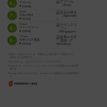
6
アズール
位
2034名
Splendor
7
宝石の煌き
位
2028名
Wingspan
8
ウイングスパン
位
2006名
7 Wonders
9
世界の七不思議
位
1919名
※Apple、Apple のロゴ は、米国および他の国々で登録された
Apple Inc.の商標です。
※App Store は、Apple Inc.のサービスマークです。
※Android は、グーグル インコーポレイテッドの商標または登録商
標です。
※Google Play とそのロゴは、Google Inc.の商標または登録商標で
す。