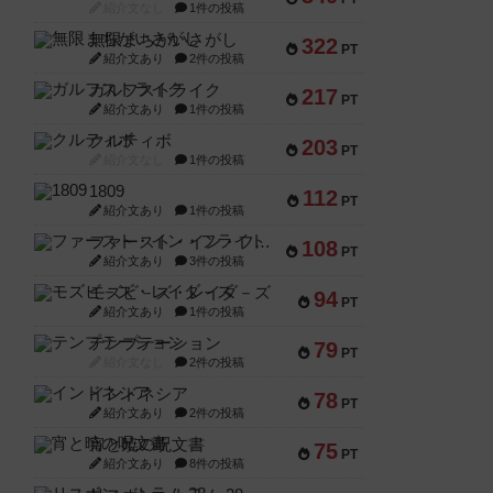
紹介文なし
1件の投稿
無限まちがいさがし
322
PT
紹介文あり
2件の投稿
ガルフストライク
217
PT
紹介文あり
1件の投稿
クルティボ
203
PT
紹介文なし
1件の投稿
1809
112
PT
紹介文あり
1件の投稿
ファースト・イン・フライト
108
PT
紹介文あり
3件の投稿
モズビ－ズ・レイダ－ズ
94
PT
紹介文あり
1件の投稿
テンプテーション
79
PT
紹介文なし
2件の投稿
インドネシア
78
PT
紹介文あり
2件の投稿
宵と暁の呪文書
75
PT
紹介文あり
8件の投稿