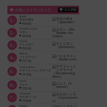
お気に入りランキング
トップ50
Splendor
1
宝石の煌き
位
4040名
Die Siedler von Catan
2
カタン
位
3616名
Dominion
3
ドミニオン
位
2528名
Battle Line
4
バトルライン
位
2377名
Terraforming Mars
5
テラフォーミングマーズ
位
2370名
6 nimmt!
6
ニムト
位
2201名
Carcassonne
7
カルカソンヌ
位
2190名
Wingspan